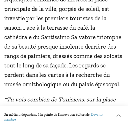
principale de la ville, gorgée de soleil, est
investie par les premiers touristes de la
saison. Face à la terrasse du café, la
cathédrale du Santissimo Salvatore triomphe
de sa beauté presque insolente derrière des
rangs de palmiers, dressés comme des soldats
tout le long de sa façade. Les regards se
perdent dans les cartes à la recherche du
musée ornithologique ou du palais épiscopal.
“Tu vois combien de Tunisiens, sur la place
?”,
s’enquiert Francesco Mezzapelle, le
Un média indépendant à la pointe de l’innovation éditoriale.
Devenir
journaliste local.
“Tu peux compter : aucun”.
membre
La ville compte pourtant près de 7.000