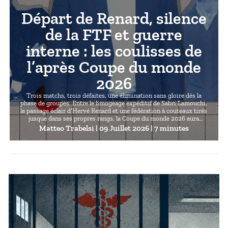
Départ de Renard, silence
de la FTF et guerre
interne : les coulisses de
l’après Coupe du monde
2026
Trois matchs, trois défaites, une élimination sans gloire dès la
phase de groupes. Entre le limogeage expéditif de Sabri Lamouchi,
le passage éclair d’Hervé Renard et une fédération à couteaux tirés
jusque dans ses propres rangs, la Coupe du monde 2026 aura
surtout été, pour la Tunisie, le théâtre d’un effondrement en
Matteo Trabelsi
| 09 Juillet 2026 | 7 minutes
mondovision. Enquête sur les coulisses d’un fiasco annoncé, et sur
une FTF qui continue de se murer dans le silence.