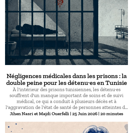
Négligences médicales dans les prisons : la
double peine pour les détenu·es en Tunisie
À l'intérieur des prisons tunisiennes, les détenu·es
souffrent d'un manque important de soins et de suivi
médical, ce qui a conduit à plusieurs décès et à
l'aggravation de l'état de santé de personnes atteintes de
maladies chroniques. La surpopulation carcérale creuse
Jihen Nasri
Majdi Ouerfelli
| 25 Juin 2026 | 20 minutes
davantage l'écart entre les normes nationales et
internationales garantissant les droits des prisonnier·es
et la réalité vécue derrière les barreaux.