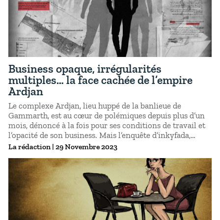
Business opaque, irrégularités
multiples… la face cachée de l’empire
Ardjan
Le complexe Ardjan, lieu huppé de la banlieue de
Gammarth, est au cœur de polémiques depuis plus d’un
mois, dénoncé à la fois pour ses conditions de travail et
l’opacité de son business. Mais l’enquête d’inkyfada,
menée pendant plusieurs mois, révèle que les
La rédaction
|
29 Novembre 2023
irrégularités sont diverses et bien plus anciennes.