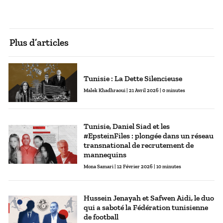
promesses non tenues et les mêmes logiques
clientélistes dénoncées par inkyfada depuis plusieurs
mois. Enquête.
Plus d’articles
Tunisie : La Dette Silencieuse
Malek Khadhraoui
| 21 Avril 2026 | 0 minutes
Tunisie, Daniel Siad et les
#EpsteinFiles : plongée dans un réseau
transnational de recrutement de
mannequins
Mona Samari
| 12 Février 2026 | 10 minutes
Hussein Jenayah et Safwen Aidi, le duo
qui a saboté la Fédération tunisienne
de football