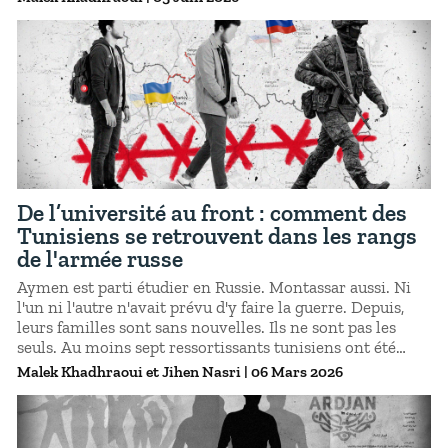
cette enquête retrace, en chiffres, la mécanique d’un
désastre industriel que l’État refuse encore de nommer.
De l’université au front : comment des
Tunisiens se retrouvent dans les rangs
de l'armée russe
Aymen est parti étudier en Russie. Montassar aussi. Ni
l'un ni l'autre n'avait prévu d'y faire la guerre. Depuis,
leurs familles sont sans nouvelles. Ils ne sont pas les
seuls. Au moins sept ressortissants tunisiens ont été
enrôlés dans les forces armées russes depuis le début du
Malek Khadhraoui
Jihen Nasri
|
06 Mars 2026
conflit en Ukraine, selon un rapport publié en février
2026. Parmi eux, un mort confirmé. D'autres, portés
disparus.