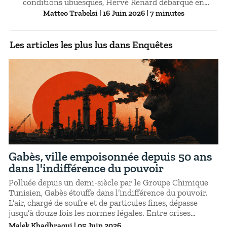
conditions ubuesques, Hervé Renard débarqué en
mission commando sur injonction de la présidence de la
Matteo Trabelsi
| 16 Juin 2026 | 7 minutes
République, et des têtes qui pourraient tomber à la FTF
bien au-delà du seul bilan sportif. Enquête sur 24 heures
de chaos.
Les articles les plus lus dans Enquêtes
Gabès, ville empoisonnée depuis 50 ans
dans l'indifférence du pouvoir
Polluée depuis un demi-siècle par le Groupe Chimique
Tunisien, Gabès étouffe dans l’indifférence du pouvoir.
L’air, chargé de soufre et de particules fines, dépasse
jusqu’à douze fois les normes légales. Entre crises
l’asphyxie, malades chroniques et silence des officiels,
Malek Khadhraoui
|
05 Juin 2026