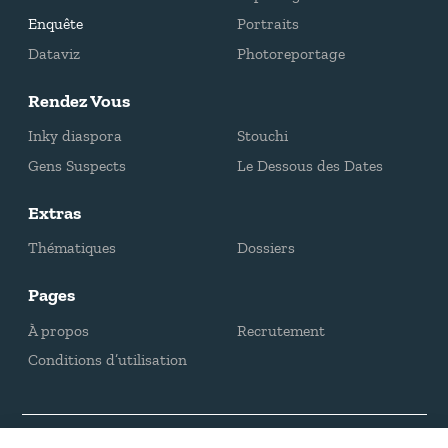
Enquête
Portraits
Dataviz
Photoreportage
Rendez Vous
Inky diaspora
Stouchi
Gens Suspects
Le Dessous des Dates
Extras
Thématiques
Dossiers
Pages
À propos
Recrutement
Conditions d’utilisation