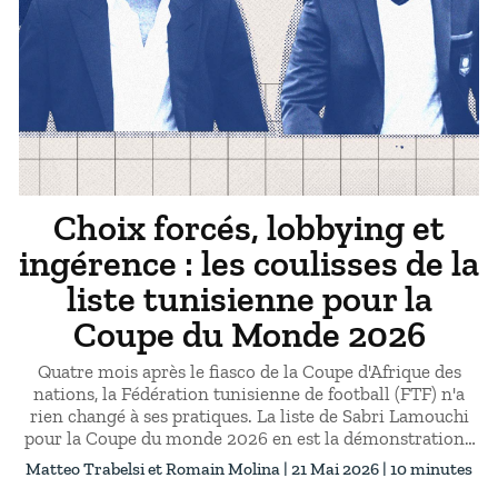
Choix forcés, lobbying et
ingérence : les coulisses de la
liste tunisienne pour la
Coupe du Monde 2026
Quatre mois après le fiasco de la Coupe d'Afrique des
nations, la Fédération tunisienne de football (FTF) n'a
rien changé à ses pratiques. La liste de Sabri Lamouchi
pour la Coupe du monde 2026 en est la démonstration :
derrière une sélection présentée comme cohérente sur
Matteo Trabelsi
Romain Molina
| 21 Mai 2026 | 10 minutes
le plan sportif se dissimulent des choix imposés, des