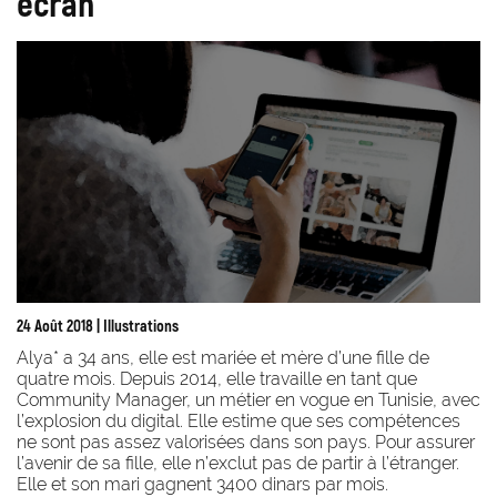
écran
24 Août 2018
| Illustrations
Alya* a 34 ans, elle est mariée et mère d’une fille de
quatre mois. Depuis 2014, elle travaille en tant que
Community Manager, un métier en vogue en Tunisie, avec
l’explosion du digital. Elle estime que ses compétences
ne sont pas assez valorisées dans son pays. Pour assurer
l’avenir de sa fille, elle n’exclut pas de partir à l’étranger.
Elle et son mari gagnent 3400 dinars par mois.