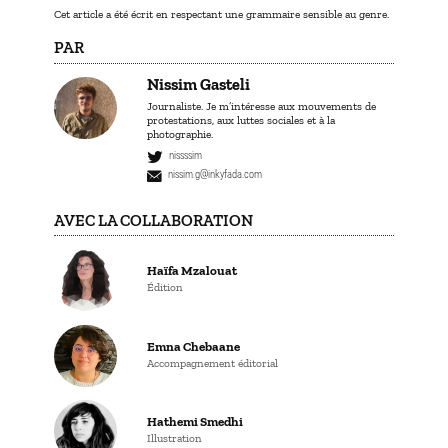
Cet article a été écrit en respectant une grammaire sensible au genre.
PAR
Nissim Gasteli
Journaliste. Je m’intéresse aux mouvements de
protestations, aux luttes sociales et à la
photographie.
nissssim
nissim.g@inkyfada.com
AVEC LA COLLABORATION
Haïfa Mzalouat
Édition
Emna Chebaane
Accompagnement éditorial
Hathemi Smedhi
Illustration