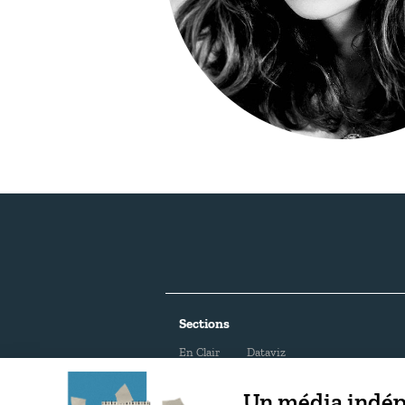
Sections
En Clair
Dataviz
Reportage
Photoreportage
Un média indépe
Enquête