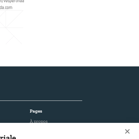
om/vespertinaa
ada.com
Pages
À propos
Recrutement
riale