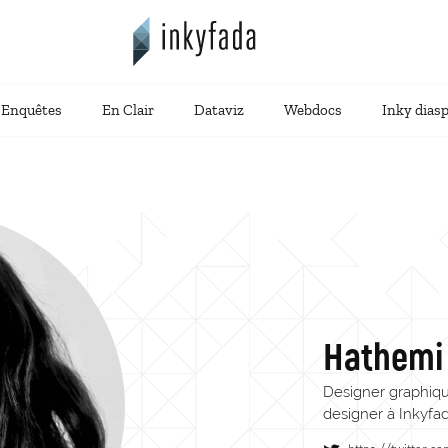
Enquêtes
En Clair
Dataviz
Webdocs
Inky dias
Hathemi
Designer graphique
designer à Inkyfa