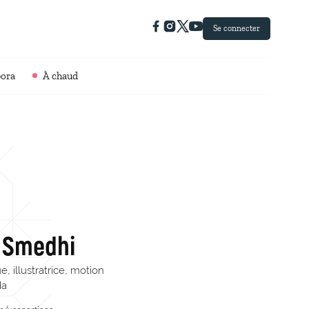
Se connecter
pora
À chaud
 Smedhi
, illustratrice, motion
da