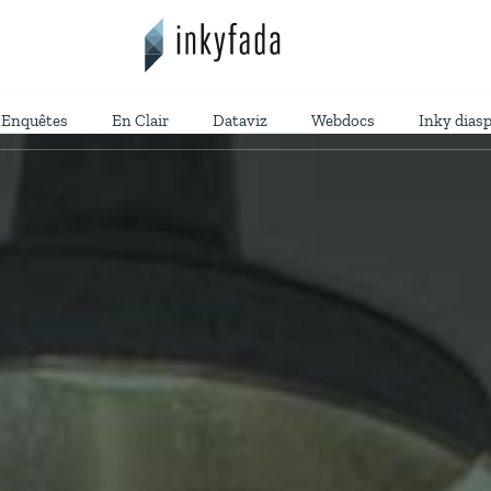
Enquêtes
En Clair
Dataviz
Webdocs
Inky dias