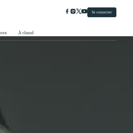
Se connecter
pora
À chaud