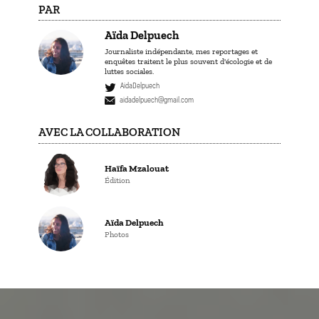
PAR
Aïda Delpuech
Journaliste indépendante, mes reportages et
enquêtes traitent le plus souvent d'écologie et de
luttes sociales.
AidaDelpuech
aidadelpuech@gmail.com
AVEC LA COLLABORATION
Haïfa Mzalouat
Édition
Aïda Delpuech
Photos