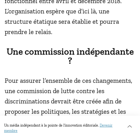
fonctionnel entre avril et décembre 2018.
L’organisation espère que d’ici là, une
structure étatique sera établie et pourra
prendre le relais.
Une commission indépendante
?
Pour assurer l’ensemble de ces changements,
une commission de lutte contre les
discriminations devrait être créée afin de
proposer les politiques, les stratégies et les
programmes d'action au niveau national pour
Un média indépendant à la pointe de l’innovation éditoriale.
Devenir
lutter contre le racisme. Elle aurait en plus un
membre