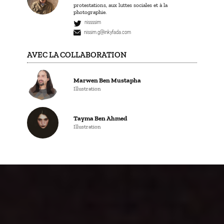
protestations, aux luttes sociales et à la
photographie.
nissssim
nissim.g@inkyfada.com
AVEC LA COLLABORATION
Marwen Ben Mustapha
Illustration
Tayma Ben Ahmed
Illustration