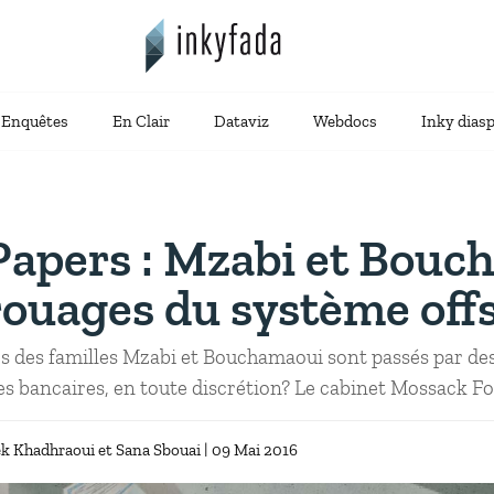
Enquêtes
En Clair
Dataviz
Webdocs
Inky dias
apers : Mzabi et Bouc
rouages du système off
es familles Mzabi et Bouchamaoui sont passés par des 
s bancaires, en toute discrétion? Le cabinet Mossack Fon
k Khadhraoui
Sana Sbouai
| 09 Mai 2016