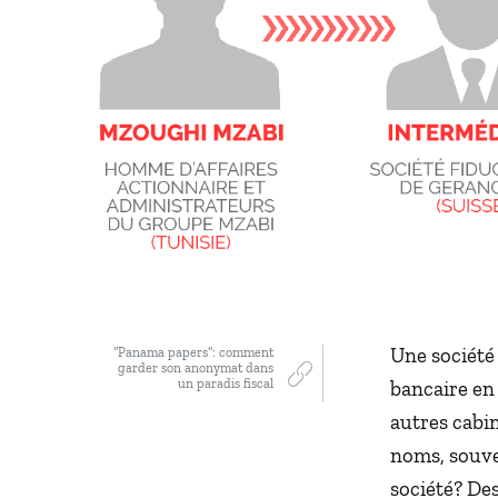
Une société
“Panama papers”: comment
garder son anonymat dans
un paradis fiscal
bancaire en 
autres cabin
noms, souve
société? De