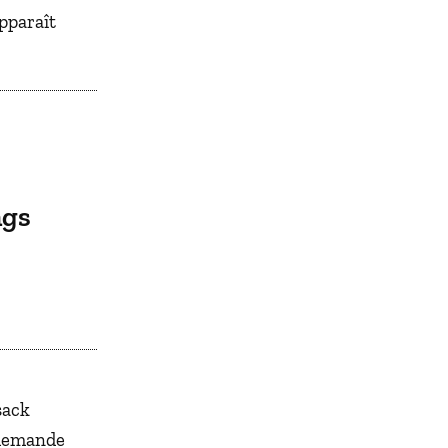
apparaît
ngs
sack
 demande