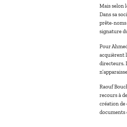
Mais selon l
Dans sa soci
prête-noms 
signature d
Pour Ahmed 
acquièrent l
directeurs. 
n’apparaisse
Raouf Bouch
recours à de
création de 
documents 