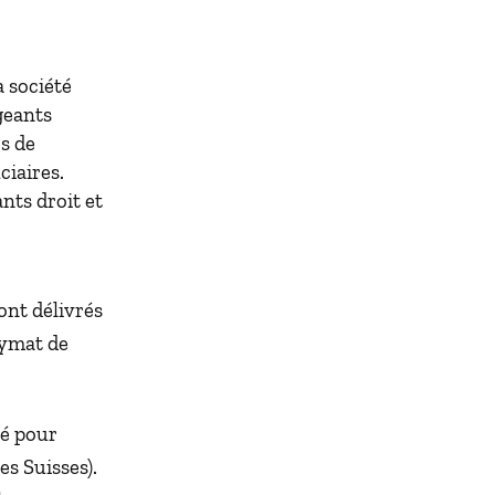
 société
geants
es de
ciaires.
ants droit et
ont délivrés
nymat de
ré pour
s Suisses).