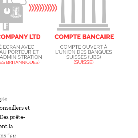
pte
onseillers et
 Des prête-
ent la
ns “
au