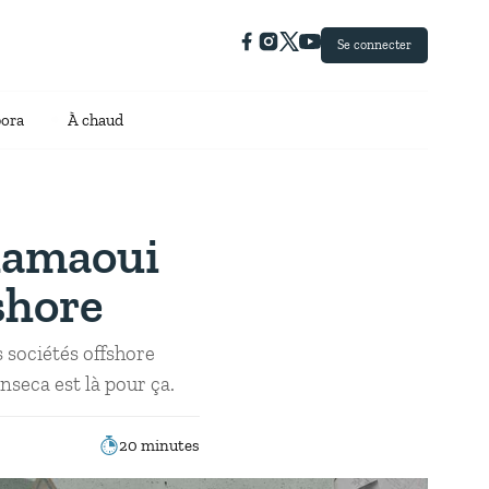
Se connecter
pora
À chaud
hamaoui
shore
sociétés offshore
seca est là pour ça.
20 minutes