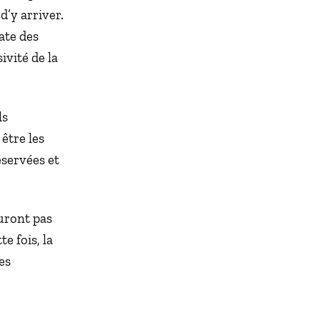
d’y arriver.
ate des
vité de la
ls
être les
éservées et
uront pas
e fois, la
es