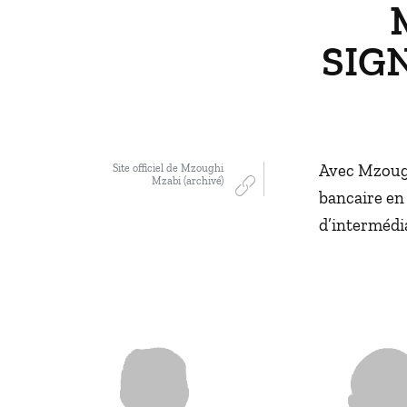
SIG
Avec Mzough
Site officiel de Mzoughi
Mzabi (archivé)
bancaire en 
d’interméd