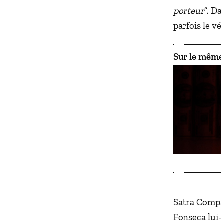
porteur
”. D
parfois le v
Sur le même
Satra Compa
Fonseca lui