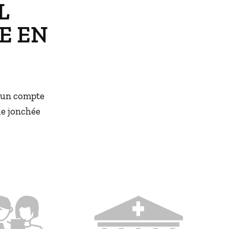
L
E EN
r un compte
ue jonchée