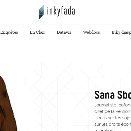
Enquêtes
En Clair
Dataviz
Webdocs
Inky dias
Sana Sb
Journaliste, cofon
chef de la versio
J'écris sur les suj
sur les droits éco
migration.