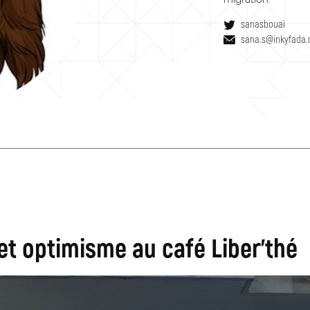
sanasbouai
sana.s@inkyfada
et optimisme au café Liber'thé