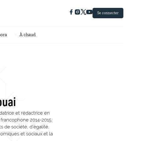
Se connecter
pora
À chaud
ouai
datrice et rédactrice en
n francophone 2014-2015.
ets de société, d'égalité,
nomiques et sociaux et la