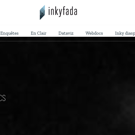
Enquêtes
En Clair
Dataviz
Webdocs
Inky dias
CS