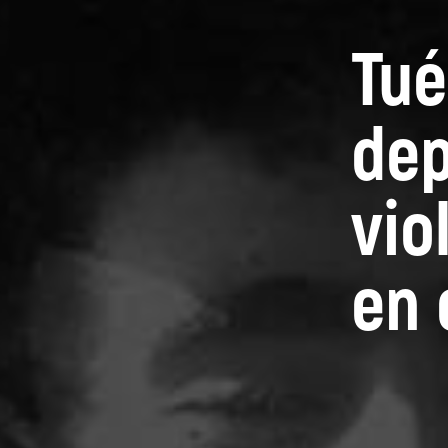
Tué
dep
vio
en 