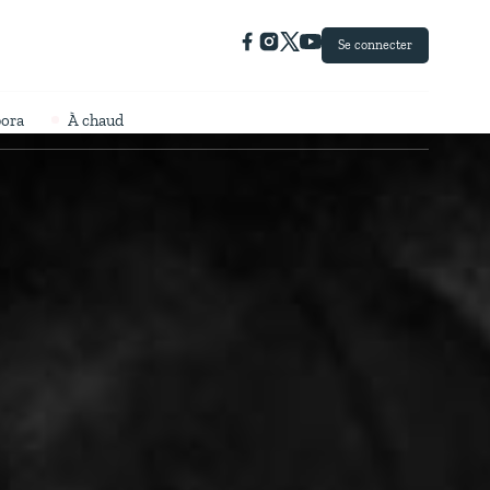
Se connecter
pora
À chaud