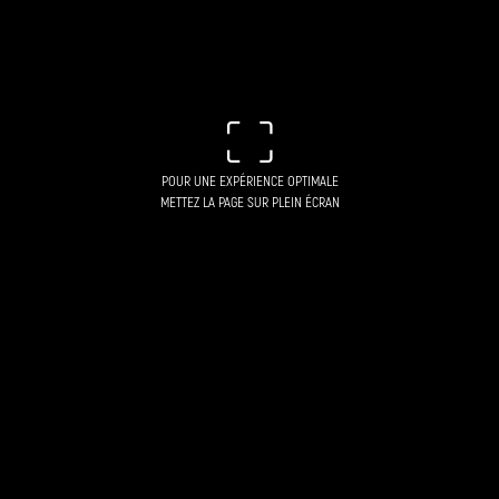
POUR UNE EXPÉRIENCE OPTIMALE
METTEZ LA PAGE SUR PLEIN ÉCRAN
DOCUMENTAIRE SONORE
un sit-in en plein
désert