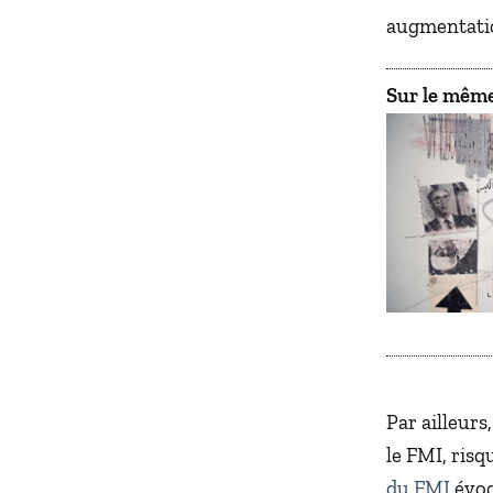
augmentation
Sur le même
Par ailleurs
le FMI, risq
du FMI
évoq