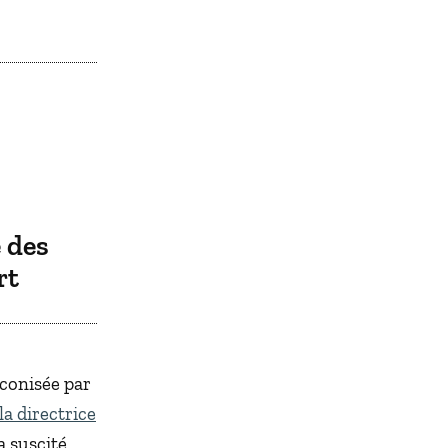
e des
rt
éconisée par
la directrice
a suscité