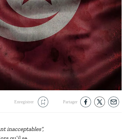
Enregistrer
Partager
t inacceptables”,
lors qu’il se