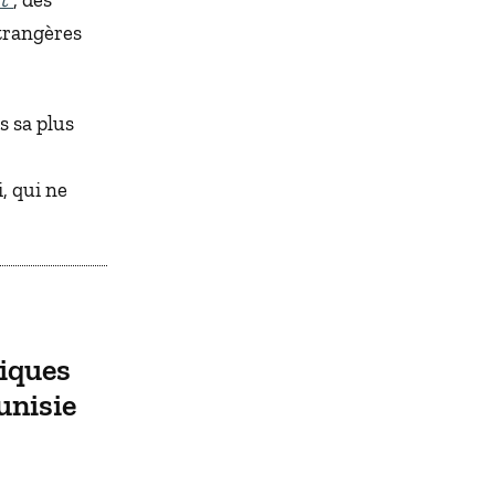
étrangères
s sa plus
, qui ne
iques
unisie