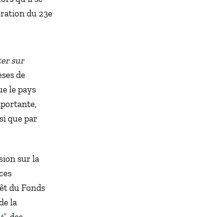
ration du 23e
ter sur
èses de
ue le pays
mportante,
si que par
sion sur la
ces
rêt du Fonds
de la
t
”
, des