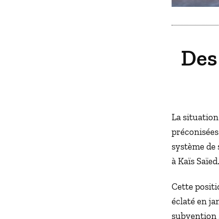
Des 
La situation
préconisées
système de s
à Kaïs Saïed
Cette posit
éclaté en ja
subvention s