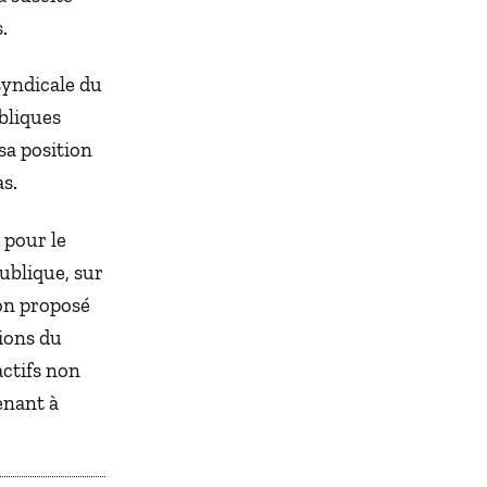
.
syndicale du
ubliques
sa position
as.
 pour le
ublique, sur
ion proposé
tions du
ctifs non
enant à