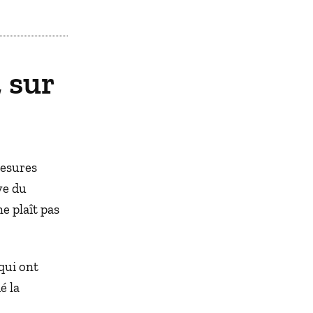
, sur
mesures
ve du
e plaît pas
qui ont
é la