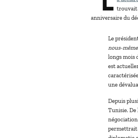
trouvait
anniversaire du dé
Le présiden
nous-même.
longs mois d
est actuell
caractérisée
une dévalua
Depuis plusi
Tunisie. De
négociation
permettrait à
diplomatie 