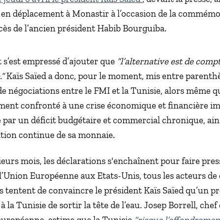
 en déplacement à Monastir à l’occasion de la commémo
cès de l’ancien président Habib Bourguiba.
t s’est empressé d’ajouter que
“l’alternative est de comp
”
Kaïs Saïed a donc, pour le moment, mis entre parenth
e négociations entre le FMI et la Tunisie, alors même q
ement confronté à une crise économique et financière i
 par un déficit budgétaire et commercial chronique, ain
tion continue de sa monnaie.
eurs mois, les déclarations s'enchaînent pour faire pres
 l’Union Européenne aux Etats-Unis, tous les acteurs de 
s tentent de convaincre le président Kaïs Saïed qu’un p
 la Tunisie de sortir la tête de l’eau. Josep Borrell, chef 
européenne, estime que la Tunisie
“risque l’effondremen