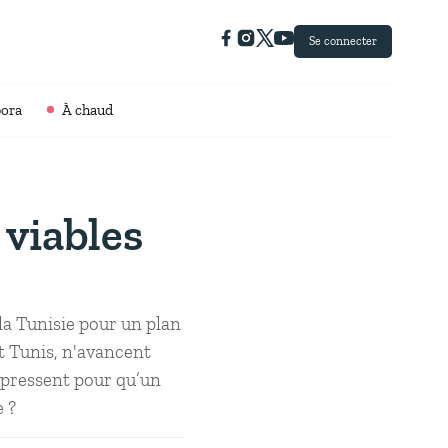
Se connecter
pora
À chaud
 viables
la Tunisie pour un plan
et Tunis, n'avancent
E pressent pour qu’un
e ?