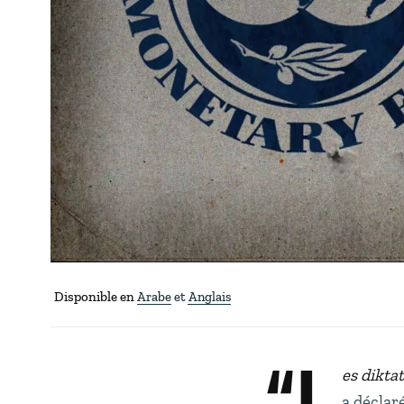
Disponible en
Arabe
Anglais
“L
es dikta
a déclaré