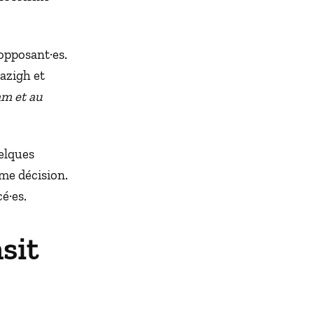
opposant·es.
azigh et
lam et au
uelques
me décision.
é·es.
sit