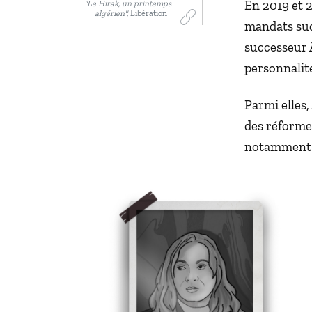
En 2019 et 2
"Le Hirak, un printemps
algérien",
Libération
mandats succ
successeur 
personnalit
Parmi elles,
des réformes
notamment s