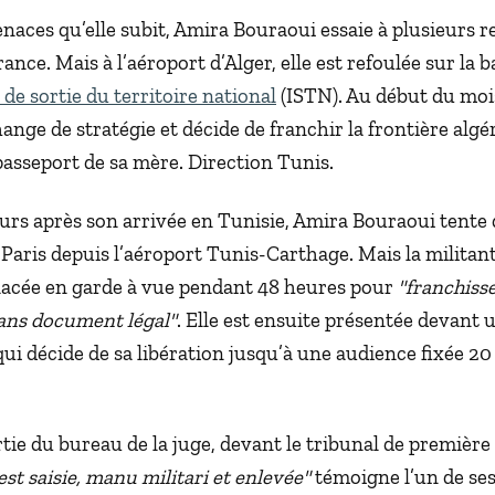
aces qu’elle subit, Amira Bouraoui essaie à plusieurs re
ance. Mais à l’aéroport d’Alger, elle est refoulée sur la 
 de sortie du territoire national
(ISTN). Au début du mois
hange de stratégie et décide de franchir la frontière alg
 passeport de sa mère. Direction Tunis.
urs après son arrivée en Tunisie, Amira Bouraoui tente
Paris depuis l’aéroport Tunis-Carthage. Mais la militant
placée en garde à vue pendant 48 heures pour
"franchiss
sans document légal"
. Elle est ensuite présentée devant 
ui décide de sa libération jusqu’à une audience fixée 20
rtie du bureau de la juge, devant le tribunal de première
 est saisie, manu militari et enlevée"
témoigne l’un de se