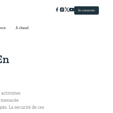
Se connecter
pora
À chaud
En
 activistes
ps menacée
iés. La sécurité de ces