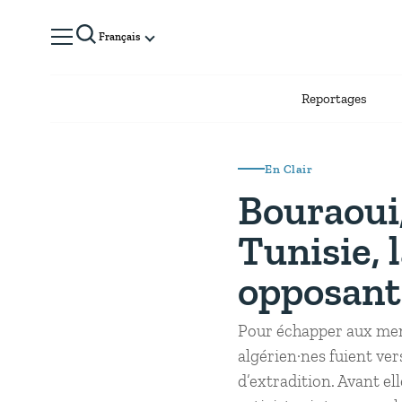
Français
Reportages
En Clair
Bouraoui
Tunisie, 
opposant·
Pour échapper aux mena
algérien·nes fuient ve
d’extradition. Avant el