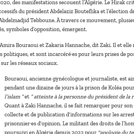
020, des manifestations secouent l’Algérie. Le Hirak cri
essifs du président Abdelaziz Bouteflika et l’élection d
Abdelmadjid Tebboune. À travers ce mouvement, plusie
és, symboles d’opposition, émergent.
 Amira Bouraoui et Zakaria Hannache, dit Zaki. Il et ell
 politiques, et sont incarcéré·es pour leurs prises de po
ur les réseaux sociaux.
Bouraoui, ancienne gynécologue et journaliste, est ai
pendant une dizaine de jours à la prison de Koléa pou
l’islam
”
et
“
atteinte à la personne du président de la 
Quant à Zaki Hannache, il se fait remarquer pour son 
collecte et de publication d'informations sur les arres
prisonnier·es d'opinion. Le militant des droits de l’h
poursuivi en Algérie depuis 2022 pour
"apologie du t