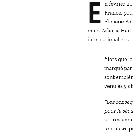
E
n février 20
France, pour
Slimane Bouh
mois. Zakaria Hann
international
et cr
Alors que l
marqué par 
sont emblém
venu·es y c
“Les conséq
pour la sécu
source anon
une autre p