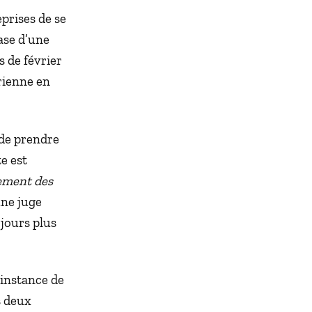
prises de se
base d’une
 de février
érienne en
 de prendre
e est
ement des
une juge
 jours plus
 instance de
s deux