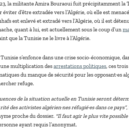
23, la militante Amira Bouraoui fuit précipitamment la T
 éviter d’être extradée vers l’Algérie, où elle est menac
afs est enlevé et extradé vers l’Algérie, où il est déten
ache, quant à lui, est actuellement sous le coup d’un
ma
aint que la Tunisie ne le livre à l’Algérie.
a Tunisie s’enfonce dans une crise socio-économique, da
une multiplication des
arrestations politiques
, ces trois
atiques du manque de sécurité pour les opposant·es al
hercher refuge.
uences de la situation actuelle en Tunisie seront déter
rité des activistes algérien·nes réfugié·es dans ce pays”
,
yme proche du dossier.
"Il faut agir le plus vite possible
ersonne ayant requis l’anonymat.