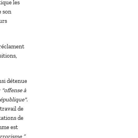
tique les
e son
urs
e réclament
sitions,
nsi détenue
r
"offense à
république"
.
travail de
tations de
omme est
errorisme
”