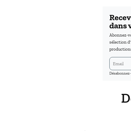
Recev
dans v
Abonnez-vou
sélection d
productions
Désabonnez-
D