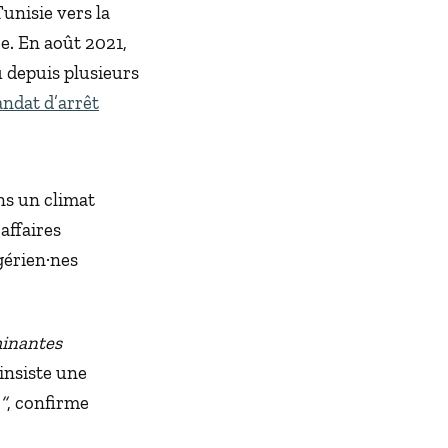
unisie vers la
ée. En août 2021,
u depuis plusieurs
ndat d’arrêt
ns un climat
 affaires
gérien·nes
minantes
 insiste une
”
, confirme