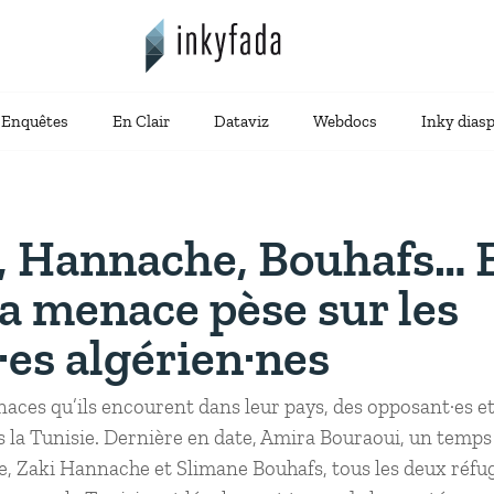
Enquêtes
En Clair
Dataviz
Webdocs
Inky dias
, Hannache, Bouhafs… 
la menace pèse sur les
es algérien·nes
ces qu’ils encourent dans leur pays, des opposant·es et
rs la Tunisie. Dernière en date, Amira Bouraoui, un tem
le, Zaki Hannache et Slimane Bouhafs, tous les deux réfug