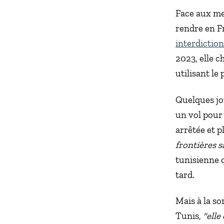
Face aux men
rendre en Fr
interdiction
2023, elle c
utilisant le
Quelques jo
un vol pour 
arrêtée et 
frontières 
tunisienne q
tard.
Mais à la so
Tunis,
"elle