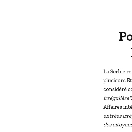
Po
La Serbie re
plusieurs Et
considéré c
irrégulière"
Affaires int
entrées irré
des citoyens