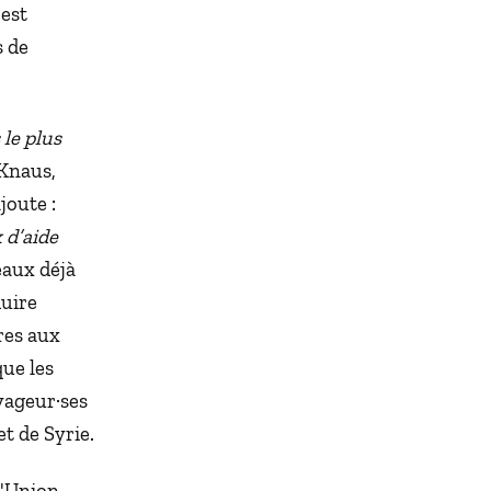
'est
s de
le plus
 Knaus,
joute :
 d’aide
eaux déjà
duire
res aux
que les
yageur·ses
t de Syrie.
l'Union