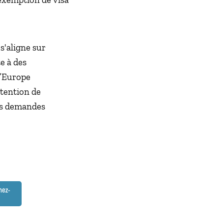
t s'aligne sur
te à des
l’Europe
btention de
les demandes
nez-