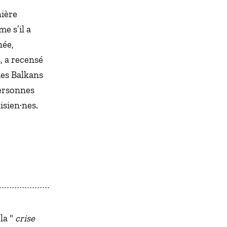
nière
e s’il a
née,
, a recensé
des Balkans
ersonnes
isien·nes.
la "
crise