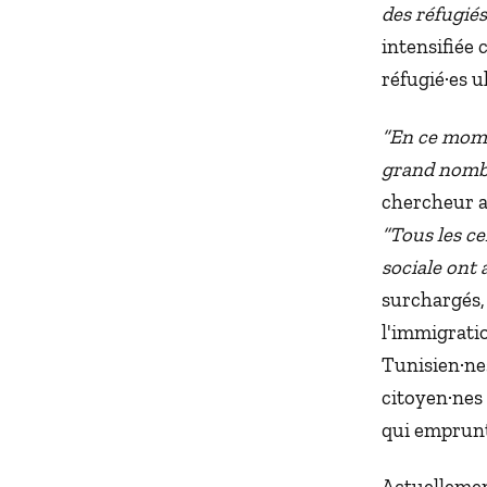
des réfugiés
intensifiée 
réfugié·es u
“En ce mome
grand nombr
chercheur au
“Tous les ce
sociale ont 
surchargés,
l'immigratio
Tunisien·nes
citoyen·nes
qui emprunt
Actuellemen