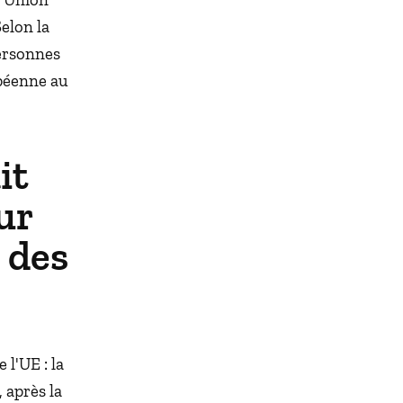
elon la
personnes
péenne au
it
ur
e des
 l'UE : la
 après la