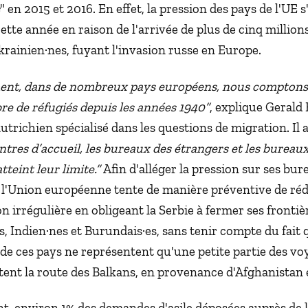
" en 2015 et 2016. En effet, la pression des pays de l'UE s
cette année en raison de l'arrivée de plus de cinq million
krainien·nes, fuyant l'invasion russe en Europe.
nt, dans de nombreux pays européens, nous comptons 
e de réfugiés depuis les années 1940”
, explique Gerald
trichien spécialisé dans les questions de migration. Il a
ntres d’accueil, les bureaux des étrangers et les bureaux
atteint leur limite.”
Afin d'alléger la pression sur ses bur
 l'Union européenne tente de manière préventive de ré
n irrégulière en obligeant la Serbie à fermer ses frontiè
, Indien·nes et Burundais·es, sans tenir compte du fait 
 de ces pays ne représentent qu'une petite partie des vo
ent la route des Balkans, en provenance d'Afghanistan e
t, environ 1% des demandes d'asile déposées auprès de 