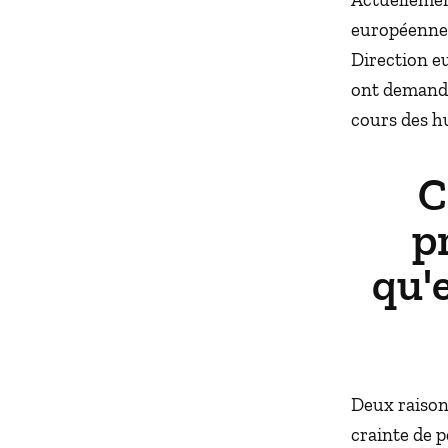
européenne 
Direction e
ont demandé
cours des h
C
p
qu'e
Deux raisons
crainte de p