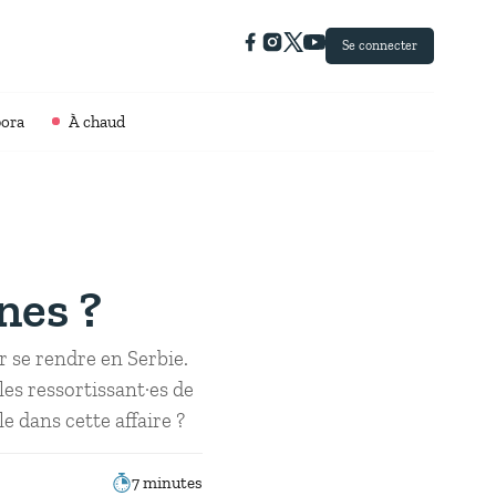
Se connecter
pora
À chaud
nes ?
r se rendre en Serbie.
les ressortissant·es de
e dans cette affaire ?
7 minutes