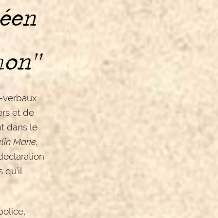
péen
hon”
s-verbaux
rs et de
t dans le
in Marie,
 déclaration
 qu’il
olice,