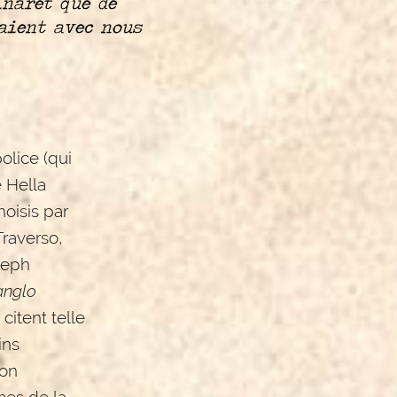
inaret que de
aient avec nous
olice (qui
 Hella
hoisis par
Traverso,
oseph
anglo
itent telle
ins
non
mes de la