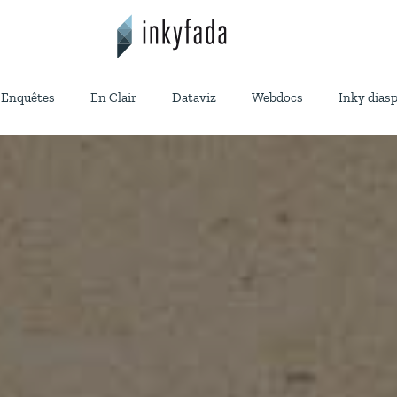
Enquêtes
En Clair
Dataviz
Webdocs
Inky dias