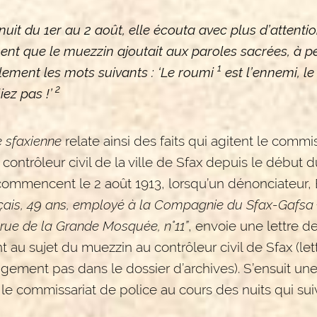
nuit du 1er au 2 août, elle écouta avec plus d’attentio
ent que le muezzin ajoutait aux paroles sacrées, à p
1
llement les mots suivants : ‘Le roumi
est l’ennemi, le
2
iez pas !’
 sfaxienne
relate ainsi des faits qui agitent le commi
e contrôleur civil de la ville de Sfax depuis le début 
ommencent le 2 août 1913, lorsqu’un dénonciateur,
nçais, 49 ans, employé à la Compagnie du Sfax-Gafsa
rue de la Grande Mosquée, n°11”
, envoie une lettre d
 au sujet du muezzin au contrôleur civil de Sfax (let
ngement pas dans le dossier d’archives). S’ensuit u
e commissariat de police au cours des nuits qui sui