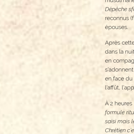
Dépêche sf
reconnus (
épouses.
Après cett
dans la nui
en compagn
s’adonnent
en face du 
l’affût, l’ap
À 2 heures
formule ritu
saisi mais l
Chrétien c’e