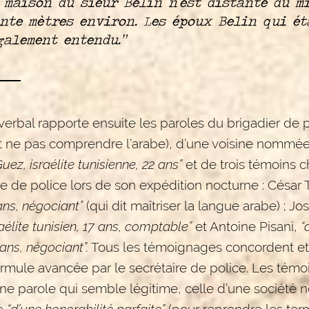
 La maison du sieur Belin n’est distante du m
nte mètres environ. Les époux Belin qui ét
galement entendu.”
erbal rapporte ensuite les paroles du brigadier de p
nt ne pas comprendre l’arabe), d’une voisine nommée
uez, israélite tunisienne, 22 ans”
et de trois témoins c
re de police lors de son expédition nocturne : César 
 ans, négociant”
(qui dit maîtriser la langue arabe) ; J
raélite tunisien, 17 ans, comptable”
et Antoine Pisani,
“
ans, négociant”.
Tous les témoignages concordent et c
ormule avancée par le secrétaire de police. Les témo
ne parole qui semble légitime, celle d’une société 
e
“d’une honorabilité parfaite”
(pour reprendre les ter