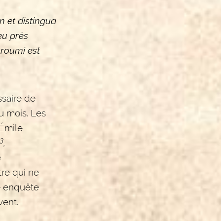
n et distingua
eu près
 roumi est
ssaire de
du mois. Les
 Émile
3
,
e
tre qui ne
ne enquête
vent.