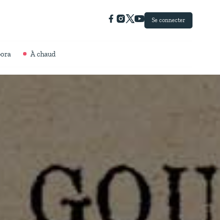
Se connecter
pora
À chaud