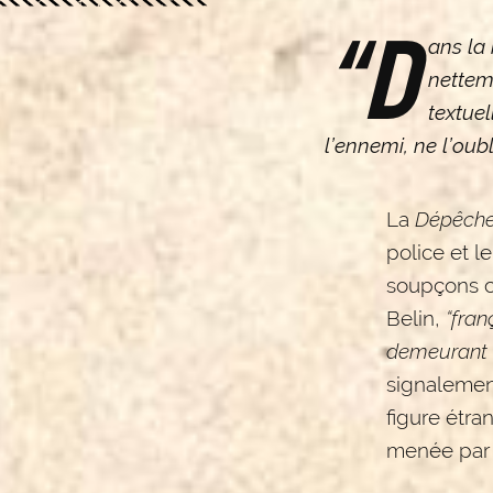
“D
ans la 
nettem
textue
l’ennemi, ne l’oubl
La
Dépêche
police et l
soupçons c
Belin,
“fra
demeurant 
signalement
figure étra
menée par l