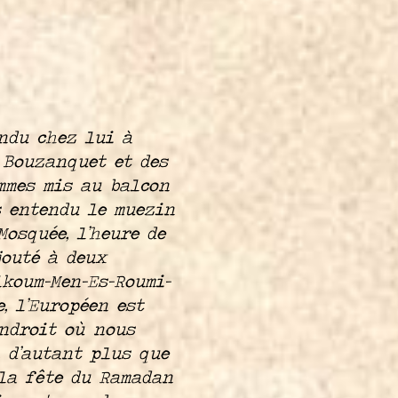
endu chez lui à
 Bouzanquet et des
mmes mis au balcon
s entendu le muezin
osquée, l’heure de
jouté à deux
lkoum-Men-Es-Roumi-
e, l’Européen est
’endroit où nous
 d’autant plus que
 la fête du Ramadan