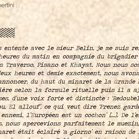
rtini :
s entente avec le sieur Belin, je me suis r
heures du matin en compagnie du brigadier
s Traverso, Pisano et Khayat. Nous nous so
deux heures et demie exactement, nous avon
 annoncer, du haut du minaret de la Grande M
ière selon la formule rituelle puis il a a
ses, d’une voix forte et distincte : ‘Redoube
u, El allouf’, ce qui veut dire ‘Prenez gard
ennemi, l’Européen est un cochon’ [...]. De l
s, nous apercevions parfaitement le muezin,
naret était éclairé ‘a giorno’ en raison de