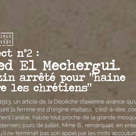
ct n°2 :
ed El Mechergui.
zin arrêté pour "haine
e les chrétiens"
1913, un article de la Dépêche sfaxienne avance qu’
dont la femme est d’origine maltaise, c’est-à-dire, c
nt l’arabe, habite tout proche de la grande mosquée 
derniers jours de juillet, Mme B… remarquait, en ent
’il ne terminait pas son appel par les mots accoutum