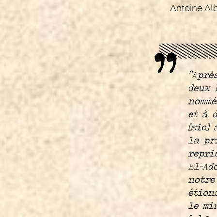
Antoine Albe
“Aprè
deux 
nommé
et à 
[sic]
la pr
repri
El-Ado
notre 
étion
le mi