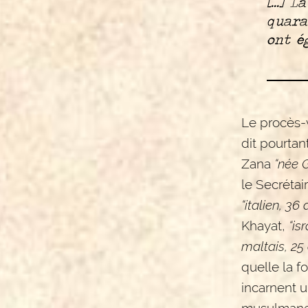
[...]
quara
ont é
Le procès-v
dit pourta
Zana
“née G
le Secrétai
“italien, 36
Khayat,
“is
maltais, 25 
quelle la f
incarnent u
musulman