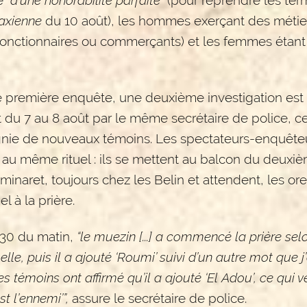
axienne
du 10 août), les hommes exerçant des métie
fonctionnaires ou commerçants) et les femmes étant
e première enquête, une deuxième investigation est
t du 7 au 8 août par le même secrétaire de police, cet
ie de nouveaux témoins. Les spectateurs-enquête
 au même rituel : ils se mettent au balcon du deuxi
minaret, toujours chez les Belin et attendent, les orei
pel à la prière.
 30 du matin,
“le muezin [...] a commencé la prière sel
elle, puis il a ajouté ‘Roumi’ suivi d’un autre mot que j
es témoins ont affirmé qu’il a ajouté ‘El Adou’, ce qui v
st l’ennemi’”,
assure le secrétaire de police.