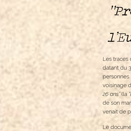
"Pr
l’E
Les traces
datant du 3
personnes 
voisinage 
26 ans”
(la
“
de son mari
venait de p
Le documen