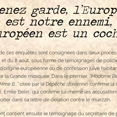
enez garde, l’Euro
est notre ennemi,
uropéen est un coc
 de ces enquêtes sont consignées dans deux procè
 et du 8 août, sous forme de témoignages de policie
d’origine européenne ou de confession juive habitan
de la Grande mosquée. Dans le premier,
“Madame Bel
Mme B...”
citée par la
Dépêche sfaxienne
) confirme la
, Émile Belin, qui confirme lui-même les accusations
orter dans sa lettre de délation contre le muezzin.
t contient ensuite le témoignage du secrétaire de p