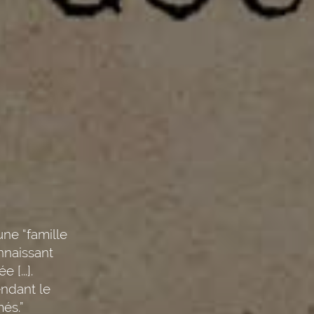
une “famille
onnaissant
[...].
endant le
és.”