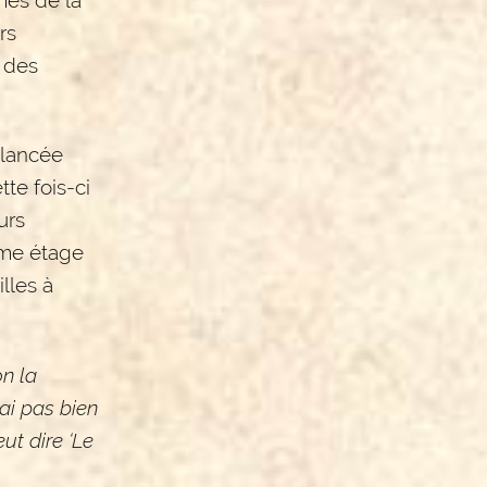
rs
 des
 lancée
te fois-ci
urs
ème étage
lles à
on la
’ai pas bien
eut dire ‘Le