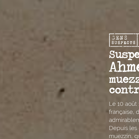
Suspe
Ahm
muez
contr
Le 10 août 
française, 
admirableme
Depuis les 
muezzin, qu