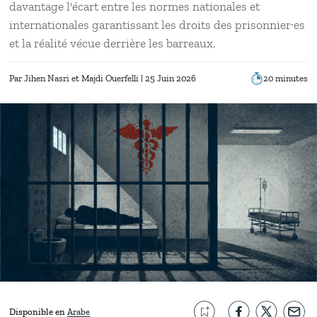
davantage l'écart entre les normes nationales et
internationales garantissant les droits des prisonnier·es
et la réalité vécue derrière les barreaux.
Par
Jihen Nasri
Majdi Ouerfelli
| 25 Juin 2026
20 minutes
Disponible en
Arabe