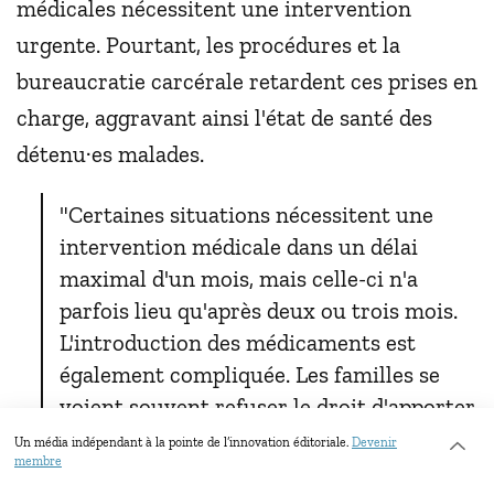
médicales nécessitent une intervention
urgente. Pourtant, les procédures et la
bureaucratie carcérale retardent ces prises en
charge, aggravant ainsi l'état de santé des
détenu·es malades.
"Certaines situations nécessitent une
intervention médicale dans un délai
maximal d'un mois, mais celle-ci n'a
parfois lieu qu'après deux ou trois mois.
L'introduction des médicaments est
également compliquée. Les familles se
voient souvent refuser le droit d'apporter
les traitements à leurs proches au motif
Un média indépendant à la pointe de l’innovation éditoriale.
Devenir
membre
que l'administration pénitentiaire fournit