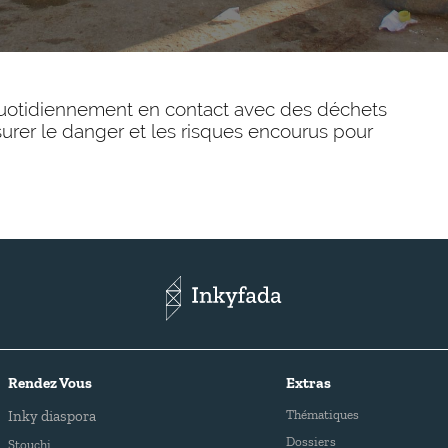
uotidiennement en contact avec des déchets
surer le danger et les risques encourus pour
Rendez Vous
Extras
Inky diaspora
Thématiques
Dossiers
Stouchi