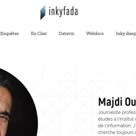
Enquêtes
En Clair
Dataviz
Webdocs
Inky dias
Majdi Ou
Journaliste profess
études à l’institu
de l’information. J
cherche toujours à