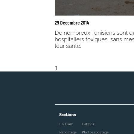
29 Décembre 2014
De nombreux Tunisiens sont q
hospitaliers toxiques, sans me
leur santé.
"]
Sections
En Clair
Dataviz
Reportage
Photoreportage