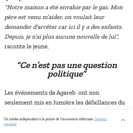
“Notre maison a été envahie par le gaz. Mon
père est venu m’aider, on voulait leur
demander d'arrêter car ici il y a des enfants.
Depuis, je n’ai plus aucune nouvelle de lui”,
raconte le jeune.
“Ce n’est pas une question
politique”
Les événements de Agareb ont non
seulement mis en lumière les défaillances du
système de la gestion des déchets, mais ont
Un média indépendant à la pointe de l’innovation éditoriale.
Devenir
également constitué la première épreuve du
membre
président Kais Saied face à un mouvement