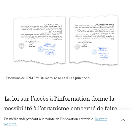
Décisions de l’INAI du 26 mars 2020 et du 24 juin 2020
La loi sur l’accès à l’information donne la
possibilité à l’organisme concerné de faire
appel de la décision de l’Instance en saisissant
Un média indépendant à la pointe de l’innovation éditoriale.
Devenir
membre
le tribunal administratif dans un délai ne