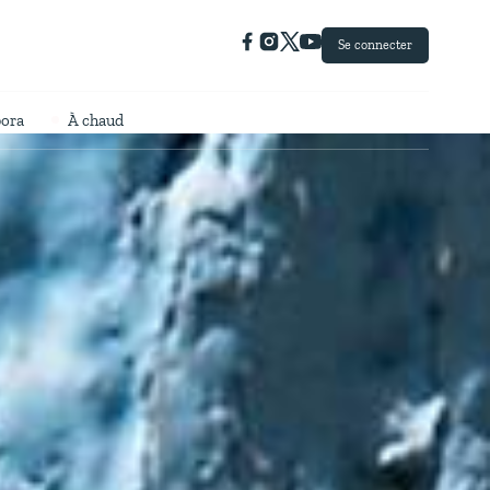
Se connecter
pora
À chaud