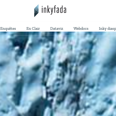
Enquêtes
En Clair
Dataviz
Webdocs
Inky dias