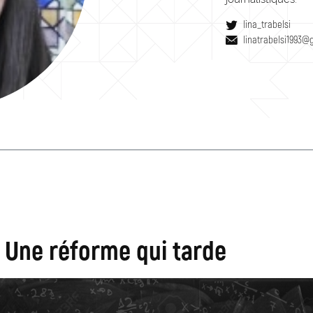
lina_trabelsi
linatrabelsi1993@
: Une réforme qui tarde