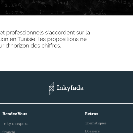
et professionnels s'accordent sur la
ion en Tunisie, les propositions ne
 d'horizon des chiffres.
Rendez Vous
Extras
Inky diaspora
Thématiques
Dossiers
Stouchi