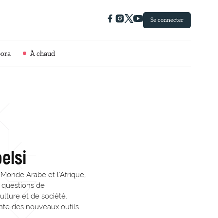
Se connecter
pora
À chaud
elsi
 Monde Arabe et l’Afrique,
x questions de
ulture et de société.
nte des nouveaux outils