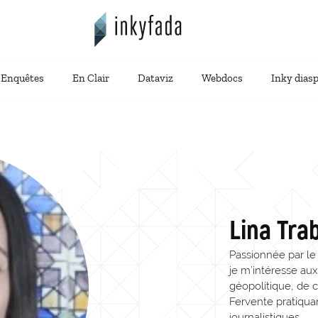
Enquêtes
En Clair
Dataviz
Webdocs
Inky dias
Lina Trab
Passionnée par le
je m’intéresse au
géopolitique, de c
Fervente pratiqua
journalistiques.