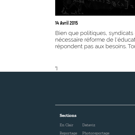
14 Avril 2015
Bien que politiques, syndicats 
nécessaire réforme de l'éducat
répondent pas aux besoins. Tour
"]
Sections
En Clair
Dataviz
Reportage
Photoreportage