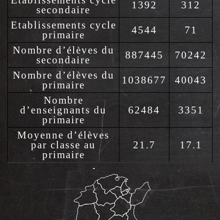
1392
312
secondaire
Etablissements cycle
4544
71
primaire
Nombre d’élèves du
887445
70242
secondaire
Nombre d’élèves du
1038677
40043
primaire
Nombre
d’enseignants du
62484
3351
primaire
Moyenne d’élèves
par classe au
21.7
17.1
primaire