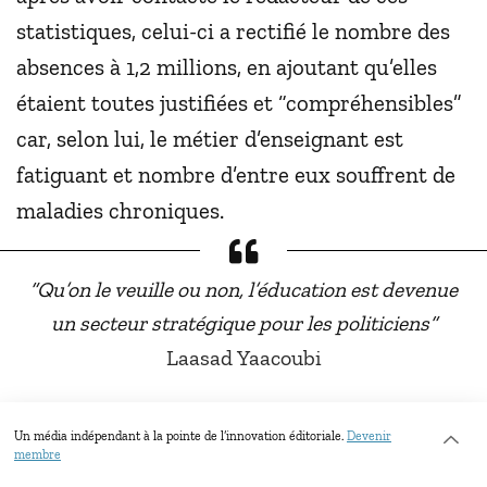
statistiques, celui-ci a rectifié le nombre des
absences à 1,2 millions, en ajoutant qu’elles
étaient toutes justifiées et “compréhensibles”
car, selon lui, le métier d’enseignant est
fatiguant et nombre d’entre eux souffrent de
maladies chroniques.
“Qu’on le veuille ou non, l’éducation est devenue
un secteur stratégique pour les politiciens”
Laasad Yaacoubi
Le syndicat de l’enseignement secondaire
Un média indépendant à la pointe de l’innovation éditoriale.
Devenir
membre
espérait atteindre deux objectifs après le