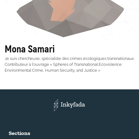
Mona Samari
Je suis chercheuse, spécialiste des crimes écologiques transnationaux.
Contributeur à l’ouvrage « Spheres of Transnational Ecoviolence:
Environmental Crime, Human Security, and Justice »
Sections