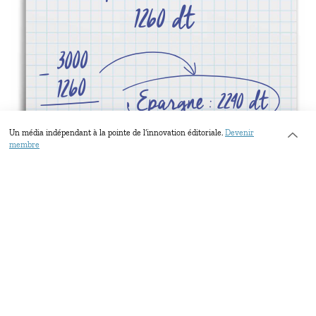
1260 dt
3000
-
1260
Epargne : 2240 dt
2240
Un média indépendant à la pointe de l’innovation éditoriale.
Devenir
membre
Les rendez-vous professionnels dans des cafés ou
restaurants lui coûtent environ 200 dinars par mois, un
poste de dépense important qu’il ne peut pas vraiment
réduire, malgré ses efforts.
Pour limiter ses charges fixes, il partage un appartement
en colocation avec son frère. Ce mode de vie lui permet