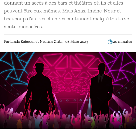
donnant un accès à des bars et théâtres où ils et elles
peuvent être eux-mêmes. Mais Anas, Imène, Nour et
beaucoup d’autres client·es continuent malgré tout à se
sentir menacé·es.
Par
Linda Kaboudi
Nesrine Zribi
| 08 Mars 2023
20 minutes