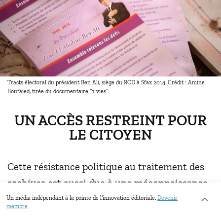
Tracts électoral du président Ben Ali, siège du RCD à Sfax 2014. Crédit : Amine
Boufaied, tirée du documentaire “7 vies”.
UN ACCÈS RESTREINT POUR
LE CITOYEN
Cette résistance politique au traitement des
archives est aussi due à une méconnaissance
de leur importance par l’élite politicienne
Un média indépendant à la pointe de l’innovation éditoriale.
Devenir
membre
mais aussi par les citoyens.