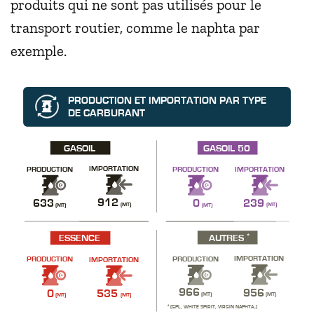
produits qui ne sont pas utilisés pour le
transport routier, comme le naphta par
exemple.
PRODUCTION ET IMPORTATION PAR TYPE
DE CARBURANT
GASOIL
GASOIL 50
IMPORTATION
IMPORTATION
PRODUCTION
PRODUCTION
912
239
0
633
(MT)
(MT)
(MT)
(MT)
*
AUTRES
ESSENCE
IMPORTATION
PRODUCTION
PRODUCTION
IMPORTATION
966
956
0
535
(MT)
(MT)
(MT)
(MT)
*
(GPL, WHITE SPIRIT, VIRGIN NAPHTA...)