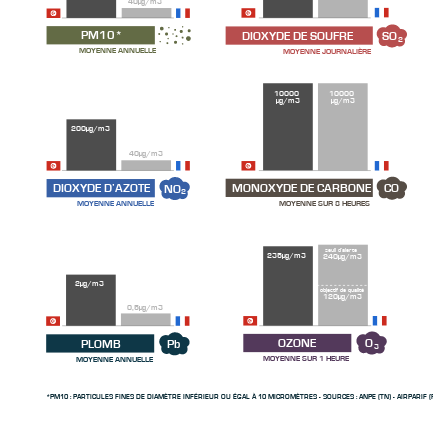
40µg/m3
SO
PM10*
DIOXYDE DE SOUFRE
2
MOYENNE JOURNALIÈRE
MOYENNE ANNUELLE
10000
10000
µg/m3
µg/m3
200µg/m3
40µg/m3
CO
NO
MONOXYDE DE CARBONE
DIOXYDE D’AZOTE
2
MOYENNE SUR 8 HEURES
MOYENNE ANNUELLE
seuil d’alerte
235µg/m3
240µg/m3
2µg/m3
objectif de qualité
120µg/m3
0,5µg/m3
O
Pb
OZONE
PLOMB
3
MOYENNE SUR 1 HEURE
MOYENNE ANNUELLE
*PM10 : PARTICULES FINES DE DIAMÈTRE INFÉRIEUR OU ÉGAL À 10 MICROMÈTRES - SOURCES : ANPE (TN) - AIRPARIF (FR)