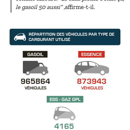
le gasoil 50 aussi”
,affirme-t-il.
RÉPARTITION DES VÉHICULES PAR TYPE DE
CARBURANT UTILISÉ
GASOIL
ESSENCE
965864
873943
VÉHICULES
VÉHICULES
ESS - GAZ GPL
4165