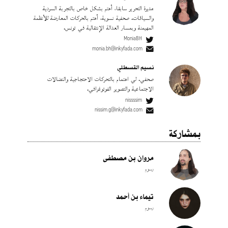
مديرة التحرير سابقا، أهتم بشكل خاص بالتجربة السردية
والسياقات. صحفية نسوية، أهتم بالحركات المعارضة للأنظمة
المهيمنة وبمسار العدالة الإنتقالية في تونس.
MoniaBH
monia.bh@inkyfada.com
نسيم القسطلي
صحفي. لي اهتمام بالتحركات الاحتجاجية والنضالات
الاجتماعية والتصوير الفوتوغرافي.
nissssim
nissim.g@inkyfada.com
بمشاركة
مروان بن مصطفى
رسوم
تيماء بن أحمد
رسوم