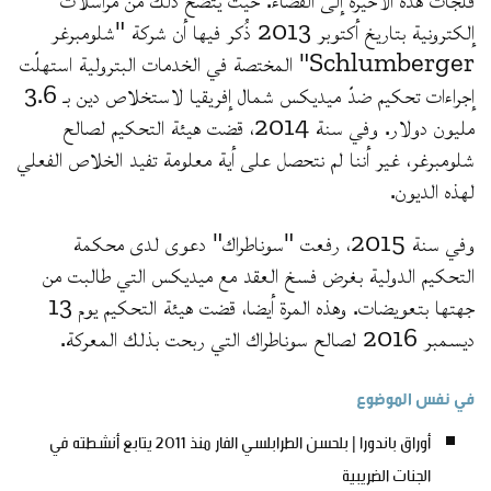
إلكترونية بتاريخ أكتوبر 2013 ذُكر فيها أن شركة "شلومبرغر
Schlumberger" المختصة في الخدمات البترولية استهلّت
إجراءات تحكيم ضدّ ميديكس شمال إفريقيا لاستخلاص دين بـ 3.6
مليون دولار. وفي سنة 2014، قضت هيئة التحكيم لصالح
شلومبرغر، غير أننا لم نتحصل على أية معلومة تفيد الخلاص الفعلي
لهذه الديون.
وفي سنة 2015، رفعت "سوناطراك" دعوى لدى محكمة
التحكيم الدولية بغرض فسخ العقد مع ميديكس التي طالبت من
جهتها بتعويضات. وهذه المرة أيضا، قضت هيئة التحكيم يوم 13
ديسمبر 2016 لصالح سوناطراك التي ربحت بذلك المعركة.
في نفس الموضوع
أوراق باندورا | بلحسن الطرابلسي الفار منذ 2011 يتابع أنشطته في
الجنات الضريبية