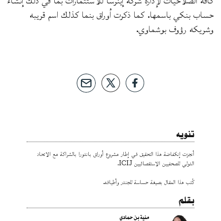
حساب بنكي باسمها. كما ذكرت أوراق بنما كذلك اسم قريبه
وشريكه رؤوف بوشماوي.
تنويه
أنجزت إنكفاضة هذا التحقيق في إطار مشروع أوراق باندورا بالشراكة مع الاتحاد
الدولي للصحفيين الاستقصائيين ICIJ.
كُتب هذا المقال بصيغة حساسة للجندر وأطيافه.
بقلم
منية بن حمادي