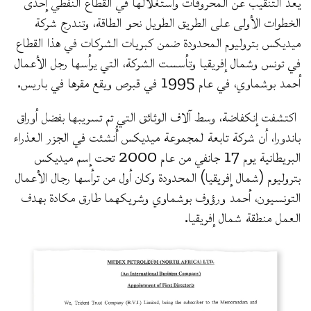
يعد التنقيب عن المحروقات واستغلالها في القطاع النفطي إحدى
الخطوات الأولى على الطريق الطويل نحو الطاقة، وتندرج شركة
ميديكس بتروليوم المحدودة ضمن كبريات الشركات في هذا القطاع
في تونس وشمال إفريقيا وتأسست الشركة، التي يرأسها رجل الأعمال
أحمد بوشماوي، في عام 1995 في قبرص ويقع مقرها في باريس.
اكتشفت إنكفاضة، وسط آلاف الوثائق التي تم تسريبها بفضل أوراق
باندورا، أن شركة تابعة لمجموعة ميديكس أُنشئت في الجزر العذراء
البريطانية يوم 17 جانفي من عام 2000 تحت إسم ميديكس
بتروليوم (شمال إفريقيا) المحدودة وكان أول من ترأسها رجال الأعمال
التونسيون، أحمد ورؤوف بوشماوي وشريكهما طارق مكادة بهدف
العمل منطقة شمال إفريقيا.