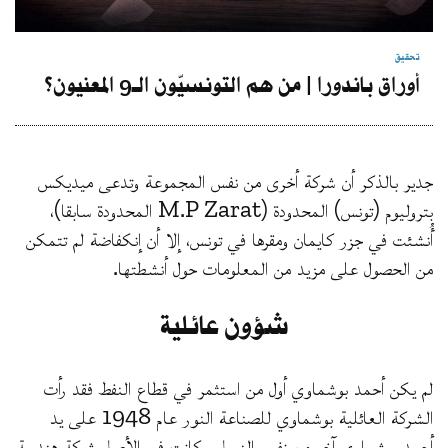
تحقيق
أوراق باندورا | من هم التونسيّون الـ9 المعنيون؟
جدير بالذكر أن شركة أخرى من نفس المجموعة وتدعى ميديكس
بتروليوم (تونس) المحدودة (M.P Zarat المحدودة سابقا)،
أُنشئت في جزر كايمان ومقرها في تونس، إلا أن إنكفاضة لم تتمكن
من الحصول على مزيد من المعلومات حول أنشطتها.
شؤون عائلية
لم يكن أحمد بوشماوي أول من استثمر في قطاع النفط فقد رأت
الشركة العائلية بوشماوي للصناعة النور عام 1948 على يد
أحمد بوشماوي آخر من نفس النسل، وكانت في الأصل شركة هندسة