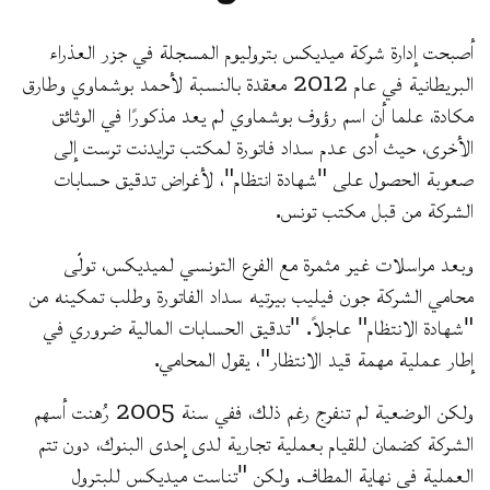
أصبحت إدارة شركة ميديكس بتروليوم المسجلة في جزر العذراء
البريطانية في عام 2012 معقدة بالنسبة لأحمد بوشماوي وطارق
مكادة، علما أن اسم رؤوف بوشماوي لم يعد مذكورًا في الوثائق
الأخرى، حيث أدى عدم سداد فاتورة لمكتب ترايدنت ترست إلى
صعوبة الحصول على "شهادة انتظام"، لأغراض تدقيق حسابات
الشركة من قبل مكتب تونس.
وبعد مراسلات غير مثمرة مع الفرع التونسي لميديكس، تولّى
محامي الشركة جون فيليب بيرتيه سداد الفاتورة وطلب تمكينه من
"شهادة الانتظام" عاجلاً. "تدقيق الحسابات المالية ضروري في
إطار عملية مهمة قيد الانتظار"، يقول المحامي.
ولكن الوضعية لم تنفرج رغم ذلك، ففي سنة 2005 رُهنت أسهم
الشركة كضمان للقيام بعملية تجارية لدى إحدى البنوك، دون تتم
العملية في نهاية المطاف. ولكن "تناست ميديكس للبترول