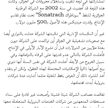
لمشاركتها في لزمة تنقيب واستغلال محروقات في الجزائر. وكانت
هذه اللزمة قد أُمضيت في سنة 2002 مع الشركة الوطنية
الجزائرية للنفط "سوناطراك Sonatrach" تحت نظام تقاسم
الإنتاج، وقدرت ميديكس هذه الأصول بـ500 مليون دولار.
غير أن النكسات الإدارية التي تكبدتها الشركة حدثت بالتوازي أيضا
مع صعوبات تشغيلية في الجزائر أين تراكمت على الشركة ديون
بعدة ملايين من الدولارات قبل أن تشرع الآبار الأولى في الإنتاج،
فأعلنت الشركة بالتالي عدم قدرتها على الوفاء بالتزاماتها. وفي
سبيل الخروج من الأزمة، أعلنت الشركة في نفس السنة أنها تنوي
بيع أصولها ذاكرةً الإمكانيات المحتملة لهذه الحقول. ولكن لم يتقدم
أحد للشراء ذلك أن العرض باهظ للغاية مثلما أشارت عدة شركات
بترولية أبدت اهتمامها.
تفاقمت مصاعب الشركة شيئا فشيئا وأصبحت غير قادرة على سداد
مستحقات المتعهدين من شركات الخدمات البترولية المتعاملة معها
فلجأت هذه الأخيرة إلى القضاء. حيث يتضح ذلك من مراسلات