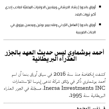
أوراق باندورا | رشاد الحرشاني وملايين الدولارات المخفيّة لصاحب إحدى
أكبر ثروات البلاد
أوراق باندورا | العاهل الأردني وفلاديمير بوتين ومحسن مرزوق في
الجنات الضريبية
أحمد بوشماوي ليس حديث العهد بالجزر
العذراء البريطانية
كشفت إنكفاضة منذ سنة 2016 في سياق أوراق بنما أن اسم
أحمد بوشماوي ذُكر في وثائق شركة تدعى إينرسا للاستثمارات
Inersa Investments INC، مسجّلة في الجزر العذراء
البريطانية سنة 1995.
في نفس الموضوع