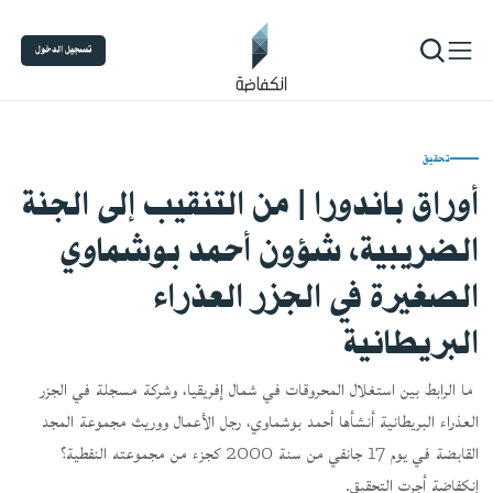
تسجيل الدخول
تحقيق
أوراق باندورا | من التنقيب إلى الجنة
الضريبية، شؤون أحمد بوشماوي
الصغيرة في الجزر العذراء
البريطانية
ما الرابط بين استغلال المحروقات في شمال إفريقيا، وشركة مسجلة في الجزر
العذراء البريطانية أنشأها أحمد بوشماوي، رجل الأعمال ووريث مجموعة المجد
القابضة في يوم 17 جانفي من سنة 2000 كجزء من مجموعته النفطية؟
إنكفاضة أجرت التحقيق.