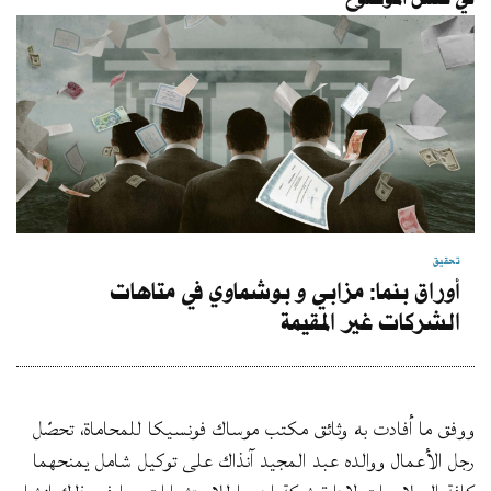
تحقيق
أوراق بنما: مزابي و بوشماوي في متاهات
الشركات غير المقيمة
ووفق ما أفادت به وثائق مكتب موساك فونسيكا للمحاماة، تحصّل
رجل الأعمال ووالده عبد المجيد آنذاك على توكيل شامل يمنحهما
كافة الصلاحيات لإدارة شركة إينرسا للاستثمارات بما في ذلك إنشاء