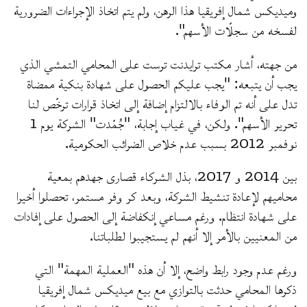
وميديكس شمال إفريقيا هذا الرهن، ولم يتم اتخاذ الإجراءات الضرورية
لفسخه من سجلّات الأسهم".
من جهته، أشار مكتب ترايدنت ترست على المحامي التمشي الذي
يجب أن يتبعه: "يجب عليكم الحصول على شهادة بنكية ممضاة
تدل على أنه تم الوفاء بالالتزام إضافة إلى اتخاذ قرارات ترخّص لنا
تحرير الأسهم". ولكن، في غياب إجابة، "جُمّدت" الشركة يوم 1
نوفمبر 2012 بسبب عدم خلاص الضرائب الحكومية.
بين 2014 و 2017، بذل الشركاء قصارى جهدهم بمعية
محاميهم لإعادة تنشيط الشركة، وبعد كر وفر مستمر، تحصلوا أخيرا
على شهادة انتظام. ورغم مساعي إنكفاضة إلى الحصول على إفادات
من المعنيين بالأمر إلا أنهم لم يستجيبوا لطلباتنا.
ورغم عدم وجود رابط واضح، إلا أن هذه "العملية المهمة" التي
ذكرها المحامي حدثت بالتوازي مع بيع ميديكس شمال إفريقيا