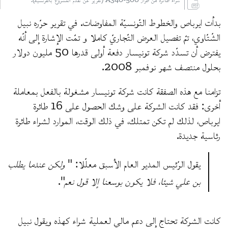
بدأت ايرباص والخطوط التّونسيّة المفاوضات. في تقرير حرّره نبيل
الشّتّاوي، تمّ تفصيل العرض التّجاريّ كاملا و تمّت الإشارة إلى أنّه
يفترض أن تسدّد شركة تونيسار دفعة أولى قدرها 50 مليون دولار
بحلول منتصف شهر نوفمبر 2008.
تزامنا مع هذه الصفقة كانت شركة تونيسار مشغولة بالفعل بمعاملة
أخرى: فقد كانت الشركة على وشك الحصول على 16 طائرة
ايرباص، لذلك لم تكن تمتلك، في ذلك الوقت، الموارد لشراء طائرة
رئاسية جديدة.
يقول الرّئيس المدير العام الأسبق معلّلا: "
ولكن عندما يطلب
بن علي شيئا، فلا يكون بوسعنا إلا قول نعم
".
كانت الشركة تحتاج إلى دعم مالي لعملية شراء كهذه ويقول نبيل