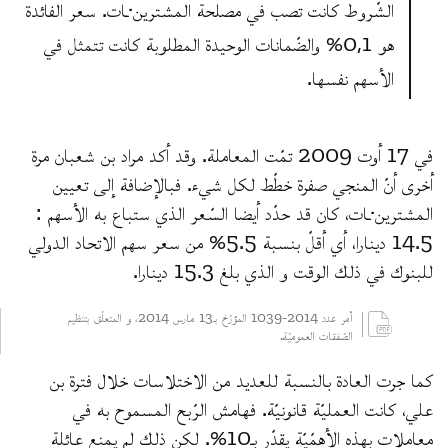
الشّروط كانت تصب في مصلحة المشترين·ـات. سعر الفائدة
هو 0,1% والضّمانات الوحيدة المطلوبة كانت تتمثل في
الأسهم نفسها.
في 17 أوت 2009 تمّت المعاملة. وقد أكد مراد بن شعبان مرة
أخرى أنّ المنجي صفرة خطّط لكل شيء. فبالإضافة إلى تعيين
المشترين·ـات، كان قد حدّد أيضا السّعر الذي ستباع به الأسهم :
14.5 دينارا، أي أقلّ بنسبة 5.5% من سعر سهم الاتحاد الدولي
للبنوك في ذلك الوقت و الذي بلغ 15.3 دينارا.
أمر عدد 2014-1039 المؤرّخ بـ13 مارس 2014، و المتعلّق بتنظيم
الصّفقات العموميّة.
كما جرت العادة بالنسبة للعديد من الاختلاسات خلال فترة بن
علي، كانت العمليّة قانونيّة. فهامش الرّبح المسموح به في
معاملات بهذه الأهمّيّة يقدّر بـ10%. لكن ذلك لم يمنع عائلة