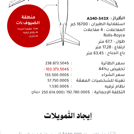
إيجاد التّمويلات
شراء طائرة من طراز A340-500 (تقرير عن تقدّم المشروع بالفرنسية).