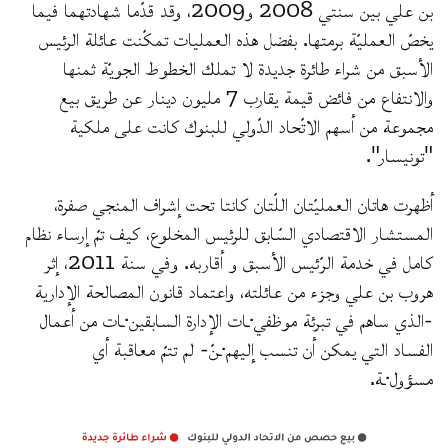
بن علي بين سنتي 2008 و2009، وقد قدّما شهادتهما فيما
يخصّ العمليّة برمتها. بفضل هذه العمليات تمكّنت عائلة الرئيس
الأسبق من شراء طائرة جديدة لا تملك الخطوط الجويّة ثمنها
والانتفاع من فائض قيمة يقارب 7 مليون دينار عن طريق بيع
مجموعة من أسهم الاتّحاد الدّولي للبنوك كانت على ملكية
"تونيسار".
أظهرت هاتان العمليّتان اللّتان كانتا تحت إشراف المنجي صفرة،
المستشار الاقتصادي السّابق للرئيس المخلوع، كيف تمّ إرساء نظام
كامل في خدمة الرّئيس الأسبق و أقاربه. وفي سنة 2011، إثر
هروب بن علي وجزء من عائلته، واعتماد قانون المصالحة الإدارية
-الذي ساهم في تبرئة موظفي·ـات الإدارة السابقين·ـات من أعمال
الفساد التي يمكن أن تنسب إليهم·ـنّ- لم تتمّ معاقبة أي
مسؤول·ـة.