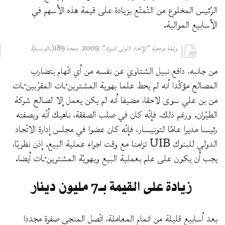
الرّئيس المخلوع من التّمتّع بزيادة على قيمة هذه الأسهم في
الأسابيع الموالية.
وثيقة مرجعيّة "الإتّحاد الدّولي للبنوك"، 2009، صفحة 189(بالفرنسية).
من جانبه، دافع نبيل الشتاوي عن نفسه من أي اتّهام بتضارب
المصالح مؤكّدا أنه لم يحط علما بهوية المشترين·ـات المقرّبين·ـات
من بن علي سوى لاحقا، مضيفا أنه لم يكن يعمل إلا لصالح شركة
الطيّران. ورغم ذلك، فإنّه كان في صلب الصفقة، ناهيك أنّه وبصفته
رئيسا مديرا عامّا لتونيسار، فإنّه كان عضوا في مجلس إدارة الاتّحاد
الدولي للبنوك UIB تزامنا مع وقت اجراء عملية البيع. إذن نظريّا،
يجب أن يكون على علم بعملية البيع وبهويّة المشترين·ـات أيضا.
زيادة على القيمة بـ7 مليون دينار
بعد أسابيع قليلة من اتمام المعاملة، اتّصل المنجي صفرة مجددا