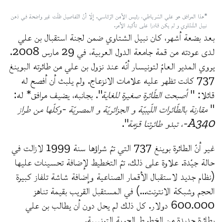
*هذا المرافق هو علي السّرياطي، رئيس الأمن الرّئاسي. إلّا أنّ التّفاصيل ظلّت غير واضحة في ذهن
نبيل الشّتّاوي و لم يكن قادرا على تأكيد الأمر.
بعد بضعة أشهر، كان نبيل الشتاوي ضمن لجنة استقبال بن علي
لدى عودته من قمة جامعة الدول العربية، في 29 مارس 2008.
يروي المدير العامّ لتونيسار أنّه عند نزول بن علي من طائرته البوينغ
737 كانت تظهر عليه علامات الانزعاج. ولم يلبث أن أفصح له
قائلا: "
أصبحت الطّائرة صغيرة للغاية
". بجانبه، يضيف مرافق* له:
"
مقارنة بالطّائرات اللّيبيّة و الجزائريّة و المصريّة -وكلّها من طراز
A340-، تبدو طائرتنا قزمة
".
غير أنّ الطائرة بوينغ 737 التي تمّ شراؤها سنة 1999 لازالت في
حالة جيّدة. علاوة على ذلك، تمّ التخطيط لإضافة تحسينات عليها
(نظام جديد لاستقبال الأقمار الصناعية وإضافة شاشة تلفاز كبيرة
الحجم وشبكة الانترنت…) في المستقبل القريب بقيمة تناهز
600.000 دولار. كل ذلك لم يحل دون أن يطالب بن علي
بطائرة جديدة من الخطوط الجوية التونسية.