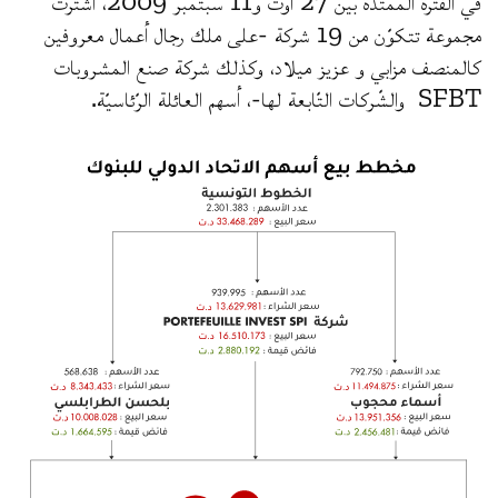
في الفترة الممتدة بين 27 أوت و11 سبتمبر 2009، اشترت
مجموعة تتكوّن من 19 شركة -على ملك رجال أعمال معروفين
كالمنصف مزابي و عزيز ميلاد، وكذلك شركة صنع المشروبات
SFBT والشّركات التّابعة لها-، أسهم العائلة الرّئاسيّة.