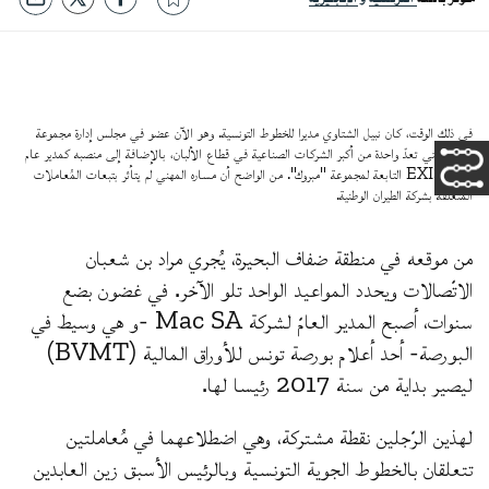
في ذلك الوقت، كان نبيل الشتاوي مديرا للخطوط التونسية. وهو الآن عضو في مجلس إدارة مجموعة
ديليس التي تعدّ واحدة من أكبر الشركات الصناعية في قطاع الألبان، بالإضافة إلى منصبه كمدير عام
لشركة EXIS التابعة لمجموعة "مبروك". من الواضح أن مساره المهني لم يتأثر بتبعات المُعاملات
المتعلّقة بشركة الطيران الوطنية.
من موقعه في منطقة ضفاف البحيرة، يُجري مراد بن شعبان
الاتّصالات ويحدد المواعيد الواحد تلو الآخر. في غضون بضع
سنوات، أصبح المدير العامّ لشركة Mac SA -و هي وسيط في
البورصة- أحد أعلام بورصة تونس للأوراق المالية (BVMT)
ليصير بداية من سنة 2017 رئيسا لها.
لهذين الرّجلين نقطة مشتركة، وهي اضطلاعهما في مُعاملتين
تتعلقان بالخطوط الجوية التونسية وبالرئيس الأسبق زين العابدين