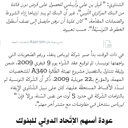
الشتاوي: "
قَبِل بن علي وأرسلني للحصول على قرض دون فائدة
من البنك المركزي اللّيبي
". غير أن البنك لم يبدِ ارتياحا إزاء الشروط
والضمانات المقدّمة. "
كان علينا أن نرهن مايصل إلى نصف أسطول
الخطوط التّونسيّة!
"، حسب تعبيره.
مشروع تهيئة طائرة A340-500 للشّخصيّات المهمّة.
في ذات الوقت، بدأ صبر شركة ايرباص ينفذ. ورغم الصّعوبات التي
واجهتها تونيسار، تمّ توقيع عقد الشّراء يوم 9 فيفري 2009. ضمن
وثيقة تتناول بالتفصيل مشروع تهيئة الطّائرة A340 للشخصيات
المهمة، والمؤرخ بـ22 جويلية 2009، ذُكر أن الشّركة التونسية لم
تسدّد الأقساط المستحقّة عليها. كان على نبيل الشّتّاوي الإيفاء
بالتزامات الشّركة في حدود 5 أوت من نفس السّنة، وإلاّ فإنّ "
ايرباص ستدخل في مفاوضات مع مشتر آخر مهتم
".
عودة أسهم الإتّحاد الدولي للبنوك