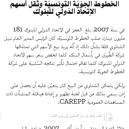
الخطوط الجوّيّة التّونسيّة وثقل أسهم
الإتّحاد الدّولي للبنوك
في سنة 2007، بلغ العجز في الاتحاد الدولي للبنوك 181
مليون دينارا. صلب الخطوط التّونسيّة، كان الرئيس المدير العام نبيل
الشتاوي قلقا بشأن ذلك، إذ أنّه يريد بيع الأسهم التي تمتلكها
شركة الطّيران في رأسمال البنك. كلما انخفض سعر سهم الاتحاد
الدولي للبنوك، كلما تفاقم احتمال تأثير نتائجه السّلبية على شركة
الخطوط الجويّة التونسية.
ولكي يتمكن الشتاوي من البيع كان يتعيّن عليه أن يحصل على
إذن رسمي بذلك من قبل لجنة تطهير و إعادة هيكلة المنشآت ذات
المساهمات العمومية CAREPP.
طلب موجّه من بيل الشّتاوي إلى وزير النّقل.
خلال الفترة الممتدة بين أوت وأكتوبر 2007، ضاعف الرئيس