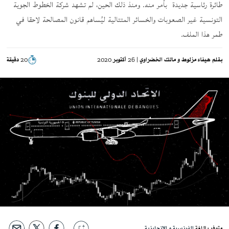
طائرة رئاسية جديدة بأمر منه. ومنذ ذلك الحين، لم تشهد شركة الخطوط الجوية
التونسية غير الصعوبات والخسائر المتتالية ليُساهم قانون المصالحة لاحقا في
طمر هذا الملف.
بقلم
هيفاء مزلوط
مالك الخضراوي
| 26 أكتوبر 2020
20 دقيقة
متوفر باللغة
الفرنسية
الإنجليزية