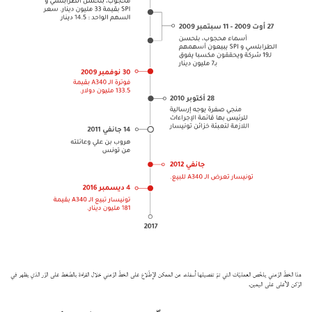
هذا الخطّ الزّمني يلخّص العمليّات التي تمّ تفصيلها أسفله. من الممكن الإطّلاع على الخطّ الزّمني خلال القراءة بالضّغط على الزّر الذي يظهر في
الرّكن الأعلى على اليمين.