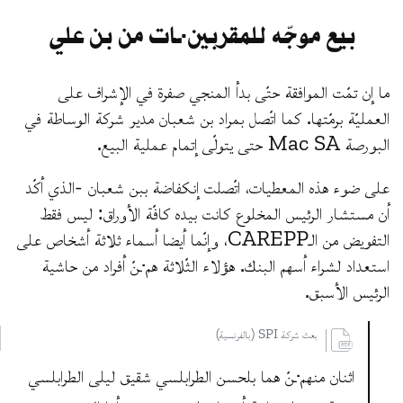
بيع موجّه للمقربين·ـات من بن علي
ما إن تمّت الموافقة حتّى بدأ المنجي صفرة في الإشراف على
العمليّة برمّتها. كما اتّصل بمراد بن شعبان مدير شركة الوساطة في
البورصة Mac SA حتى يتولّى إتمام عملية البيع.
على ضوء هذه المعطيات، اتّصلت إنكفاضة ببن شعبان -الذي أكّد
أن مستشار الرئيس المخلوع كانت بيده كافّة الأوراق: ليس فقط
التفويض من الـCAREPP، وإنّما أيضا أسماء ثلاثة أشخاص على
استعداد لشراء أسهم البنك. هؤلاء الثّلاثة هم·ـنّ أفراد من حاشية
الرئيس الأسبق.
بعث شركة SPI (بالفرنسية)
اثنان منهم·ـنّ هما بلحسن الطرابلسي شقيق ليلى الطرابلسي