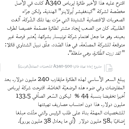
اقترح عليه هذا الأخير طائرة ايرباص A340 كانت في الأصل
مخصّصة لشركة "كينغفيشر أيرلاينز" الهندية. ولكن جرّاء
الصعوبات الاقتصادية الشديدة التي مرّت بها تلك الشّركة، ألغت
الطلبيّة. كان من الصعب إيجاد مشتر لطائرة مصمّمة خصيصا لطرف
بعينه. وهو ما جعل اهتمام شركة تونيسار بشرائها، يُعتبر فرصة غير
متوقعة للشركة المصنّعة. في هذا الصّدد، علّق نبيل الشتاوي قائلا:
"
لقد زرت الطّائرة، وهي مذهلة
".
مشروع إعادة تهيئة طائرة A340-500 للشّخصيّات المهمّة.(بالفرنسيّة)
يبلغ السعر الأساسي لهذه الطائرة مايقارب 240 مليون دولار. بعد
المفاوضات وفي ضوء هذه الوضعيّة الخاصّة، اقترحت شركة ايرباص
أخيرا تخفيضا بنسبة 44 % ليكون السّعر الصاّفي 133.5
مليون دولار. هذا دون احتساب مصاريف تهيئتها
للشخصيات المهمّة بناءً على طلب الرئيس والتي مثّلت مبلغا
إضافيّا بـ58 مليون دولار (أي ما يعادل 38 مليون يورو).