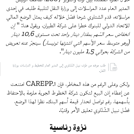
المدير العام عدد المراسلات إلى وزارة النقل لتلبية طلبه. في إحدى
مراسلاته، قدم الشتاوي شرحا فصّل خلاله كيف يمثل الوضع المالي
للاتحاد الدولي للبنوك خطرا على شركة الطيران، ويقول هنا: "
إن
انخفاض سعر السّهم بمقدار دينار واحد تحت مستوى 10,6 دينار
(وهو متوسط سعر الأسهم التي اشترتها تونيسار) سينجرّ عنه تعويض
من الشركة بحوالي 1,5 مليون دينار
".
طلب موجّه من طرف نبيل الشّتّاوي إلى المدير العام للتخطيط و الدراسات بوزارة
النّقل.
ولكن وعلى الرغم من هذه المخاطر، فإن الـCAREPP امتنعت
عن إعطاء إذن البيع لتكون شركة الخطوط الجوية ملزمة بالاحتفاظ
بأسهمها، رغم تواصل انحدار قيمة أسهم البنك. نظرا لهذا الوضع،
فضّل نبيل الشّتّاوي تعليق الأمر وقتيّا.
نزوة رئاسية