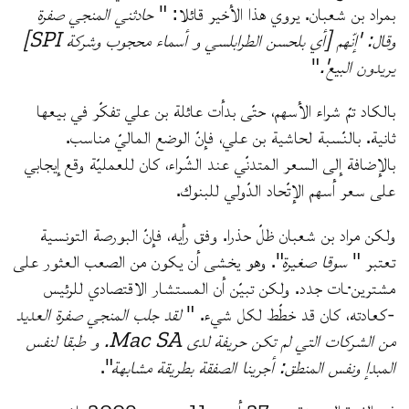
بمراد بن شعبان. يروي هذا الأخير قائلا: "
حادثني المنجي صفرة
وقال: 'إنّهم [أي بلحسن الطرابلسي و أسماء محجوب وشركة SPI]
يريدون البيع'.
"
بالكاد تمّ شراء الأسهم، حتّى بدأت عائلة بن علي تفكّر في بيعها
ثانية. بالنّسبة لحاشية بن علي، فإنّ الوضع الماليّ مناسب.
بالإضافة إلى السعر المتدنّي عند الشّراء، كان للعمليّة وقع إيجابي
على سعر أسهم الإتّحاد الدّولي للبنوك.
ولكن مراد بن شعبان ظلّ حذرا. وفق رأيه، فإنّ البورصة التونسية
تعتبر "
سوقا صغيرة
". وهو يخشى أن يكون من الصعب العثور على
مشترين·ـات جدد. ولكن تبيّن أن المستشار الاقتصادي للرئيس
-كعادته، كان قد خطّط لكل شيء. "
لقد جلب المنجي صفرة العديد
من الشركات التي لم تكن حريفة لدى Mac SA. و طبقا لنفس
المبدإ ونفس المنطق: أجرينا الصفقة بطريقة مشابهة
".