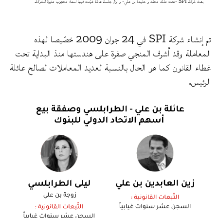
بعث شركة SPI -تحت ملك محمّد و حليمة بن علي- و أوّل جلسة عامّة عُيّنت فيها أسماء محجوب مديرة للشّركة.
تم إنشاء شركة SPI في 24 جوان 2009 خصّيصا لهذه
المعاملة وقد أشرف المنجي صفرة على هندستها منذ البداية تحت
غطاء القانون كما هو الحال بالنسبة لعديد المعاملات لصالح عائلة
الرئيس.