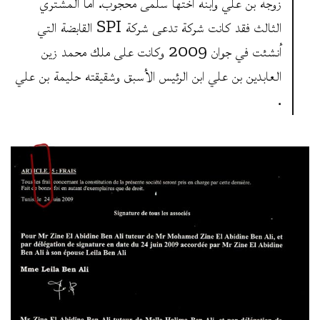
زوجة بن علي وابنة أختها سلمى محجوب. أما المشتري
الثالث فقد كانت شركة تدعى شركة SPI القابضة التي
أنشئت في جوان 2009 وكانت على ملك محمد زين
العابدين بن علي ابن الرئيس الأسبق وشقيقته حليمة بن علي
.