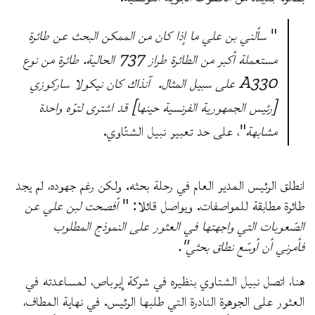
"
سألني بن علي ما إذا كان من الممكن البحث عن طائرة
مستعملة أكبر من الطائرة طراز 737 الحالية. طائرة من نوع
A330 على سبيل المثال. آنذاك كان نيكولا ساركوزي
[رئيس الجمهورية الفرنسية حينها] قد اشترى لتوّه واحدة
مشابهة
"، على حد تعبير نبيل الشتّاوي.
انطلق الرئيس المدير العام في رحلة بحثه. ولكن رغم جهوده، لم يجد
طائرة مطابقة للمواصفات. ويواصل قائلا: "
أفصحت لبن علي عن
الصّعوبات التي واجهتها في العثور على النموذج المطلوب
فأمرني أن أوسّع نطاق بحثي".
هنا، اتصل نبيل الشتاوي بنظيره في شركة إيرباص، لمساعدته في
العثور على الجوهرة النادرة التي طلبها الرئيس. في نهاية المطاف،