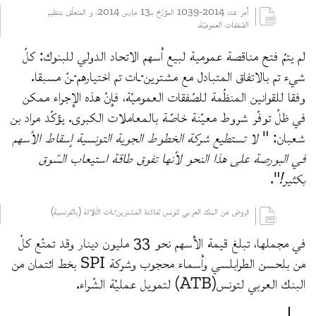
أمر عدد 2014-1039 المؤرّخ بـ13 مارس 2014، و المتعلّق بتنظيم
الصّفقات العموميّة.
لم يتمّ فتح مناقصة عمومية لبيع أسهم الاتحاد الدولي للبنوك: كلّ
شيء تم بالاتفاق المتبادل مع مشترين·ـات تم اختيارهم·ـنّ مسبقا.
وفقا للقوانين المنظّمة للصّفقات العموميّة، فإنّ هذه الإجراء ممكن
في ظلّ توفّر شروط معيّنة خاصّة بالمعاملات الكبرى. يؤكّد مراد بن
شعبان: "
لا تستطيع شركة الخطوط الجوية التونسية إسقاط الأسهم
في البورصة على هذا النحو لأنها تفوق طاقة استيعاب السّوق
بكثير!
".
قروض من البنك العربي لتونس لفائدة المشترين·ـات الثّلاثة (بالفرنسية)
في مجملها، تبلغ قيمة الأسهم نحو 33 مليون دينار وقد تمتّع كلّ
من بلحسن الطرابلسي وأسماء محجوب وشركة SPI بخط ائتمان من
البنك العربي لتونس(ATB) لتمويل عمليّة الشّراء.