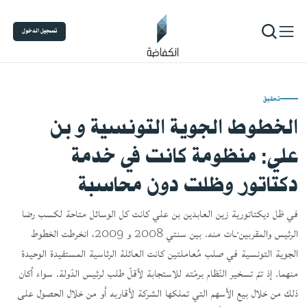
تسجيل الدخول
تحقيق
الخطوط الجوية التونسية و بن
علي: منظومة كانت في خدمة
دكتاتور وظلت دون محاسبة
في ظل ديكتاتورية زين العابدين بن علي كانت كل الوسائل متاحة لكسب رضا
الرئيس والمقربين·ـات منه. بين سنتي 2008 و 2009، انخرطت الخطوط
الجوية التونسية في صلب مُعاملتين كانت العائلة الرئاسية المستفيدة الوحيدة
منهما. إذ تمّ تسخير النّظام برمّته للاستجابة لأقلّ طلب لرئيس الدّولة. سواء أكان
ذلك من خلال بيع الأسهم التي تملكها الشركة لأقاربه أو من خلال الحصول على