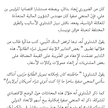
كان من الضروري إيجاد بدائل. وبصفته مستشارا اقتصاديا للرئيس بن
علي، فإنّ المنجي صفرة كان مهندس الشؤون المالية المتعدّدة
للعائلة الرئاسية. ومعه، ناقش نبيل الشتاوي الأساليب والطرق
المختلفة لتعبئة خزائن تونيسار.
يقول الشتاوي أنه، تبعا لرفض البنك اللّيبي، كتب مذكّرة طالب من
خلالها تطبيق "
بعض التدابير اللازمة لتمويل شراء الطائرة
". هذه
التّدابير تضمّنت الإعفاء من الضّريبة على القيمة المضافة على
بعض المشتريات أو إلغاء عمولات وكالات الأسفار.
يقول الشتاوي: "
ماطلبته كان بإمكانه تمويل الطّائرة مرّتين. آنذاك،
سألني المنجي صفرة ساخرا ما إذا كنت أنوي شراء أمريكان أيرلاينز!
"
كما ذكر الشّتاوي أنه خلال هذه المحادثات حول الوضع الاقتصادي
للشركة، ذكر له المنجي صفرة إمكانية بيع أسهم الاتحاد الدولي
للبنوك. فشرح له بدوره أنه حاول منذ سنتين وفشل في ذلك، لكن