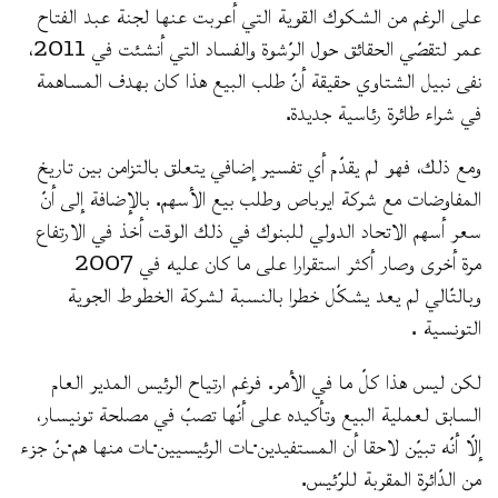
على الرغم من الشكوك القوية التي أعربت عنها لجنة عبد الفتاح
عمر لتقصّي الحقائق حول الرّشوة والفساد التي أنشئت في 2011،
نفى نبيل الشتاوي حقيقة أنّ طلب البيع هذا كان بهدف المساهمة
في شراء طائرة رئاسية جديدة.
ومع ذلك، فهو لم يقدّم أي تفسير إضافي يتعلق بالتزامن بين تاريخ
المفاوضات مع شركة ايرباص وطلب بيع الأسهم. بالإضافة إلى أنّ
سعر أسهم الاتحاد الدولي للبنوك في ذلك الوقت أخذ في الارتفاع
مرة أخرى وصار أكثر استقرارا على ما كان عليه في 2007
وبالتّالي لم يعد يشكّل خطرا بالنسبة لشركة الخطوط الجوية
التونسية .
لكن ليس هذا كلّ ما في الأمر. فرغم ارتياح الرئيس المدير العام
السابق لعملية البيع وتأكيده على أنّها تصبّ في مصلحة تونيسار،
إلّا أنّه تبيّن لاحقا أن المستفيدين·ـات الرئيسيين·ـات منها هم·ـنّ جزء
من الدّائرة المقربة للرّئيس.