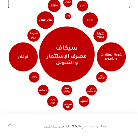
اشترت أسماء محجوب وبلحسن الطرابلسي وشركة SPI الأسهم التّابعة لتونيسار بنحو 33 مليون دينار وتمكّنّ·ـوا من إضافة قيمة على هذه
منصة إعلامية مستقلة في طليعة الابتكار التحريري.
تسجيل الدخول
المعاملة عن طريق إعادة بيعها إلى عدة شركات.