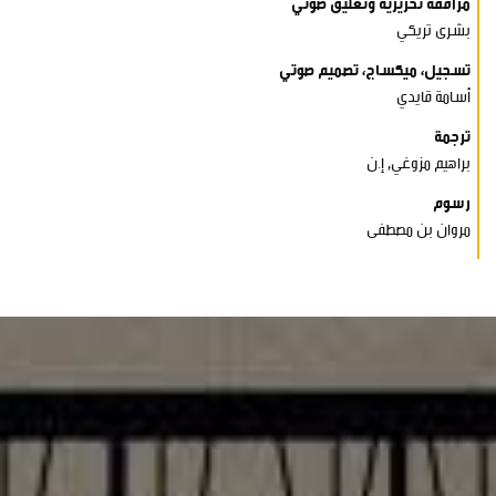
مرافقة تحريرية وتعليق صوتي
بشرى تريكي
تسجيل، ميكساج، تصميم صوتي
أسامة قايدي
ترجمة
براهيم مزوغي, إ.ن
رسوم
مروان بن مصطفى