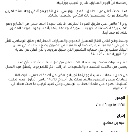
رصاصة في اليوم السابق، شارع الحبيب بورقيبة.
هذا الحدث أعلن عن انطلاق القمع البوليسي الذي انفجر فجأة في وجه المتظاهرين
والمتظاهرات المجتمعين·ـات لتكريم الشهيد الشابّ.
يوم 13 جانفي، على طريق العودة لمنزلها، قابلت سيدة ابنها حلمي في الشارع وهو
ذاهب برفقة أصدقائه نحو باب سويقة. وعدها ابنها بأنه سيعود لموعد الفطور.
لكنه، لم يعد أبدا.
وسط وقع قنابل الغاز المسيل للدموع، والسيارات المحترقة وطلق الرصاص، تلقّى
حلمي في قلبه مباشرة رصاصة أردته قتيلا في غضون بضع ساعات. في نفس
الليلة، خطب بن علي خطابه الشهير الذي سبق هروبه، والذي أعلن عن نهاية
ديكتاتورية دامت 23 سنة.
عشر سنوات مضت، وسيدة لازالت تجهل من قتل ابنها. شأنها شأن عدد لا
يحصى من عائلات الشهداء والشهيدات، لا زالت الأمّ تنتظر يوما يتحقّق فيه العدل.
من خلال شهادات سيدة وجارتها نجيبة وبعض من أصدقاء حلمي، بالإضافة
لإفادات بعض الشهود والشاهدات على أحداث 13 و14 جانفي، تُحاول هذه الحلقة
تسليط الضوء على عتمة الخطاب الرسمي، وحتّى نعيد تركيب ما حدث فعلا في
ذلك اليوم.
المحرر
انكفاضة بودكاست
إخراج
منية بن حمادي