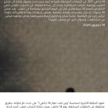
14 جانفي 2011. في الحلقات السّابقة، كثيرا ما أُعيد سرد حدث وصول جنازة إلى شارع
الحبيب بورقيبة. تحولت المظاهرة عندئذ إلى ساحة معركة. في التّابوت، جثمان حلمي
البالغ من العمر 23 سنة والذي قُتل في اليوم السّابق برصاصة في القلب. بعد مضيّ
10 سنوات، لا تزال ملابسات وفاته غامضة. بفضل شهادات والدته وأقربائه، حاولنا
تركيب جزء من الواقعة. قصّة شابّ ودكتاتور ارتبط مصيراهما، وحام حولهما فيض
من الشّائعات، وسؤال أخير: أين وصلت الثّورة؟
14 ديسمبر 2020
تعود الحلقة الأخيرة لسلسة "وين كنت نهار 14 جانفي؟" على حدث تمّ تناوله، بطرق
مختلفة، في الحلقات السابقة. يوم 14 جانفي، عبرت جنازة الشاب حلمي، الذي أردته