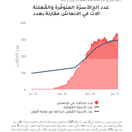
الأسرّة المتوفّرة والمُعلنة
عدد الحالات في الانعاش مقارنة بعدد
400
300
عدد الحالات
200
100
0
Jul '20
Sep '20
Nov '20
Jan '21
عدد الحالات في الانعاش
عدد الأسرّة المتوفّرة
عدد الأسرّة المُعلن إحداثها مع نهاية أكتوبر
صرّح فوزي مهدي، وزير الصحة، في 5 نوفمبر، أن هناك 236 أسرّة إنعاش متوفرة حاليًا. كما أعلن كذلك عن إحداث 30 سريرا
إضافيّا مع منتصف شهر نوفمبر. غير أنّ عدد الحالات التي تستوجب عناية مركّزة أصبحت تفوق هذا العدد المعلن : إلى حدود 8 نوفمبر،
تمّ تسجيل 275 شخصا في الإنعاش. بلغت المستشفيات مستوى التّشبّع أمام ارتفاع عدد الحالات التي تستوجب العناية المركزة، علما