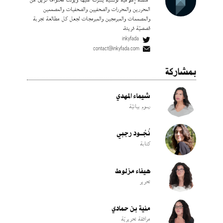
المحررين والمحررات والصحفيين والصحفيات والمصممين
والمصممات والمبرمجين والمبرمجات لجعل كل مطالعة تجربة
قصصيّة فريدة.
inkyfada
contact@inkyfada.com
بمشاركة
شيماء المهدي
رسوم بيانيّة
نُجُــود رجبي
كتابة
هيفاء مزلوط
تحرير
منية بن حمادي
مرافقة تحريريّة