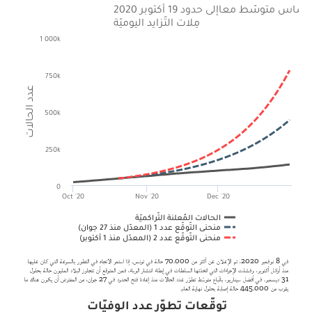
ساس متوسّط معامِلات التّزايد اليوميّة
إلى حدود 19 أكتوبر 2020
1 000k
750k
عدد الحالات
500k
250k
0
Oct '20
Nov '20
Dec '20
الحالات المُعلنة التّراكميّة
منحنى التّوقّع عدد
1 (المعدّل منذ 27 جوان
(
2 (المعدّل منذ 1 أكتوبر
منحنى التّوقّع عدد
(
في 8 نوفمبر 2020، تم الإعلان عن أكثر من 70.000 حالة في تونس. إذا استمر الاتجاه في التطور بالسرعة التي كان عليها
منذ أوائل أكتوبر، وفشلت الإجراءات التي اتخذتها السلطات في إبطاء انتشار الوباء، فمن المتوقع أن تتجاوز البلاد المليون حالة بحلول
31 ديسمبر. في أفضل سيناريو، باتّباع متوسّط تطوّر عدد الحالات منذ إعادة فتح الحدود في 27 جوان، من المفترض أن يكون هناك ما
يقرب من 445.000 حالة إصابة بحلول نهاية العام.
توقّعات تطوّر عدد الوفيّات