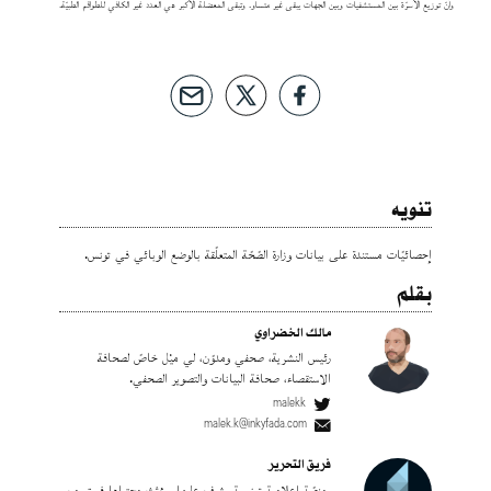
وأنّ توزيع الأسرّة بين المستشفيات وبين الجهات يبقى غير متساو. وتبقى المعضلة الأكبر هي العدد غير الكافي للطّواقم الطّبيّة.
تنويه
إحصائيّات مستندة على بيانات وزارة الصّحّة المتعلّقة بالوضع الوبائي في تونس.
بقلم
مالك الخضراوي
رئيس النشرية، صحفي ومدوّن، لي ميْل خاصّ لصحافة
الاستقصاء، صحافة البيانات والتصوير الصحفي.
malekk
malek.k@inkyfada.com
فريق التحرير
منصّة إعلامية تونسية يشرف عليها ويؤثث محتواها فريق من