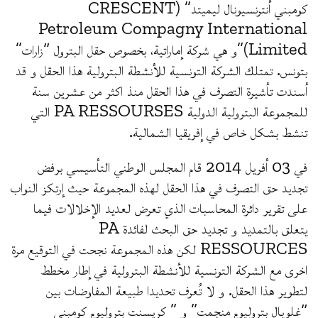
كومبني أنترنسيونال ليميتد” (CRESCENT
Petroleum Compagny International
Limited)”و هي شركة إماراتية، بخصوص حقل البترول “زارات”
بتونس. تمتلك الشركة التونسية للأنشطة البترولية هذا الحقل و قد
أسندت تأشيرة التصرف في هذا الحقل منذ اكثر من عشرين سنة
للمجموعة البترولية الدولية PA RESSOURSES التي
تنشط بشكل خاص في إفريقيا الشمالية.
في 03 أفريل 2014 قام المجلس الوطني التأسيسي برفض
تجديد حق التصرف في هذا الحقل لهذه المجموعة حيث إرتكز النواب
على تقرير دائرة المحاسبات الذي تعرض لعديد الإخلالات فيما
يتعلق بالتمديد و تجديد حق البحث لفائدة PA
RESSOURCES لكن هذه المجموعة نجحت في التوقيع مرة
اخرى مع الشركة التونسية للأنشطة البترولية في إطار مخطط
لتطوير هذا الحقل. و لا تُعرف تحديدا طبيعة المفاوضات بين
“غلوبال بتروليوم منجمت” و ” كريسنت بتروليوم كومبني