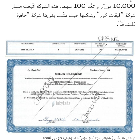
10.000 دولار و تعُد 100 سهما. هذه الشركة اتّبعت مسار
شركة “فيقات كور” وشكلها حيث مثّلت بدورها شركة “جاهزة
للنشاط”.
شهادة في ملكية أسهم (لحاملها) في شركة “شاراك هولدنق” تمّ اصدراها بتاريخ 30 مارس 2006