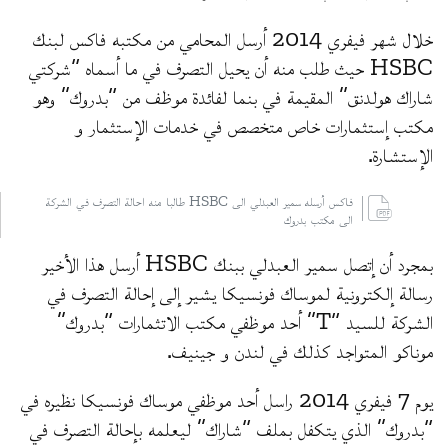
خلال شهر فيفري 2014 أرسل المحامي من مكتبه فاكس لبنك
HSBC حيث طلب منه أن يحيل التصرف في ما أسماه “شركتي
شاراك هولدنق” المقيمة في بنما لفائدة موظف من “بدروك” وهو
مكتب إستثمارات خاص متخصص في خدمات الإستثمار و
الإستشارة.
فاكس أرسله سمير العبدلي الى HSBC طالبا منه احالة التصرف في الشركة
الى مكتب بدروك
بمجرد أن إتصل سمير العبدلي ببنك HSBC أرسل هذا الأخير
رسالة إلكترونية لموساك فونسيكا يشير إلى إحالة التصرف في
الشركة للسيد “T” أحد موظفي مكتب الاتثمارات “بدروك”
موناكو المتواجد كذلك في لندن و جينيف.
يوم 7 فيفري 2014 راسل أحد موظفي موساك فونسيكا نظيره في
“بدروك” الذي يتكفل بملف “شاراك” ليعلمه بإحالة التصرف في