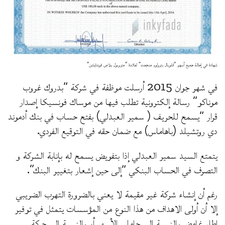
شهادة في إحالة جميع أسهم “قلوبال بترولوم منجمت” لفائدة “متروبول بلاص فوندايشن”
في شهر جوان 2015 أرسلت موظفة في شركة “بدروك غروب
موناكو” رسالة إلكترونية تطلب فيها من موساك فونسيكا إصدار
قرار “يسمح للحريف ( سمير العبدلي) بفتح حساب في بنك أدموند
دي روتشيلد (باهاماس) مع ضمان حقه في التوقيع الفردي.
يتمتع السيد سمير العبدلي إذا بتفويض يسمح له بإنابة الشركة و
التصرف في الحساب البنكي “إلى حين إشعار بتغيير البنك”.
رغم أن إنشاء شركة غير مقيمة لا يعني بالضرورة التهرب الضريبي
إلا أن أولى الاهداف من هذا النوع من المؤسسات يتمثل في توفير
إطار غامض بالنسبة الى حاملي الأسهم أو بالنسبة الى حركة