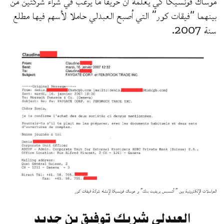
موساك فونسيكا كي يعلمه أن حريفا ما يرغب في شراء شركتين من
بينهما “فيقات كور” التي أصبح العبدلي حاملا لأسهم فيها مطلع
سنة 2007.
المراسلات الإلكترونية بين ” أشسبس بريفيت بنك” و موساك فونسيكا لإنشاء شركة فيقات كور
العبدلي شريك توفيق بن جديد