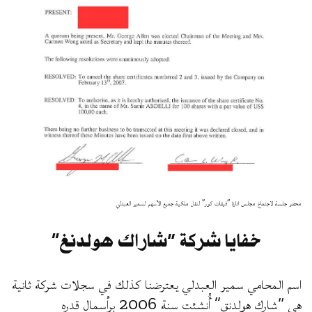
محضر جلسة لاجتماع مجلس ادارة “فيقات كور” لنقل ملكية جميع الأسهم لسمير العبدلي
خفايا شركة “شاراك هولدنغ”
اسم المحامي سمير العبدلي يعترضنا كذلك في سجلات شركة ثانية
هي “شارك هولدنق” أُنشئت سنة 2006 برأسمال قدره