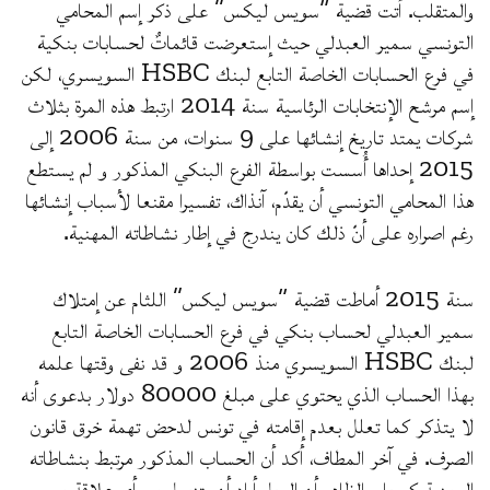
والمتقلب. أتت قضية “سويس ليكس” على ذكر إسم المحامي
التونسي سمير العبدلي حيث إستعرضت قائماتٌ لحسابات بنكية
في فرع الحسابات الخاصة التابع لبنك HSBC السويسري، لكن
إسم مرشح الإنتخابات الرئاسية سنة 2014 ارتبط هذه المرة بثلاث
شركات يمتد تاريخ إنشائها على 9 سنوات، من سنة 2006 إلى
2015 إحداها أُسست بواسطة الفرع البنكي المذكور و لم يستطع
هذا المحامي التونسي أن يقدّم، آنذاك، تفسيرا مقنعا لأسباب إنشائها
رغم اصراره على أنّ ذلك كان يندرج في إطار نشاطاته المهنية.
سنة 2015 أماطت قضية “سويس ليكس” اللثام عن إمتلاك
سمير العبدلي لحساب بنكي في فرع الحسابات الخاصة التابع
لبنك HSBC السويسري منذ 2006 و قد نفى وقتها علمه
بهذا الحساب الذي يحتوي على مبلغ 80000 دولار بدعوى أنه
لا يتذكر كما تعلل بعدم إقامته في تونس لدحض تهمة خرق قانون
الصرف. في آخر المطاف، أكد أن الحساب المذكور مرتبط بنشاطاته
المهنية كمحام. الظاهر أن الرجل أراد أن يتنصل من أي علاقة مع