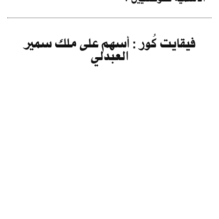
فيقايت كُور : أسهم على ملك سمير
العبدلي