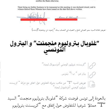
تفويض لفائدة السيد سمير العبدلي لفتح و التصرف في الحساب ببنك ” إدموند دي روتشفيلد”(ل.ت.د)
“غلوبال بتروليوم منجمنت” و البترول
التونسي
“كريسنت بتروليوم كومبني أنترنسيونال ليميتد”
بيان من ” ب أ” رسّورس
تفويض للسيد “T” من مكتب بدروك للتفاوض حول اتفاق مع شركة ” كريسنت
بتروليوم كومبني أنترنشيونل ليميتد”
بالعودة إلى تونس فوضت شركة “غلوبال بتروليوم منجمت” السيد
“T” ممثلا شرعيا للتفاوض حول إتفاق مع “كريسنت بتروليوم