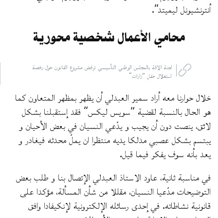
أنترنشيونل ليميتد”.
محامي الأعمال شخصية محورية
لجنة الاقة بالمجلس الوطني التأسيسي ترفض مشروع القانون حول رخصة
استغلال حقل “زارات”
خلال حوارنا معه أراد سمير العبدلي أن يظهر بمظهر المتعاون كما
هو الحال بالنسبة لقضية “سويس ليكس” فقد إستقبلنا بشكل
لائق، ينصت دون أن يجيب و يدّعي النسيان في بعض الأحيان و
يبتسم بشكل عصبي مدلكا يديه منتظرا ان يملّ محدثه فيغادر و
يعد بأنه سوف يفكر فيما قيل.
في مناسبة ثانية، عاود الاستاذ العبدلي الإتصال بنا و طلب بعض
التوضيحات مدّعيا النسيان، مقللا من شأن المسألة، مؤكدا على
قانونية نشاطاته. في إحدى رسائله الإلكترونية لإنكيفادا وافق