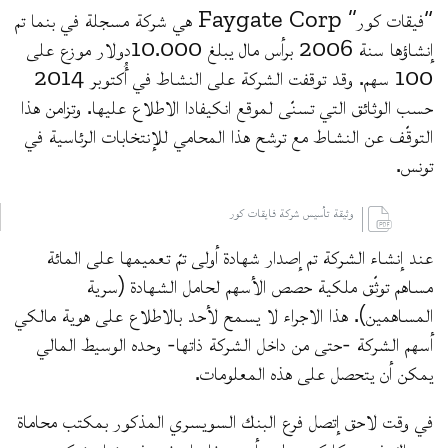
“فيقات كور” Faygate Corp هي شركة مسجلة في بنما تم
إنشاؤها سنة 2006 برأس مال يبلغ 10.000دولار موزع على
100 سهم. وقد توقفت الشركة على النشاط في أُكتوبر 2014
حسب الوثائق التي تسنّى لموقع انكيفادا الاطلاع عليها. وتزامن هذا
التوقّف عن النشاط مع ترشح هذا المحامي للإنتخابات الرئاسية في
تونس.
وثيقة تأسيس شركة فايقات كور
عند إنشاء الشركة تم إصدار شهادة أولى تمّ تعميمها على المائة
مساهم توثّق ملكية حصص الأسهم لحامل الشهادة (سرية
المساهمين). هذا الاجراء لا يسمح لأحد بالاطلاع على هوية مالكي
أسهم الشركة -حتى من داخل الشركة ذاتها- وحده الوسيط المالي
يمكن أن يتحصل على هذه المعلومات.
في وقت لاحق إتصل فرع البنك السويسري المذكور بمكتب محاماة