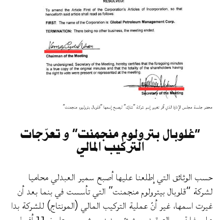
محضر جلسة مجلس الإدارة الذي أقر تغيير إسم شركة “شارك” ليصبح إسمها “قلوبال بتروليوم منجمنت”
“غلوبال بترولوم منجمنت” و تعرّجات
التركيب المالي
حسب الوثائق التي إطلعنا عليها أصبح سمير العبدلي محاميا
لشركة “قلوبال بيترولوم منجمنت” التي تأسست في بنما بعد أن
غيرت اسمها، غير أنّ عملية التركيب المالي (المونتاج) للشركة بدا
على غاية من التعقيد حيث تمّ بعد نحو شهرين، بتاريخ 11 أفريل