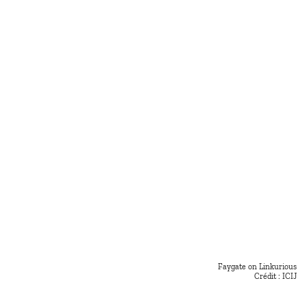
Faygate
on
Linkurious
Crédit : ICIJ