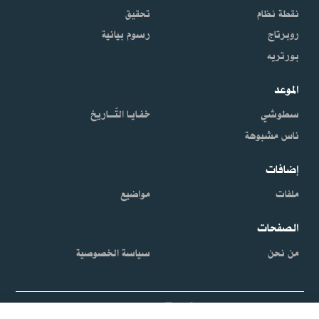
نقطة نظام
تحقيق
روبرتاج
رسوم بيانية
بورتريه
الموعد
سطوشي
خفـايـا التّـــاريخ
ناس مشبوهة
إضافات
ملفات
مواضيع
الصفحات
من نحن
سياسة الخصوصية