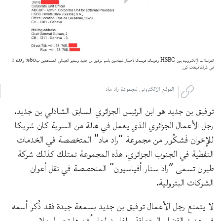
المراسلات الإلكترونية بين HSBC وموساك فونسكا لاصدار شهادتين باسم توفيق بن جديد وسمير العبدلي المساهمين ب60% و40 ٪
في شركة فيغات كور
الموقع الالكتروني لمجموعة راد ماد
توفيق بن جديد هو ابن الرئيس الجزائري السابق الشادلي بن جديد.
رجل الأعمال الجزائري الذي يعمل في هالة من السرية كان شريكا
للإخوان فَشكُور من مجموعة “راد ماد” المتخصصة في الخدمات
النفطية في الجنوب الجزائري. هذه المجموعة تمتلك كذلك شركة
طيران تسمى “راد ستار أفياسيون” المتخصصة في نقل أعوان
الشركات البترولية.
لا يتمتع رجل الأعمال توفيق بن جديد بسمعة جيدة فقد ذُكر أسمه
في عديد القضايا المتعلقة بالفاسد لعل أشهرها تحويل ملايين