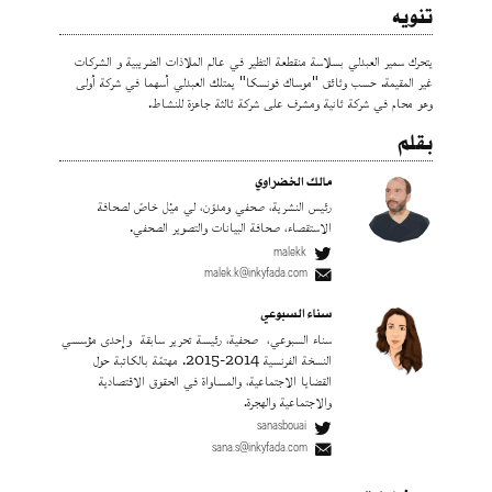
تنويه
يتحرك سمير العبدلي بسلاسة منقطعة التظير في عالم الملاذات الضريبية و الشركات
غير المقيمة. حسب وثائق "موساك فونسكا" يمتلك العبدلي أسهما في شركة أولى
وهو محام في شركة ثانية ومشرف على شركة ثالثة جاهزة للنشاط.
بقلم
مالك الخضراوي
رئيس النشرية، صحفي ومدوّن، لي ميْل خاصّ لصحافة
الاستقصاء، صحافة البيانات والتصوير الصحفي.
malekk
malek.k@inkyfada.com
سناء السبوعي
سناء السبوعي، صحفية، رئيسة تحرير سابقة وإحدى مؤسسي
النسخة الفرنسية 2014-2015. مهتمّة بالكاتبة حول
القضايا الاجتماعية، والمساواة في الحقوق الاقتصادية
والاجتماعية والهجرة.
sanasbouai
sana.s@inkyfada.com