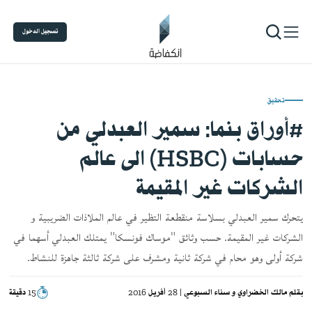
تسجيل الدخول
تحقيق
#أوراق بنما: سمير العبدلي من
حسابات (HSBC) الى عالم
الشركات غير المقيمة
يتحرك سمير العبدلي بسلاسة منقطعة التظير في عالم الملاذات الضريبية و
الشركات غير المقيمة. حسب وثائق "موساك فونسكا" يمتلك العبدلي أسهما في
شركة أولى وهو محام في شركة ثانية ومشرف على شركة ثالثة جاهزة للنشاط.
بقلم
مالك الخضراوي
سناء السبوعي
| 28 أفريل 2016
15 دقيقة