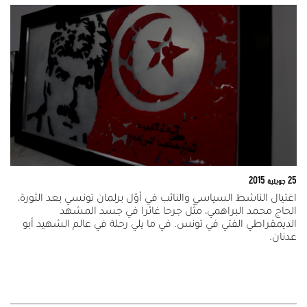
25 جويلية 2015
اغتيال الناشط السياسي والنائب في أوّل برلمان تونسي بعد الثورة،
الحاج محمد البراهمي، مثّل جرحا غائرا في جسد المشهد
الديمقراطي الفتي في تونس. في ما يلي رحلة في عالم الشهيد أبو
عدنان.