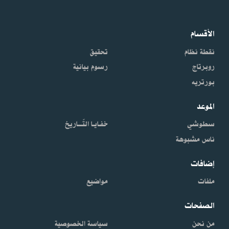
الأقسام
نقطة نظام
تحقيق
روبرتاج
رسوم بيانية
بورتريه
الموعد
سطوشي
خفـايـا التّـــاريخ
ناس مشبوهة
إضافات
ملفات
مواضيع
الصفحات
من نحن
سياسة الخصوصية