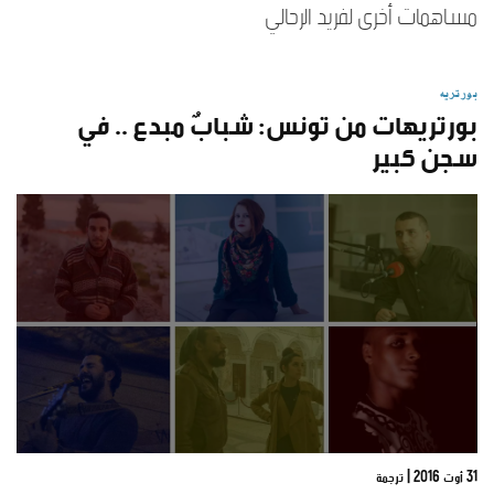
مساهمات أخرى لفريد الرحالي
بورتريه
بورتريهات من تونس: شبابٌ مبدع .. في
سجن كبير
31 أوت 2016
| ترجمة