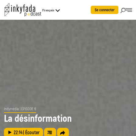
Se connecter
Français
Indymedia
| ÉPISODE 6
La désinformation
22:14
| Écouter