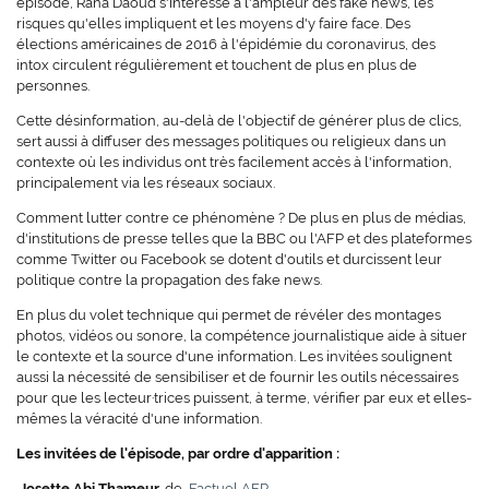
épisode, Rana Daoud s'intéresse à l'ampleur des fake news, les
risques qu'elles impliquent et les moyens d'y faire face. Des
élections américaines de 2016 à l'épidémie du coronavirus, des
intox circulent régulièrement et touchent de plus en plus de
personnes.
Cette désinformation, au-delà de l'objectif de générer plus de clics,
sert aussi à diffuser des messages politiques ou religieux dans un
contexte où les individus ont très facilement accès à l'information,
principalement via les réseaux sociaux.
Comment lutter contre ce phénomène ? De plus en plus de médias,
d'institutions de presse telles que la BBC ou l'AFP et des plateformes
comme Twitter ou Facebook se dotent d'outils et durcissent leur
politique contre la propagation des fake news.
En plus du volet technique qui permet de révéler des montages
photos, vidéos ou sonore, la compétence journalistique aide à situer
le contexte et la source d'une information. Les invitées soulignent
aussi la nécessité de sensibiliser et de fournir les outils nécessaires
pour que les lecteur·trices puissent, à terme, vérifier par eux et elles-
mêmes la véracité d'une information.
Les invitées de l'épisode, par ordre d'apparition :
Josette Abi Thameur,
de
Factuel AFP