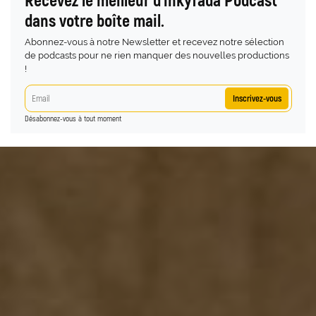
dans votre boîte mail.
Abonnez-vous à notre Newsletter et recevez notre sélection
de podcasts pour ne rien manquer des nouvelles productions
!
Inscrivez-vous
Désabonnez-vous à tout moment