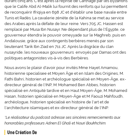
durant cinq ans. C'est après la reprise de Carthage par les Byzantins
que le Calife Abd Al-Malik lui fournit des renforts qui lui permettent
de reconquérir Ifriqiya en 698 JC et d'établir une base navale entre
Tunis et Radès. La cavalerie zénète de la Kahina se met au service
des Arabes après la défaite de leur reine. Vers 705 JC, Hassen est
remplacé par Musa Ibn Nusayr. Ne dépendant plus de l'Égypte, ce
gouverneur étendra le pouvoir omeyyade sur le Maghreb, puis en
Andalousie, grâce aux contingents berbères menés par son
lieutenant Tarik Ibn Ziad en 711 JC. Après la disgrâce du clan
nusayride, les nouveaux gouverneurs envoyés par Damas ont des
politiques antagonistes vis-à-vis des Berbères.
Nous avons le plaisir d'avoir pour invités Mme Hayet Amamou,
historienne specialisee et Moyen Âge et en Islam des Origines, M.
Fathi Bahri, historien et archéologue spécialisé en Moyen-Âge, ex-
directeur général de l'INP, M. Mohamed Ben Abbes, historien
spécialisé en Antiquité tardive et en Haut Moyen-Âge, M. Mohamed
Hasan, historien spécialisé en Moyen-Âge et M. Faouzi Mahfoudh,
archéologue, historien spécialisé en histoire de l'art et de
l'architecture islamiques et ex-directeur général de l'INP.
*Le réalisateur du podcast adresse ses sincères remerciements aux
honorables professeurs Adnen El Ghali et Nouri Boukhchim.
Une Création De