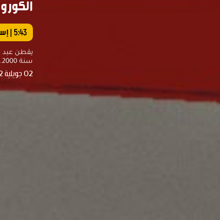
الكورون
5:43
| إس
يقطن عبد ا
سنة 2000. يحدثنا عن مسيرته قبل الكوفيد وخلاله وبعده.
02 جويلية 2022