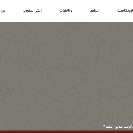
لبودكاست
البرامج
وثائقيات
إنكي ستوريز
من 
الوقت الضايع
| الحلقة 7