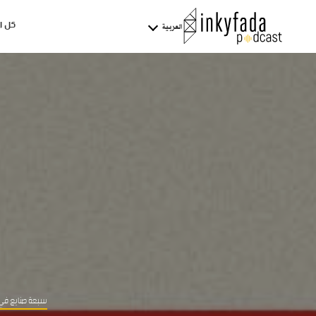
كل ا
العربية
سبعة صنايع في 