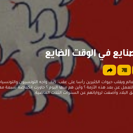
ايع في الوقت الضايع
الم ويقلب حيوات الكثيرين رأسا على عقب. كيف واجه التونسيون والتونسيات
مل عن بعد هذه الأزمة ؟ وأين هم منها اليوم ؟ حاورت إنكفاضة سبعة مه
البلاد وأصغت لرواياتهم عن السنوات الثلاث الماضية.