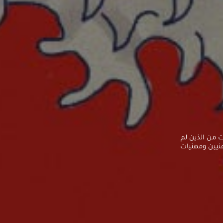
 من الذين لم
نيين ومهنيات