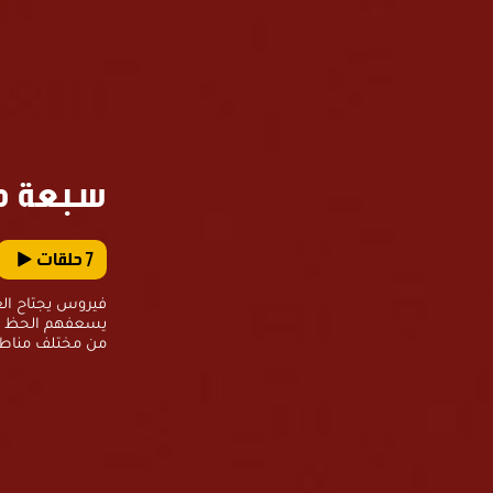
سبعة صن
7
حلقات
فيروس يجتاح الع
يسعفهم الحظ للع
من مختلف مناطق 