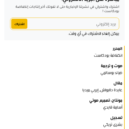
اشترك واشتركي في نشرتنا الإخبارية حتى لا تفوتك آخر إنتاجات إنكفاضة
بودكاست !
اشتراك
يمكن إلغاء الاشتراك في أي وقت.
المحرر
انكفاضة بودكاست
صوت و ترجمة
ضياء بوسالمي
مقال
عايدة دالبواش, إيربي ميديا
مونتاج، تصميم صوتي
أسامة قايدي
تسجيل
بشرى تريكي