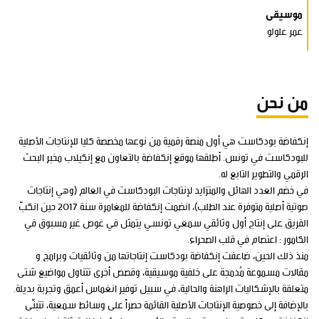
موسيقى
عمر علولو
من نحن
إنكفاضة بودكاست هي أول منصة رقمية من نوعها مخصصة كليا للإنتاجات الأصلية
للبودكاست في تونس. أطلقها موقع إنكفاضة بالتعاون مع إنكيلاب مخبر البحث
الرقمي والتطوير التابع له.
في خضم العدد الهائل والمتزايد لإنتاجات البودكاست في العالم (وهي إنتاجات
صوتية أصلية متوفرة عند الطلب)، انضمت إنكفاضة للمغامرة سنة 2017 حين انكبّ
الفريق على إنتاج أول وثائقي سمعي تونسي يتمثل في غوص غير مسبوق في
الكامور : اعتصام في قلب الصحراء.
منذ ذلك الحين، ضاعفت إنكفاضة بودكاست إنتاجاتها من وثائقيات وبرامج و
مقالات مسموعة مُدمجة على خلفية موسيقية، وقصص أخرى تتناول مواضيع شتى
متعلقة بالإشكاليات الراهنة والحالية، في سبيل توفير انغماس أعمق وتجربة بديلة.
بالإضافة إلى خصوصية الإنتاجات الأصلية القائمة حصراً على وسائط سمعية، تتبنّى