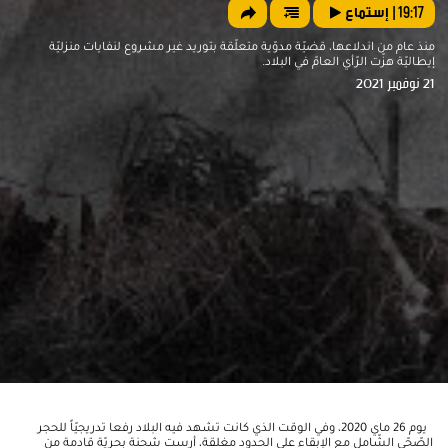
19:17
| إستماع
منذ عام من اندلاعها، قضيّة مدوّية متعلّقة بتوريد غير مشروع لنفايات منزليّة
إيطاليّة هزّت الرّأي العامّ في البلاد.
21 نوفمبر 2021
يوم 26 ماي 2020، وفي الوقت الذي كانت تشهد فيه البلاد رفعا تدريجيّاً للحجر
الصّحّي الشّامل مع الإبقاء على الحدود مغلقة، أرست شحنة بحريّة قادمة من