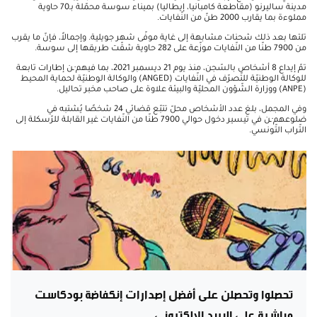
مدينة ساليرنو (مقاطعة كامبانيا، إيطاليا) بميناء سوسة محمّلة بـ70 حاوية
مملوءة بما يقارب 2000 طنّ من النّفايات.
تلتها بعد ذلك شحنات مشابهة إلى غاية موفّى شهر جويلية. وإجمالاً، فإنّ ما يقرب
من 7900 طنّا من النّفايات موزّعة على 282 حاوية شقّت طريقها إلى سوسة.
تمّ إيداع 8 أشخاص بالسّجن، منذ يوم 21 ديسمبر 2021، بما فيهم·ـن إطارات تابعة
للوكالة الوطنيّة للتّصرّف في النّفايات (ANGED) والوكالة الوطنيّة لحماية المحيط
(ANPE) ووزارة الشّؤون المحليّة والبيئة علاوة على صاحب مخبر تحاليل.
وفي المجمل، بلغ عدد الأشخاص محلّ تتبّع قضائي 24 شخصًا يُشتبه في
ضلوعهم·ـن في تيسير دخول حوالي 7900 طنّا من النّفايات غير القابلة للرّسكلة إلى
التّراب التّونسي.
تحصلوا وتحصلن على أفضل إصدارات إنكفاضة بودكاست
مباشرة على البريد الالكتروني.