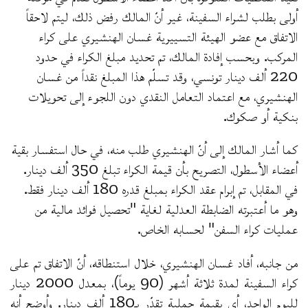
أولى بطلب لشراء السفينة، غير أنّ المالك رفض ذلك، ليتم لاحقاً
الاتفاق مع عضو الهيئة التسييرية غسان الهنشيري على كراء
المركب. وبحسب إفادة المالك، تم تحديد مبلغ الكراء في حدود
220 ألف دينار تونسي، وقد تسلّم هذا المبلغ نقداً من غسان
الهنشيري، مع اعتماد التعامل النقدي دون اللجوء إلى تحويلات
بنكية أو صكوك.
كما أشار المالك إلى أنّ الهنشيري طلب منه، في حال استفسار بقية
أعضاء الأسطول، التصريح بأن قيمة الكراء تبلغ 350 ألف دينار.
في المقابل، تم إبرام عقد الكراء بمبلغ قدره 180 ألف دينار فقط.
وهو ما أعتبرته الضابطة العدلية لغاية "تحصيل فوائد مالية من
عمليات كراء السفن" لحسابه الخاص.
من جانبه، أفاد غسان الهنشيري، خلال استنطاقه، أنّ الاتفاق تم على
كراء السفينة لمدة ثلاثة أشهر (90 يوماً)، بمعدل 2000 دينار
لليوم الواحد، أي بقيمة جملية تقدّر بـ180 ألف دينار. وأوضح أنه