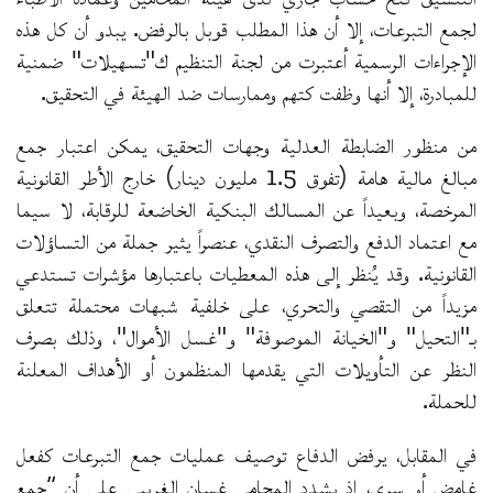
لجمع التبرعات، إلا أن هذا المطلب قوبل بالرفض. يبدو أن كل هذه
الإجراءات الرسمية أعتبرت من لجنة التنظيم ك"تسهيلات" ضمنية
للمبادرة، إلا أنها وظفت كتهم وممارسات ضد الهيئة في التحقيق.
من منظور الضابطة العدلية وجهات التحقيق، يمكن اعتبار جمع
مبالغ مالية هامة (تفوق 1.5 مليون دينار) خارج الأطر القانونية
المرخصة، وبعيداً عن المسالك البنكية الخاضعة للرقابة، لا سيما
مع اعتماد الدفع والتصرف النقدي، عنصراً يثير جملة من التساؤلات
القانونية. وقد يُنظر إلى هذه المعطيات باعتبارها مؤشرات تستدعي
مزيداً من التقصي والتحري، على خلفية شبهات محتملة تتعلق
بـ"التحيل" و"الخيانة الموصوفة" و"غسل الأموال"، وذلك بصرف
النظر عن التأويلات التي يقدمها المنظمون أو الأهداف المعلنة
للحملة.
في المقابل، يرفض الدفاع توصيف عمليات جمع التبرعات كفعل
غامض أو سري، إذ يشدد المحامي غسان الغريبي على أن “جمع