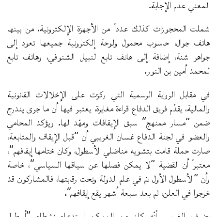
المعني عدم الإجابة.
شملت المحجوزات كذلك عدداً من الأجهزة الإلكترونية، من بينها
هاتف جوال، حاسوب محمول ولوحة إلكترونية جميعها تعود إلى
جواهر شنة، إضافة إلى هاتف تابع لنبيل الشنوفي، وهاتف تابع
لمحمد أمين بن النور.
في مقابل الرواية الرسمية التي ركزت على الإخلالات القانونية
والمالية، يقدّم فريق الدفاع قراءة مغايرة، يعتبر فيها أن ما جرى يندرج
ضمن “مسار ممنهج” سبق الإيقافات ومهّد لها. ويؤكد المحامي
والعضو في لجنة الدفاع غسان الغريبي أن “قبل الإيقاف والمتابعة،
صارت حملة قامت بتشويه مناضلي الأسطول، وكان ختامها إيقافهم”،
معتبراً أن القضية “لا يمكن فصلها عن سياقها السياسي”، خاصة
وأن “الأسطول الأول تمّ في علم الدولة وتحت رقابتها، فالمشاركون قد
خرجوا في العلن، ثم بعد سبعة أشهر يقع إيقافهم”.
يضيف الغريبي أنّه كان من الممكن استدعاء نشطاء “أسطول