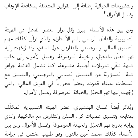
والتشريعات الجبائية، إضافة إلى القوانين المتعلقة بمكافحة الإرهاب
وغسل الأموال."
ومن بين هذه الأسماء، يبرز وائل نوار العضو الفاعل في الهيئة
التسييرية والناطق الرسمي باسم الأسطول، والذي تولّى كذلك مهام
التنسيق المالي واللوجستي والتفاوض حول السفن، وقد وُجّهت إليه
تهم تتعلّق بالتحيّل، والخيانة الموصوفة، وغسل الأموال، إلى جانب
شبهة تلقّي تمويلات أجنبية مشبوهة. كما تشمل القائمة جواهر
شنة، المسؤولة عن التنسيق الميداني واللوجستي، والتنسيق مع
السلطات بميناء قمرت، وعضواً محورياً في الفريق المالي، والتي
وُجّهت إليها تهم التحيّل والخيانة الموصوفة وغسل الأموال.
ويُذكر أيضاً غسان الهنشيري، عضو الهيئة التسييرية المكلّف
بمتابعة وتنسيق عمليات كراء السفن والتفاوض مع مالكيها، والذي
يواجه بدوره تهم التحيّل والخيانة الموصوفة وغسل الأموال. ومن بين
الأسماء كذلك محمد أمين بالنور، وهو طبيب مختص في جراحة