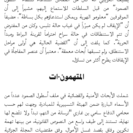
الصمود” من قبل السلطات للاستماع إليهم، مشيراً إلى أن
الموقوفين “معلومو الهوية ويمكن استدعاؤهم بكل بساطة”، مضيفاً
أن “الإيقاف لم يكن مبرّراً في غياب حالة تلبس، وكان من المفترض
أن تتم الاستنطاقات في حالة سراح احتراماً لقرينة البراءة ومبدأ
الحرية”. كما يلفت إلى أن “القضية الحالية هي أولى مراحل
الاستنطاق، ولم تسبقها أبحاث معمقة”، معتبراً أن عنصر المفاجأة في
الإيقافات يطرح أكثر من تساؤل.
المتهمون·ات
شملت الأبحاث الأمنية والقضائية في ملف أسطول الصمود عدداً من
الأسماء البارزة ضمن الهيئة التسييرية للمبادرة، وجهت لهم حسب
محامي الدفاع سامي بن غازي "ترسانة من التهم، تبدأ ولا تتّضح لها
نهاية، تستند إلى طيف واسع من النصوص القانونية، من بينها تهمة
تكوين وفاق بقصد غسل الأموال، وفق مقتضيات المجلة الجزائية