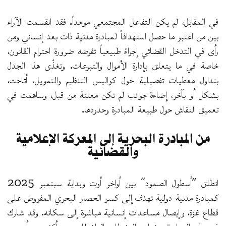
في المقابل، لم يكن التفاعل المجتمعي موحداً. فقد انقسمت الآراء
بين من اعتبر ما حصل استهدافاً لمبادرة مدنية ذات بعد إنساني ومن
رأى في التدخل القضائي إجراءً طبيعياً تفرضه ضرورة احترام القانون،
خاصة في ما يتعلق بإدارة الأموال والتبرعات. وتغذّى هذا الجدل
بتداول معطيات تفصيلية حول كواليس التنظيم والتمويل، أتاحت،
بشكل أو بآخر، إضاءة جوانب لم تكن معلنة من قبل، وساهمت في
تعميق النقاش حول طبيعة المبادرة وحدودها.
من المبادرة البحرية إلى المعركة الإعلامية
والقضائية
انطلق “أسطول الصمود” بين أواخر أوت وبداية سبتمبر 2025
كمبادرة مدنية دولية تهدف إلى كسر الحصار البحري المفروض على
قطاع غزة، وإيصال مساعدات إنسانية مباشرة إلى سكانه. وقد شارك
في هذه المبادرة عشرات النشطاء والناشطات من أكثر من أربعين