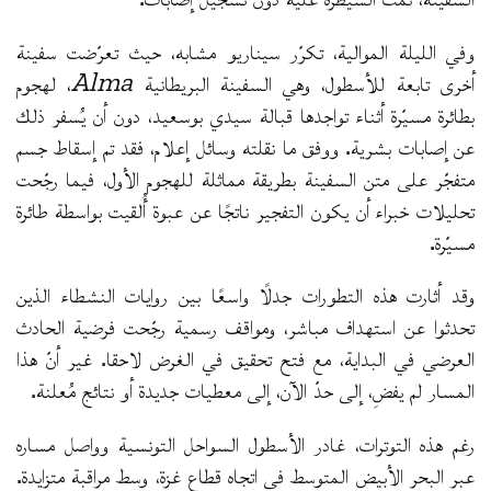
وفي الليلة الموالية، تكرّر سيناريو مشابه، حيث تعرّضت سفينة
أخرى تابعة للأسطول، وهي السفينة البريطانية
Alma
، لهجوم
بطائرة مسيّرة أثناء تواجدها قبالة سيدي بوسعيد، دون أن يُسفر ذلك
عن إصابات بشرية. ووفق ما نقلته وسائل إعلام، فقد تم إسقاط جسم
متفجّر على متن السفينة بطريقة مماثلة للهجوم الأول، فيما رجّحت
تحليلات خبراء أن يكون التفجير ناتجًا عن عبوة أُلقيت بواسطة طائرة
مسيّرة.
وقد أثارت هذه التطورات جدلًا واسعًا بين روايات النشطاء الذين
تحدثوا عن استهداف مباشر، ومواقف رسمية رجّحت فرضية الحادث
العرضي في البداية، مع فتح تحقيق في الغرض لاحقا. غير أنّ هذا
المسار لم يفضِ، إلى حدّ الآن، إلى معطيات جديدة أو نتائج مُعلنة.
رغم هذه التوترات، غادر الأسطول السواحل التونسية وواصل مساره
عبر البحر الأبيض المتوسط في اتجاه قطاع غزة، وسط مراقبة متزايدة.