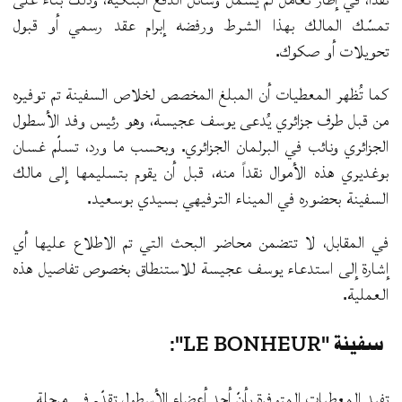
تمسّك المالك بهذا الشرط ورفضه إبرام عقد رسمي أو قبول
تحويلات أو صكوك.
كما تُظهر المعطيات أن المبلغ المخصص لخلاص السفينة تم توفيره
من قبل طرف جزائري يُدعى يوسف عجيسة، وهو رئيس وفد الأسطول
الجزائري ونائب في البرلمان الجزائري. وبحسب ما ورد، تسلّم غسان
بوغديري هذه الأموال نقداً منه، قبل أن يقوم بتسليمها إلى مالك
السفينة بحضوره في الميناء الترفيهي بسيدي بوسعيد.
في المقابل، لا تتضمن محاضر البحث التي تم الاطلاع عليها أي
إشارة إلى استدعاء يوسف عجيسة للاستنطاق بخصوص تفاصيل هذه
العملية.
سفينة "LE BONHEUR":
تفيد المعطيات المتوفرة بأنّ أحد أعضاء الأسطول تقدّم في مرحلة