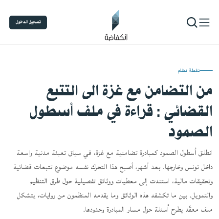
تسجيل الدخول
نقطة نظام
من التضامن مع غزة الى التتبع
القضائي : قراءة في ملف أسطول
الصمود
انطلق أسطول الصمود كمبادرة تضامنية مع غزة، في سياق تعبئة مدنية واسعة
داخل تونس وخارجها. بعد أشهر، أصبح هذا التحرك نفسه موضوع تتبعات قضائية
وتحقيقات مالية، استندت إلى معطيات ووثائق تفصيلية حول طرق التنظيم
والتمويل. بين ما تكشفه هذه الوثائق وما يقدمه المنظمون من روايات، يتشكل
ملف معقّد يطرح أسئلة حول مسار المبادرة وحدودها.