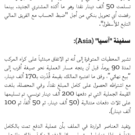
تسلمت 50 ألف دينار نقدا وهو ما أكده المشتري الجديد. بينما
رفضت أي تحويل بنكي من أجل "ضبط الحساب مع الفريق المالي
التابع للأسطول".
سفينة "آسيا" (Asia):
تشير المعطيات المتوفرة إلى أنه تم الاتفاق مبدئياً على كراء المركب
لمدة 90 يوماً، قبل أن يتجه مسار العملية نحو صيغة أقرب إلى
“بيع نهائي”، وفق ما اعتبره المالك، بقيمة قُدّرت بـ170 ألف دينار،
مع اشتراطه الحصول على كامل المبلغ نقداً. وفي المحصلة، بلغت
القيمة الجملية التي تم دفعها 200 ألف دينار تونسي، تم تسليمها
على ثلاث دفعات متتالية (50 ألف دينار، ثم 50 ألفاً، ثم 100
ألف دينار).
وتفيد العناصر الواردة في الملف بأن عملية الدفع تمت بالكامل
نقداً، في إطار تعامل لم يشمل وسائل الدفع البنكية، وذلك بناءً على