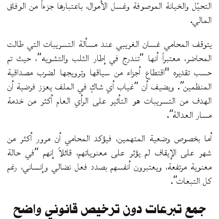
التحيّل والخيانة الموصوفة وغسل الأموال، باعتبارها جزءاً من الوفاق
المالي.
يتوقف المحامي غسان الغريبي عند مسألة التسريبات التي طالت
المحاضر، معتبراً أنها “تندرج في إطار الثلب والتشويه”، حيث تم
حسب تقديره "اقتطاع أجزاء من سياقها وترويجها لضرب مصداقية
المنظمين”. ويضيف أن “غياب أي شاكٍ في الملف يعزز فرضية أن
الهدف من التسريبات هو التأثير على الرأي العام أكثر من خدمة
مسار العدالة”.
أما بخصوص وضعية المتهمين، فيؤكد المحامي أن مرور أكثر من
شهر على الإيقاف لم يؤثر على معنوياتهم، قائلاً إنهم “في حالة
معنوية مرتفعة، ويعتبرون أنفسهم بصدد فعل نضالي وإنساني، رغم
كل التبعات”.
جمع تبرعات دون ترخيص قانوني واضح