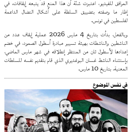
المرافق للفيديو، اعتبرت شنّة أن هذا المنع قد يتبعه إيقافات، في
إطار ما وصفته بتضييق السلطة على أشكال النضال الداعمة
لفلسطين في تونس.
وبالفعل، بدأت بتاريخ 4 مارس 2026 عملية إيقاف عدد من
الناشطين والناشطات بهيئة تسيير مبادرة أسطول الصمود، في خضم
إعدادها لأسطول ثان من المنتظر إنطلاقه في شهر مارس الماضي،
بإستثناء الناشط غسان البوغديري الذي قام بتقديم نفسه للسلطات
المعنية، بتاريخ 10 مارس.
في نفس الموضوع