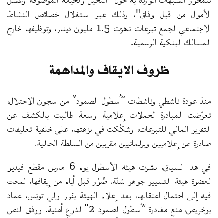
الأموال من قبل وفاق"، وذلك عبر استغلال خصائص النشاط
الاجتماعي لجمع تبرعات ناهزت 1.5 مليون دينار، وتوظيفها خارج
المسالك البنكية الرسمية.
ظروف الايقاف والمداهمة
منذ عودة ناشطي وناشطات “أسطول الصمود” من سجون الاحتلال،
تعرّضت المبادرة لحملات إعلامية واسعة طالبت بالكشف عن
التقرير المالي للتبرعات، وشكّكت في نزاهتها، على خلفية تعليقات
صادرة عن إعلاميين وبرلمانيين مقربين من السلطة الحالية.
في هذا السياق، نشرت هيئة الأسطول يوم 6 مارس مقطع فيديو
لعضوة هيئة التسيير جواهر شنّة، صُوّر قبل أيام من إيقافها، لمحت
فيه إلى احتمال اعتقالها، بعد إعلام الهيئة بقرار والي تونس، عماد
بوخريص، منع مغادرة “أسطول الصمود 2” لدواعٍ أمنية. ووفق النص