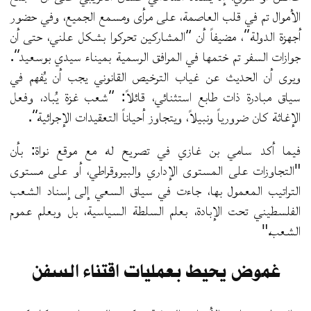
الأموال تم في قلب العاصمة، على مرأى ومسمع الجميع، وفي حضور
أجهزة الدولة”، مضيفاً أن “المشاركين تحركوا بشكل علني، حتى أن
جوازات السفر تم ختمها في المرافق الرسمية بميناء سيدي بوسعيد”.
ويرى أن الحديث عن غياب الترخيص القانوني يجب أن يُفهم في
سياق مبادرة ذات طابع استثنائي، قائلاً: “شعب غزة يُباد، وفعل
الإغاثة كان ضرورياً ونبيلاً، ويتجاوز أحياناً التعقيدات الإجرائية”.
فيما أكد سامي بن غازي في تصريح له مع موقع نواة: بأن
"التجاوزات على المستوى الإداري والبيروقراطي، أو على مستوى
التراتيب المعمول بها، جاءت في سياق السعي إلى إسناد الشعب
الفلسطيني تحت الإبادة، بعلم السلطة السياسية، بل وبعلم عموم
الشعب."
غموض يحيط بعمليات اقتناء السفن