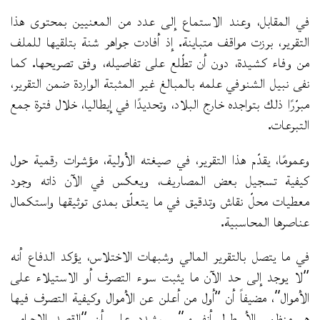
في المقابل، وعند الاستماع إلى عدد من المعنيين بمحتوى هذا
التقرير، برزت مواقف متباينة. إذ أفادت جواهر شنة بتلقيها للملف
من وفاء كشيدة، دون أن تطّلع على تفاصيله، وفق تصريحها. كما
نفى نبيل الشنوفي علمه بالمبالغ غير المثبتة الواردة ضمن التقرير،
مبرّرًا ذلك بتواجده خارج البلاد، وتحديدًا في إيطاليا، خلال فترة جمع
التبرعات.
وعمومًا، يقدّم هذا التقرير، في صيغته الأولية، مؤشرات رقمية حول
كيفية تسجيل بعض المصاريف، ويعكس في الآن ذاته وجود
معطيات محلّ نقاش وتدقيق في ما يتعلّق بمدى توثيقها واستكمال
عناصرها المحاسبية.
في ما يتصل بالتقرير المالي وشبهات الاختلاس، يؤكد الدفاع أنه
“لا يوجد إلى حد الآن ما يثبت سوء التصرف أو الاستيلاء على
الأموال”، مضيفاً أن “أول من أعلن عن الأموال وكيفية التصرف فيها
هم منظمو الأسطول أنفسهم”. ويشدد على أن “القصد الإجرامي