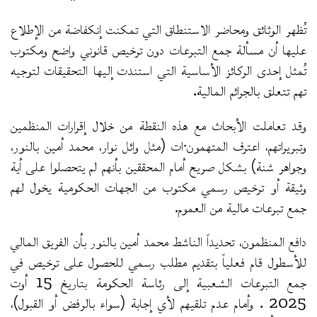
تُظهر الوثائق ومحاضر الاستنطاق التي تمكنت إنكفاضة من الإطلاع
عليها أن مسألة جمع التبرعات دون ترخيص قانوني واضح ومكتوب
تُمثل إحدى الركائز الأساسية التي استندت إليها التحقيقات لتوجيه
تهم تتعلق بالجرائم المالية.
وقد تعاملت الأبحاث مع هذه النقطة من خلال إقرارات المنظمين
وتبريراتهم، اعترف المتهمون·ات (مثل وائل نوار، محمد أمين بالنور،
وجواهر شنة) بشكل صريح أمام المحققين بأنهم لم يتحصلوا على أية
وثيقة أو ترخيص رسمي مكتوب من الجهات الحكومية يخول لهم
جمع تبرعات مالية من العموم.
دافع المنظمون، تحديداً الناشط محمد أمين بالنور بأن الفريق المالي
للأسطول قام فعلياً بتقديم مطلب رسمي للحصول على ترخيص في
جمع التبرعات الشعبية إلى رئاسة الحكومة بتاريخ 15 أوت
2025 . وأمام عدم تلقيهم لأي إجابة (سواء بالرفض أو القبول)،