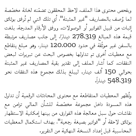
وبفحص محتوى هذا الملف، لاحظ المحققون تضمّنه لخانة مخصّصة
لما وُصف بالمصاريف "غير المثبتة"، أي تلك التي لم تُرفق بوثائق
إثبات من قبيل الفواتير أو الوصولات. ووفق الأرقام المدرجة، بلغت
قيمة هذه المبالغ 278.319 دينارًا، إلى جانب مصاريف مرتبطة
بالسفن غير موثّقة في حدود 120.000 دينار، وهو مبلغ يتقاطع
مع معطيات أخرى تم تداولها بخصوص البحث عن تبريرات لبعض
النفقات. كما أشار الملف إلى تقدير بقية المصاريف غير المثبتة
بحوالي 150 ألف دينار. ليبلغ بذلك مجموع هذه النفقات نحو
548.319 ديناراً.
وتُظهر المعطيات المتقاطعة مع محتوى المحادثات الرقمية أن تداول
هذه المسودة داخل مجموعة مخصّصة للشأن المالي تزامن مع
نقاشات حول سبل معالجة هذه الفوارق، من بينها إمكانية الاستظهار
بوثائق لاحقة أو "فواتير بصيغة رجعية"، بهدف استكمال المعطيات
المحاسبية قبل إعداد النسخة النهائية من التقرير.