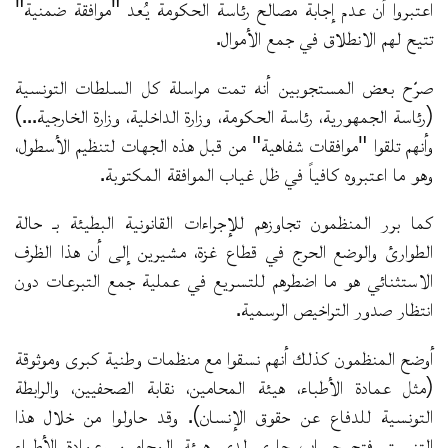
اعتبروا أن عدم إجابة مصالح رئاسة الحكومة يُعد "موافقة ضمنية"
تتيح لهم الانطلاق في جمع الأموال.
صرّح بعض المستجوبين أنه تمت مراسلة كل السلطات التونسية
(رئاسة الجمهورية، رئاسة الحكومة، وزارة الداخلية، وزارة الخارجية...)
وأنهم تلقوا "موافقات شفاهية" من قبل هذه الجهات لتنظيم الأسطول،
وهو ما اعتبروه كافياً في ظل غياب الموافقة المكتوبة.
كما برر المنظمون تجاوزهم للإجراءات القانونية البطيئة بـ حالة
الطوارئ والوضع الحرج في قطاع غزة، مشيرين إلى أن هذا الظرف
الاستثنائي هو ما اضطرهم للتسريع في عملية جمع التبرعات دون
انتظار صدور التراخيص الرسمية.
أوضح المنظمون كذلك أنهم نسقوا مع منظمات وطنية كبرى وموثوقة
(مثل عمادة الأطباء، هيئة المحامين، نقابة الصحفيين، والرابطة
التونسية للدفاع عن حقوق الإنسان). وقد حاولوا من خلال هذا
التنسيق فتح حساب جاري لدى هيئة المحامين وعمادة الأطباء