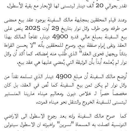
تقدر بحوالي 20 ألف دينار ليتسنى لها الإبحار مع بقية الأسطول.
وعند قيام المحققين بمجابهة مالك السفينة بوجود عقد بيع ممضى
من طرفه ومن طرف وائل نوار بتاريخ 29 أوت 2025 ينص على
بيع السفينة بمبلغ مالي قدره 4900 دينار. تفاجأ المالك بهذا
العقد ونفى إبرام صفقة بيع. وصرح للمحققين بأنه "لا يحسن القراءة
بتاتاً ويجهل فحوى العقد" الذي طُلب منه إمضائه. كما أكد أن وائل
نوار لم يُعلمه أبداً بأن الوثيقة التي يُمضي عليها هي عقد بيع.
أوضح مالك السفينة أن مبلغ 4900 دينار الذي تسلمه نقداً من
وائل نوار لم يكن ثمن بيع السفينة كما نُص في العقد، بل كان
مخصصاً حصراً لـ خلاص ديون ومعاليم ميناء مارينا المنستير
ليتسنى للسفينة الخروج والتنقل نحو ميناء قمرت.
كما صرح مالك السفينة وانه بعد رجوع الاسطول الى الاراضي
التونسية اتصلت به المسماة "نسرين" واخبرته ان الاسطول سيتولى