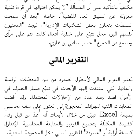
مكتفياً بالتأكيد على أن المسألة “لا يمكن اختزالها في قراءة تقنية
معزولة عن السياق العام للقضية”. خاصة "بعد أن سمحت
السلطات بتجاوز بعض الشكليات الإدارية"، ليجد "المعنيون
أنفسهم اليوم محل تتبّع على خلفية أفعال كانت تتم على مرأى
ومسمع من الجميع." حسب سامي بن غازي.
التقرير المالي
يُعتبر التقرير المالي لأسطول الصمود من بين المعطيات الرقمية
والمادية التي استندت إليها الأبحاث في تتبّع مسار التصرف في
الأموال قصد رصد عدد من الإخلالات المحتملة. وقد أفضت
المعاينات الفنية للهواتف المحجوزة إلى العثور على ملف محاسبي
بصيغة Excel، تبيّن من خلال الأبحاث أنه أُعدّ من قبل وفاء
كشيدة، المكلّفة بتجميع الفواتير والمتابعة المحاسبية، ليُتداول
كنسخة أولية أو "مسودة" للتقرير المالي داخل المجموعة المعنية.