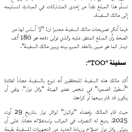
تسلّم هذا المبلغ نقداً من إحدى المشاركات في المبادرة، لتسليمه
إلى مالك السفينة.
فيما أنكر تصريحات مالك السفينة معتبرا ان: "لا أساس لها من
الصحة وأن المبلغ المتفق عليه والذي تولى دفعه هو 180 ألف
دينار كما هو مبين بالعقد المبرم بينه وبين مالك السفينة".
سفينة "TOO":
أكد مالك هذه السفينة للمحققين أنه تبرع بالسفينة مجاناً لفائدة
"أسطول الصمود" في شخص عضو الهيئة "وائل نوار"، ونفى أن
يكون قد قام ببيعها أو كراءها.
حيث قام المالك بإمضاء "توكيل" لوائل نوار بتاريخ 29 أوت
2025، يتيح له التصرف في المركب واستغلاله مجاناً، على أن
يتولى وائل نوار إصلاح وزيادة العديد من التجهيزات للسفينة بقيمة