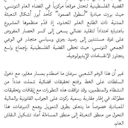
القضية الفلسطينية لتحتل موقعاً مركزياً في الفضاء العام التونسي،
حيث برزت مبادرة “أسطول الصمود” كأحد أبرز أشكال التعبئة
المدنية ذات الطابع العابر للحدود. إذ قدّم منظموها المشروع
باعتباره امتداداً لتقليد نضالي يسعى إلى كسر الحصار المفروض
على غزة، مستندين إلى رصيد رمزي وسياسي متجذر في الوعي
الجمعي التونسي، حيث تحظى القضية الفلسطينية بإجماع واسع
يتجاوز الانقسامات الإيديولوجية.
غير أن هذا الزخم الشعبي سرعان ما اصطدم بمسار مغاير، مع دخول
السلطات على الخط وفتح تحقيقات قضائية شملت عدداً من
النشطاء والمنظمين. وقد ترافقت هذه التطورات مع إيقافات وتحقيقات
مطوّلة، في إطار مقاربة رسمية ركزت على الجوانب القانونية والمالية
للمبادرة، خصوصاً ما يتعلق بطرق التمويل وجمع التبرعات. هذا
التحول من منطق التعبئة إلى منطق المساءلة أعاد تشكيل النقاش
العام.