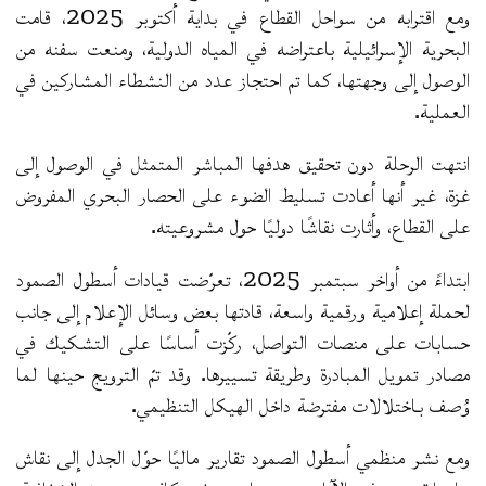
ومع اقترابه من سواحل القطاع في بداية أكتوبر 2025، قامت
البحرية الإسرائيلية باعتراضه في المياه الدولية، ومنعت سفنه من
الوصول إلى وجهتها، كما تم احتجاز عدد من النشطاء المشاركين في
العملية.
انتهت الرحلة دون تحقيق هدفها المباشر المتمثل في الوصول إلى
غزة، غير أنها أعادت تسليط الضوء على الحصار البحري المفروض
على القطاع، وأثارت نقاشًا دوليًا حول مشروعيته.
ابتداءً من أواخر سبتمبر 2025، تعرّضت قيادات أسطول الصمود
لحملة إعلامية ورقمية واسعة، قادتها بعض وسائل الإعلام إلى جانب
حسابات على منصات التواصل، ركّزت أساسًا على التشكيك في
مصادر تمويل المبادرة وطريقة تسييرها. وقد تمّ الترويج حينها لما
وُصف بـاختلالات مفترضة داخل الهيكل التنظيمي.
ومع نشر منظمي أسطول الصمود تقارير ماليًا حوّل الجدل إلى نقاش