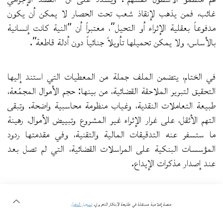
غائب، فمن يذهب لإنقاذ شعب تحت الحصار لا يمكن أن يكون
مدفوعاً بعقلية الإثراء أو التحيل”، معتبراً أن “النية كانت إنسانية
بالأساس، ولا يمكن تحميلها تأويلاً جنائياً دون أدلة قاطعة”.
في الختام، يتضمن الملف جملة من المعطيات التي استند إليها
التحقيق لتبرير الملاحقة القضائية، من بينها: حجم الأموال المجمّعة،
طبيعة التعاملات النقدية، وغياب منظومة محاسبية واضحة. وتبقى
التهم الأثقل، على غرار الإثراء غير المشروع وتبييض الأموال، رهينة
ما ستسفر عنه التدقيقات المالية والتقنية، وفي مقدمتها ردود
المؤسسات البنكية على المراسلات القضائية، التي لم تصل بعد
عند إصدار مذكرات الإيداع.
كما لا يمكن فصل هذا المسار القضائي عن سياقه العام، إذ جاء
تحريك الملف في أعقاب أحداث سيدي بوسعيد، حيث تم منع أعضاء
منصة إعلامية مستقلة في طليعة الابتكار التحريري.
تسجيل الدخول
الأسطول من الولوج إلى الميناء، وفي ظل دعوات متجددة لتنظيم