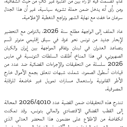
عام، انقسمت فيه الآراء بين من اعتبره غير كافٍ من حيث الشفافية،
ومن رأى أنه يدخل ضمن حملة تشويه سياسية. غير أن هذا الجدل
سرعان ما خفت مع نهاية الشهر وتراجع التغطية الإعلامية.
عاد الملف إلى الواجهة مطلع سنة 2026، بالتزامن مع التحضير
لإبحار جديد من تونس نحو غزة، في سياق إقليمي متوتر اتّسم
بتصاعد العدوان في لبنان وتفاقم المواجهة بين إيران والكيان
الصهيوني. في هذا المناخ، أطلقت السلطات التونسية في مارس
2026 سلسلة من التحقيقات والإجراءات القضائية ضد عدد من
قيادات أسطول الصمود، شملت شبهات تتعلق بجمع الأموال خارج
الأطر القانونية واستعمال مسارات تمويل غير خاضعة للرقابة
المصرفية.
تندرج هذه التحقيقات ضمن القضية عدد 2026/4010 المحالة
إلى القطب القضائي الاقتصادي والمالي بتونس. وقد تمكنت
انكفاضة من الاطلاع على مضمون هذا المحضر العدلي الذي
تتمحور الشبهات الواردة به حول "التحيل والخيانة الموصوفة وغسل