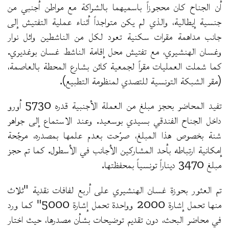
أن الجناح كان محجوزاً باسميهما بالشراكة مع مواطن أجنبي من
جنسية إيطالية، والذي لم يكن متواجداً أثناء عملية التفتيش إلى
جانب مداهمة مقرات سكنية تعود لكل من الناشطين وائل نوار
وغسان الهنشيري، مع تفتيش محل إقامة الناشط غسان بوغديري.
كما شملت العمليات مقراً لجمعية كائن بشارع المحطة بالعاصمة،
(مقر الشبكة التونسية للتصدي لمنظومة التطبيع).
تفيد المحاضر بحجز مبلغ من العملة الأجنبية قدره 5730 أورو
داخل الجناح الفندقي بسيدي بوسعيد. وعند الاستماع إلى جواهر
شنة بخصوص هذا المبلغ، صرّحت بعدم علمها بمصدره، مرجّحة
إمكانية ارتباطه بأحد المشاركين الأجانب في الأسطول. كما تم حجز
مبلغ 3470 ديناراً تونسياً بمحفظتها.
تم العثور بحوزة غسان الهنشيري على أربع لفافات نقدية "ثلاث
منها تحمل إشارة 2000 وواحدة تحمل إشارة 5000" كما ورد
في محاضر البحث، دون تقديم توضيحات بشأن مصدرها، حيث اختار