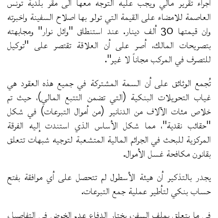
اجراء تقرير مالي ويجب عليه التوجه معها الى مقر بلدية تونس
العاصمة للامضاء على القيمة التي تولو بها اصلاح السفينة واخبرته
وان قيمتها 30 ألف دينار. عند استنطاق "وائل نوار" ومجابهته
بتصريحات المالك، أصر على أن العلاقة تقتصر على "توكيل
للتصرف في المركب مجاناً لا غير".
تُجمع الوثائق على أن السمة المشتركة في جميع هذه العقود هي
غياب التحويلات البنكية (التي تضمن التتبع المالي)، حيث تم
خلاص مئات الآلاف من الدنانير (من أموال التبرعات) في شكل
"حقائب نقدية"، مما شكل الأساس الذي استندت إليه الفرقة
المركزية للبحث في الجرائم المالية المتشعبة لتوجيه شبهات تتعلق
بقانون مكافحة غسل الأموال.
يجدر بالتذكير أن هيئة الأسطول لم تتحصل على أي موافقة بفتح
حساب بنكي لتأطير عملية جمع التبرعات.
في ما يتعلق بملف السفن، يختار الدفاع عدم الخوض في التفاصيل،