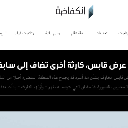
رتاجات
تحقيقات
نقطة نظام
رسوم بيانية
وثائقيات الواب
إي
عرض قابس، كارثة أخرى تضاف إلى سابقا
رض قابس مخاوف بشأن مد أسود قد يجتاح هذه المنطقة المتضررة أصلا من التلو
لمحليين بالضرورة، فالمشاق التي تترصد عملهم - وأوّلها التلوث - بدأت من