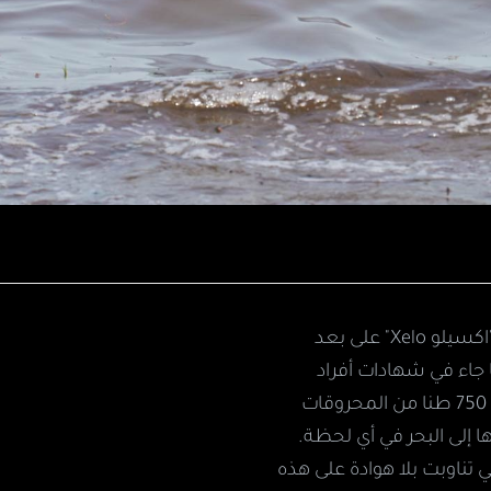
يوم 16 أفريل 2022. غرقت ناقلة نفطية تدعى "اكسيلو Xelo" على بعد
اء في شهادات أفراد
طاقمها الذين تم انقاذهم، اعتُقد أن كمية تبلغ 750 طنا من المحروقات
إلى البحر في أي لحظة.
تي تناوبت بلا هوادة على هذه