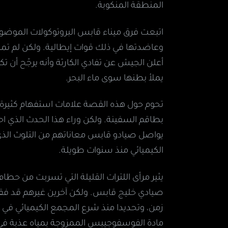
المنطقة المنكوبة.
اتبعت فرق ميناء قابس البروتوكولات الموضو
وعاضدتها في ذلك قوات إيطالية. ولكن لم 
أعلن الجيش عن تفادي الكارثة وأنه يرجّح أن تك
يملأ بطنها سوى ماء البحر.
تحوم حول هذه القصة علامات استفهام كثيرة. 
بطاقم السفينة. ولكن وراء هذا الحدث الذي احتك
يواصل صيادو قابس معاناتهم من التلوث الذ
الكيميائي منذ سنوات طويلة.
يثير مرأى اللترات القليلة التي تسربت من حطا
صيادي خليج قابس. ولكن آخرين غيرهم قد فقدوا
زمن، وتحديدا منذ شرع المجمع الكيميائي في إل
مادة الفوسفوجيبس الممزوجة بمياه عذبة في ا