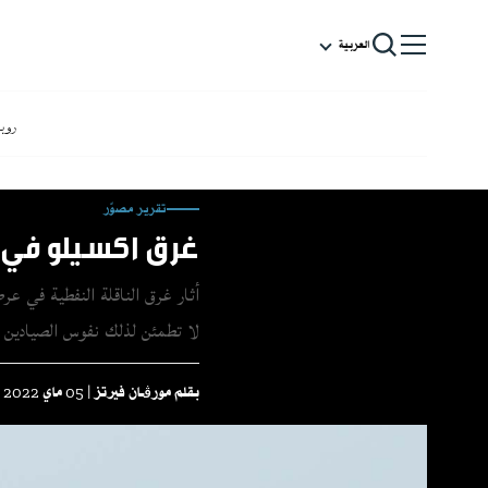
العربية
روب
تقرير مصوّر
غرق اكسيلو في 
أثار غرق الناقلة النفطية في ع
لا تطمئن لذلك نفوس الصيادين ا
بقلم
مورڤـان فيرتز
| 05 ماي 2022