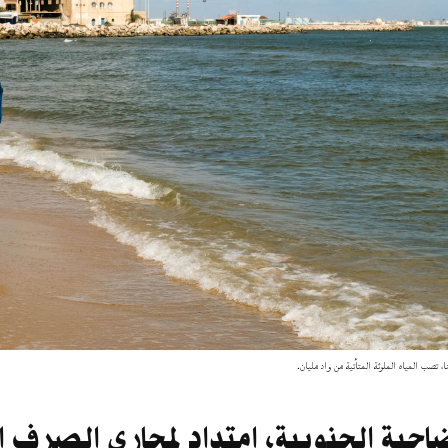
تصب المياه الملوثة المتأتية من واد مليان.
احية الجنوبية، امتداد لمجاري الصرف