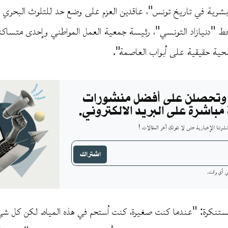
رية في تاريخ تونس"، عاقدين العزم على وضع حد للتلوث البحري ا
خط "دنيازاد التونسي"، رئيسة جمعية العمل المواطني وإحدى متساكنات
صحية حقيقية على أبواب العاصمة".
وتحصلن على أفضل منشورات
مباشرة على البريد الالكتروني.
رتنا الإخبارية حتى لا تفوتك آخر المقالات !
اشتراك
في أي وقت.
ستنكرة: "عندما كنت صغيرة، كنت أستحم في هذه المياه. لكن كل شي