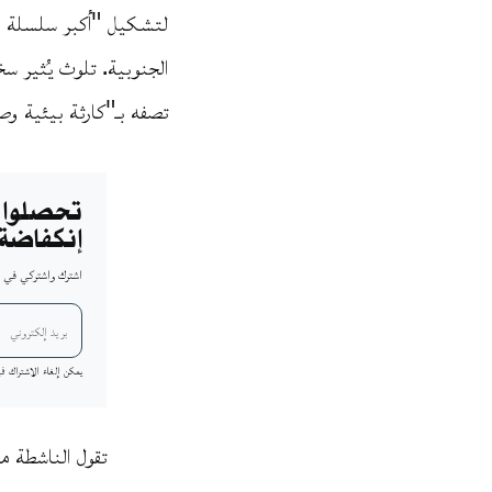
لتشكيل "أكبر سلسلة بش
الجنوبية. تلوث يُثير س
تصفه بـ"كارثة بيئية و
تحصلوا 
إنكفاضة 
اشترك واشتركي في نش
يمكن إلغاء الاشتراك 
تقول الناشطة م