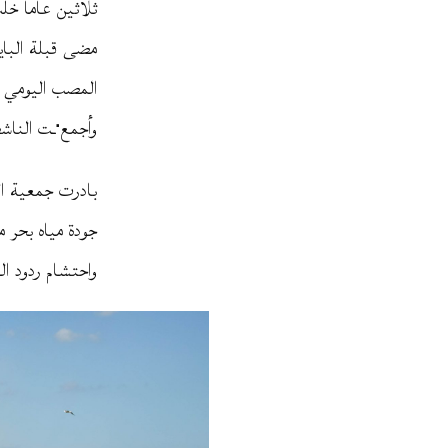
ثلاثين عاما خلت
مضى قبلة الباي
المصب اليومي ل
وأجمع·ـت الناشطون 
جودة مياه بحر 
واحتشام ردود ال