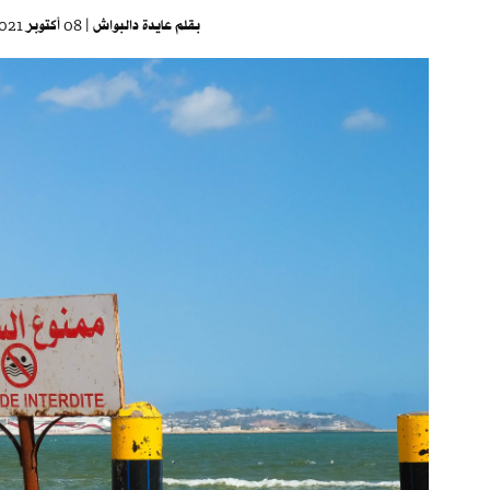
بقلم
عايدة دالبواش
| 08 أكتوبر 2021