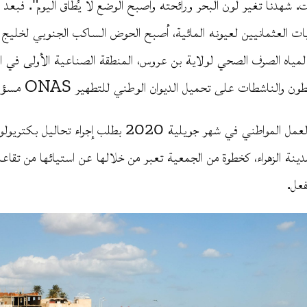
. شهدنا تغير لون البحر ورائحته وأصبح الوضع لا يُطاق اليوم". فبعد 
ات العثمانيين لعيونه المائية، أصبح الحوض الساكب الجنوبي لخليج 
مياه الصرف الصحي لولاية بن عروس، المنطقة الصناعية الأولى في ال
والناشطات على تحميل الديوان الوطني للتطهير ONAS مسؤوليّة ذلك.
بادرت جمعية العمل المواطني في شهر جويلية 2020 بطلب إجراء ت
مدينة الزهراء، كخطوة من الجمعية تعبر من خلالها عن استيائها من تق
فعل.