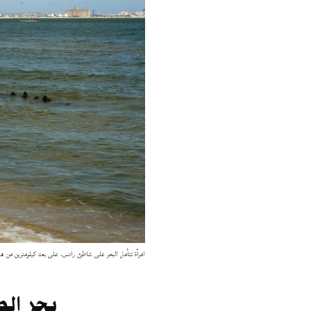
امرأة تتأمل البحر على شاطئ رادس. على بعد كيلومترين من هنا، 
بحر الض