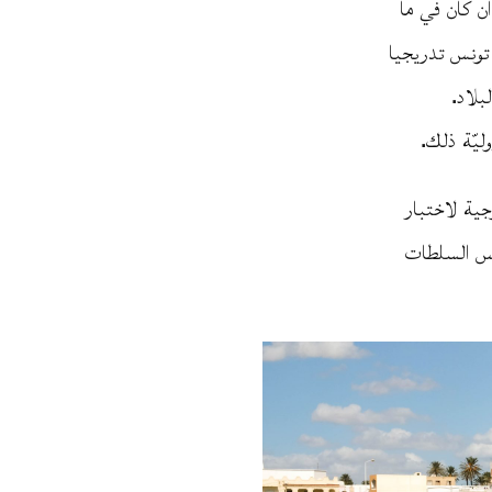
أن كان في ما
تونس تدريجيا
بلاد.
حاليل بكتريولوجية لاختبار
اعس السلطات