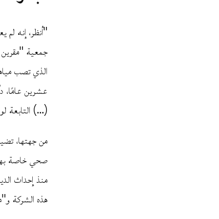
"أنظر، إنه لم 
جمعية "مقرين ل
الذي تصب مياهه
عشرين عامًا، د
(...) التابعة ل
من جهتها، تضيف
صحي خاصة بها. 
منذ إحداث الدي
هذه الشركة و"من