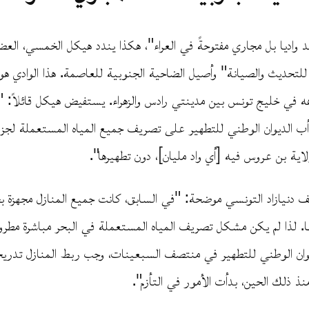
يعد واديا بل مجاري مفتوحةً في العراء"، هكذا يندد هيكل الخمسي، الع
لتحديث والصيانة" وأصيل الضاحية الجنوبية للعاصمة. هذا الوادي هو 
 في خليج تونس بين مدينتي رادس والزهراء. يستفيض هيكل قائلاً: "
أب الديوان الوطني للتطهير على تصريف جميع المياه المستعملة لجز
ولاية بن عروس فيه [أي واد مليان]، دون تطهيرها".
 دنيازاد التونسي موضحة: "في السابق، كانت جميع المنازل مجهزة ب
لذا لم يكن مشكل تصريف المياه المستعملة في البحر مباشرة مطروحا
وان الوطني للتطهير في منتصف السبعينات، وجب ربط المنازل تدريج
ذ ذلك الحين، بدأت الأمور في التأزم".