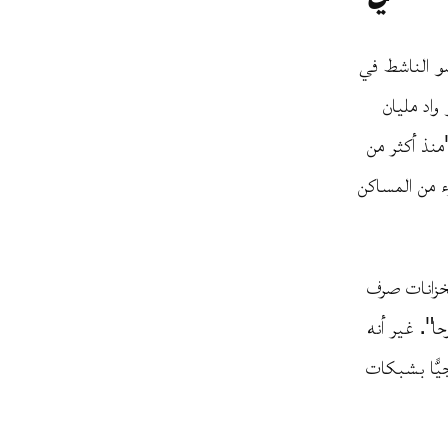
ضو الناشط في
واد مليان
منذ أكثر من
ء من المساكن
خزانات صرف
". غير أنه
يًّا بشبكات