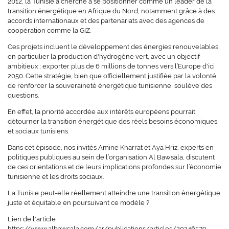
2012, la Tunisie a cherché à se positionner comme un leader de la
transition énergétique en Afrique du Nord, notamment grâce à des
accords internationaux et des partenariats avec des agences de
coopération comme la GIZ.
Ces projets incluent le développement des énergies renouvelables,
en particulier la production d'hydrogène vert, avec un objectif
ambitieux : exporter plus de 6 millions de tonnes vers l’Europe d'ici
2050. Cette stratégie, bien que officiellement justifiée par la volonté
de renforcer la souveraineté énergétique tunisienne, soulève des
questions.
En effet, la priorité accordée aux intérêts européens pourrait
détourner la transition énergétique des réels besoins économiques
et sociaux tunisiens.
Dans cet épisode, nos invités Amine Kharrat et Aya Hriz, experts en
politiques publiques au sein de l’organisation Al Bawsala, discutent
de ces orientations et de leurs implications profondes sur l’économie
tunisienne et les droits sociaux.
La Tunisie peut-elle réellement atteindre une transition énergétique
juste et équitable en poursuivant ce modèle ?
Lien de l'article :
https://www.albawsala.com/ar/publications/articles/20246579