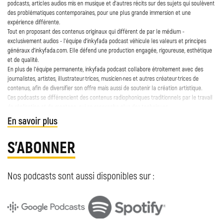
podcasts, articles audios mis en musique et d’autres récits sur des sujets qui soulèvent
des problématiques contemporaines, pour une plus grande immersion et une
expérience différente.
Tout en proposant des contenus originaux qui diffèrent de par le médium -
exclusivement audios - l’équipe d’inkyfada podcast véhicule les valeurs et principes
généraux d’inkyfada.com. Elle défend une production engagée, rigoureuse, esthétique
et de qualité.
En plus de l’équipe permanente, inkyfada podcast collabore étroitement avec des
journalistes, artistes, illustrateur·trices, musicien·nes et autres créateur·trices de
contenus, afin de diversifier son offre mais aussi de soutenir la création artistique.
Ces podcasts se différencient des contenus radiophoniques traditionnels par le travail
de réalisation et de montage, qui se rapproche plus des techniques
cinématographiques, en plus d’être destinés au web, téléchargeables et accessibles à
En savoir plus
la demande.
Les créations d’inkyfada podcast ont aussi l’originalité de proposer le sous-titrage en
S'ABONNER
français, arabe et anglais de ses contenus audios, qui sont majoritairement en tunisien
ou dans la langue privilégiée par les intervenant·es.
Nos podcasts sont aussi disponibles sur :