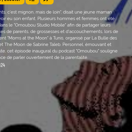
nts, c'est mignon, mais de loin", disait une jeune maman
voir eu son enfant. Plusieurs hommes et femmes ont été
 dans le "Omoubou Studio Mobile" afin de partager leurs
es de parents, de grossesses et d'accouchements, lors de
nt "Moms at the Moon" à Tunis, organisé par La Bulle des
t The Moon de Sabrine Taleb. Personnel, émouvant et
riste, cet épisode inaugural du podcast "Omoubou" souligne
nce de parler ouvertement de la parentalité.
024