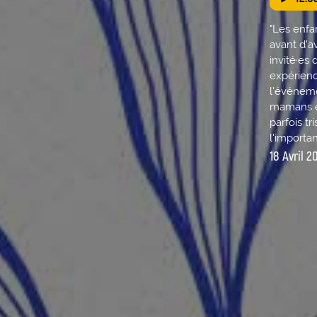
"Les enfa
avant d'a
invité·es
expérienc
l'événeme
mamans e
parfois t
l'importa
18 Avril 2