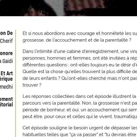
ion De
Et si nous abordions avec courage et honnêteté les su
Cherif
grossesse, de l'accouchement et de la parentalité ?
Dans l'intimité d'une cabine d'enregistrement, une vin
Sonore
personnes, hommes et femmes, ont été invitées à ré
 Gaidi
différentes questions : ont-elles toujours eu le désir d'
Quelle est la chose qu'elles trouvent la plus difficile de
 Et Art
rique
de leurs enfants ? Qu'ont-elles cherché mais n'ont pas
trouver ?
Smedhi
Les réponses collectées dans cet épisode illustrent la
ement
parcours vers la parentalité. Non, la grossesse n'est p
itorial
période de bonheur, et oui, un accouchement qui semb
peut être, pour ceux et celles qui le vivent, traumatiqu
Cet épisode souligne le besoin urgent de dépasser le
habituelles telles que "ça va passer" et "tu devrais êtr