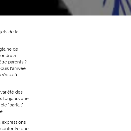
jets de la
gtaine de
pondre à
être parents ?
puis l'arrivée
 réussi à
 variété des
as toujours une
le "parfait"
e.
s expressions
e content·e que