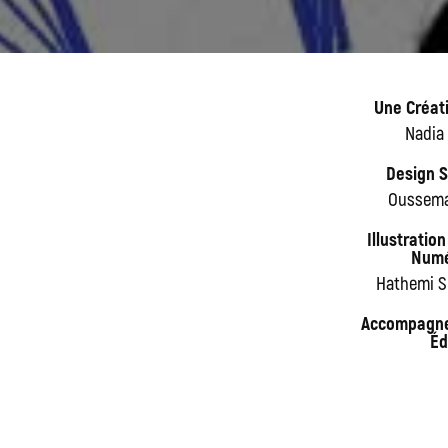
Une Créat
Nadia 
Design 
Oussema
Illustration
Numé
Hathemi 
Accompagn
Éd