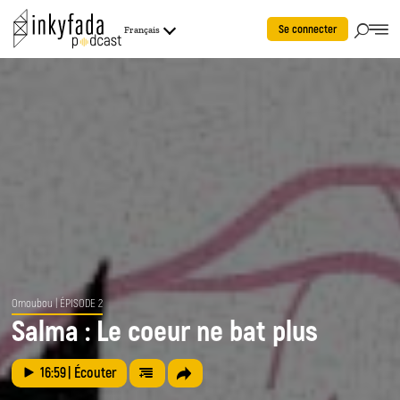
Se connecter
Français
Omoubou
| ÉPISODE 2
Salma : Le coeur ne bat plus
16:59
| Écouter