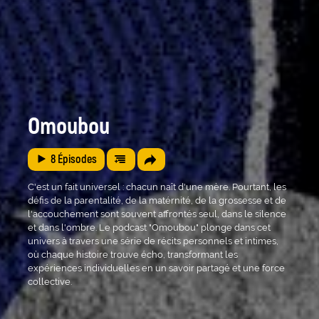
Omoubou
8
Épisodes
C'est un fait universel : chacun naît d'une mère. Pourtant, les
défis de la parentalité, de la matérnité, de la grossesse et de
l'accouchement sont souvent affrontés seul, dans le silence
et dans l'ombre. Le podcast "Omoubou" plonge dans cet
univers à travers une série de récits personnels et intimes,
où chaque histoire trouve écho, transformant les
expériences individuelles en un savoir partagé et une force
collective.