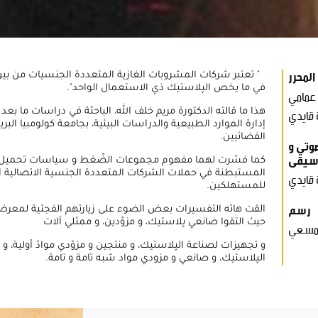
المحرر
" تعتبر شركات المشروبات الغازية المتعددة الجنسيات من بين ك
في ما يخص الپلاستيك ذي الاستعمال الواحد".
 عمامي
هذا ما قالته الدكتورة مريم خلف الله، الباحثة في دراسات ما بعد 
 قايدي
إدارة الموارد الطبيعية والدراسات البيئية، بجامعة كولومبيا البري
الفضائيين.
وتي و
سيقى
كما فسّرت لهما مفهوم مجموعات الضّغط و سياسات تحميل ا
المستبطنة في حملات الشركات المتعددة الجنسية الاتصالية 
 قايدي
للمستهلكين.
رسم
القت هاته التفسيرات بعض الضوء على زيارتهم الفجئية لمعرض
حيث التقوا صانعي پلاستيك، و مزوًدين، و ممثلي آلات
 مسعي
و تجهيزات لصناعة الپلاستيك، و منتجين و مزوّدي موادّ أولية، و 
الپلاستيك، و صانعي و مزودي مواد شبه تامة و تامة.