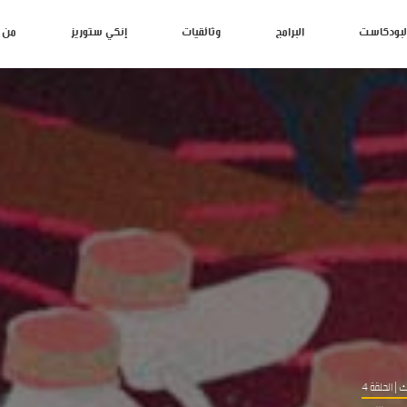
لبودكاست
البرامج
وثائقيات
إنكي ستوريز
من 
ك
| الحلقة 4