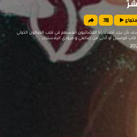
شرّ
ستماع
ف بأن يجد أصدقاؤنا الفضائيون أنفسهم في قلب الصالون الدّولي
 قاب قوسين أو أدنى من صانعي و مزوّدي الپلاستيك