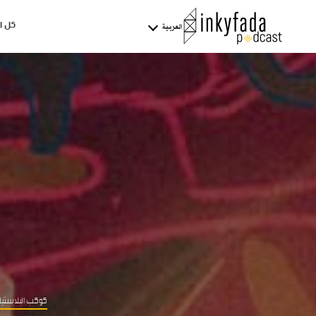
كل ا
العربية
كوكب البلاستي