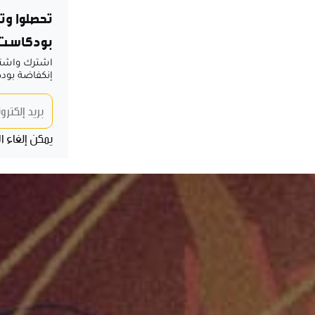
تحصلوا وت
بودكاست م
اشترك واشترك
إنكفاضة بود
يمكن إلغاء 