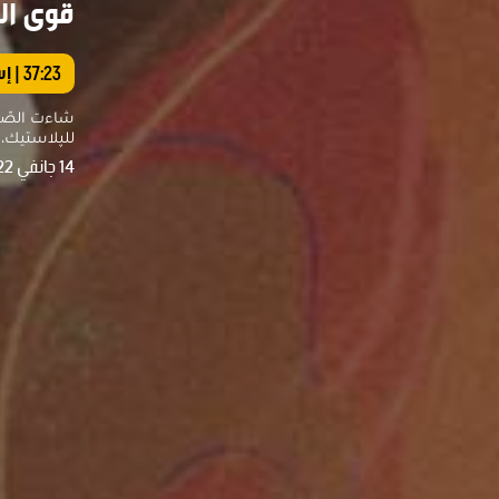
قوى ال
37:23
| إ
شاءت الصّد
للپلاستيك،
14 جانفي 2022