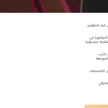
بار الملوّثين
الدوكتورا في
طانية، لصديقينا
لذّنب
الموجهة
 الپلاستيك،
محوّلي