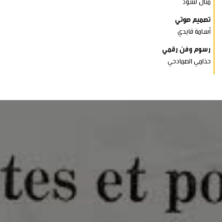
منال لسود
تصميم صوتي
أسامة قايدي
رسوم وفن رقمي
حذامي الصمادحي