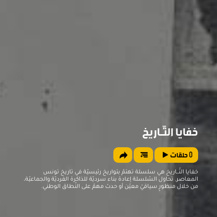
خفايا التّــاريخ
0
حلقات
خفايا التّــاريخ هي سلسلة تهتمّ بتواريخ رئيسيّة في تاريخ تونس
المعاصر. تحاول السّلسلة إعادة بناء سرديّة للذاكرة الفرديّة والجماعيّة،
من خلال منظورِِ سياقيّ معيّن أو حدث مهمّ على النّطاق الوطني.