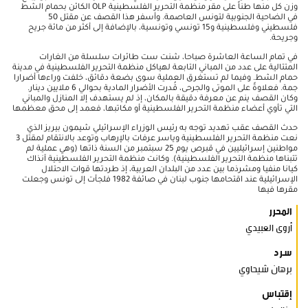
وزن كل منها طناً على مقر منظمة التحرير الفلسطينية OLP الكائن بحمام الشط
في الضاحية الجنوبية لتونس العاصمة. وأسفر هذا القصف عن مقتل 50
فلسطيني وفلسطينية و15 تونسي وتونسية، بالإضافة إلى أكثر من مائة جريح
وجريحة.
في تمام الساعة العاشرة صباحا، شنت ست طائرات سلسلة من الغارات
المتتالية على عدد من المباني التابعة لهياكل منظمة التحرير الفلسطينية في مدينة
حمام الشط. وفيما لم تستغرق العملية سوى بضعة دقائق، خلفت وراءها أضرارا
جمة. فعلاوةً على الموتى والجرحى، قُدرت الأضرار المادية بحوالي 6 ملايين دينار.
وكان القصف ينم عن معرفة دقيقة بالمكان، إذ لم يستهدف إلا المنازل والمباني
التي تأوي أعضاء منظمة التحرير الفلسطينية أو مكاتبها، فعمد إلى محق معظمها
حدث القصف عقب تهديد توجه به رئيس الوزراء الإسرائيلي شيمون بيريز الذي
نعت منظمة التحرير الفلسطينية وياسر عرفات بالإرهاب وتوعد بالانتقام لمقتل 3
مواطنين إسرائيليين في قبرص يوم 25 سبتمبر من السنة ذاتها (وهي عملية لم
تتبناها منظمة التحرير الفلسطينية). وكانت منظمة التحرير الفلسطينية آنذاك
كيانا منفيا ومشرذما بين عدد من البلدان العربية، إذ طردتها قوات الاحتلال
الإسرائيلية عند اقتحامها جنوب لبنان في صائفة 1982 فلجأت إلى تونس وجعلت
مقرها فيها
المحرر
أروى العبيدي
سرد
برهان شيحاوي
إقتباس