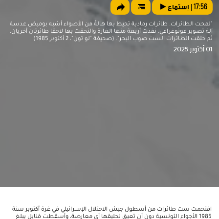
17:56
| إستماع
"لمحت الطائرات. طائرات رمادية تحيط بها هالةٌ من الأضواء أشبه بوميض عدسة
آلة تصوير فوتوغرافي. نفذت أربعة منها الغارة والتحقت بها لاحقا طائرتان أخريان.
ثم حلقت الطائرات الست صوب البحر". (صحيفة "لو تون"، 2 أكتوبر 1985)
01 أكتوبر 2025
اقتحمت ست طائرات من أسطول جيش الاحتلال الإسرائيلي في غرة أكتوبر سنة
1985 الأجواء التونسية دون أن تعيق تحليقها أي معارضة، وأسقطت قنابل يبلغ