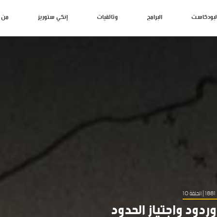
لبودكاست
البرامج
وثائقيات
إنكي ستوريز
من 
| الحلقة 10
ردود واجتياز الحدود