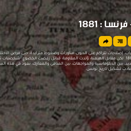
نسا : 1881
ات، إصلاحات تتراكم على الديون، مناورات وضغوط متزايدة، حتى فرض الاحت
الفرنسي سنة 1881. لكن مقابل الهيمنة، وُلدت المقاومة: قبائل رفضت الخضوع، شخصيا
يد. بين الدبلوماسية والمواجهات، بين المنافي والمعارك، نعود في هذه ال
عادت تشكيل تاريخ تونس.