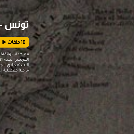
تونس - فر
10
حلقات
معاهدات واتفاقي
الاستعماري الجد
مرحلة مفصلية أ