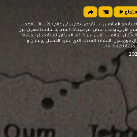
ستماع
علية مع المتابعين.ات تغوص بهم.ن في عالم الكتب التي ألهمت
تسع الأولى، وتقدم بعض التوضيحات استجابة لملاحظاتهم.ن.قبل
 الاحتلال: شائعات، تقارير سرية، ذعر السكان، تعبئة فيلق المشاة
نرال فورجمول، النشاط المكثف الذي نشره القنصل روستان و
لعبثية لصادق باي.