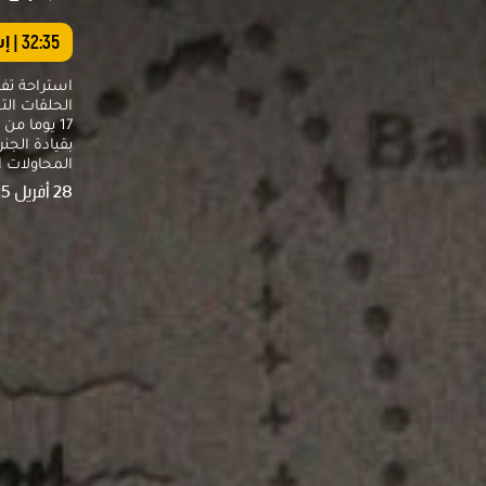
32:35
| إ
استراحة تفا
الحلقات ال
17 يوما من
بقيادة الج
المحاولات ا
28 أفريل 2025