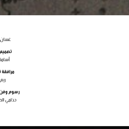
غسان 
تصميم
أسامة
مرافقة ت
ريم
رسوم وفن 
حذامي الص