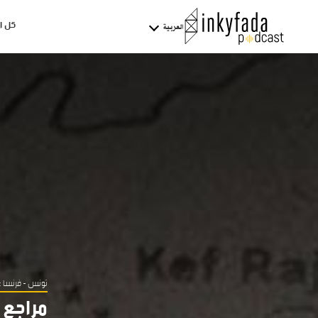
كل ا
العربية
تونس - فرنسا : 1881
مراجع و