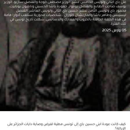
علي باي الثاني ولويس الخامس عشر، الوزير مصطفى خوجة والقنصل سازيو، الوزير
يوسف صاحب الطابع والقنصل دوفواز، حمودة باشا الحسيني ونابليون بونابرت،
محمود باي ولويس الثامن عشر، حسين باي الثاني ولويس العاشر، القنصل
ليسيبس وطاهر باشا والماريشال كلوزال …شخصيات محورية ستلعب أدوارا هامة
في هذه الحلقة الحافلة بالحروب والمعارك والدسائس، شكلت تاريخ تونس في
تلك الفترة.
05 مارس 2025
كيف كانت عودة ابني حسين باي إلى تونس مطية لفرض وصاية دايات الجزائر على
الإيالة؟