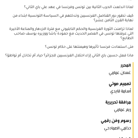
لماذا اندلعت الحرب الثانية بين تونس وفرنسا في عهد علي باي الثاني؟
كيف تطور دور القناصل الفرنسيين وتدخلهم في السياسة التونسية ابتداء من
نهاية القرن الثامن عشر؟
لماذا تزامنت الثورة الفرنسية والحكم النابليوني مع فترة الازدهار والمناعة الأخيرة
التي عرفتها تونس في العصر الحديث مع حمودة باشا ووزيره يوسف صاحب
الطابع؟
متى استعادت فرنسا تأثيرها وهيمنتها على حكام تونس؟
ماذا فعل حسين باي الثاني إزاء احتلال الفرنسيين للجزائر؟ حياد أم تخاذل أم تواطؤ؟
المحرر
غسان عمامي
تصميم صوتي
أسامة قايدي
مرافقة تحريرية
ريم عمامي
رسوم وفن رقمي
حذامي الصمادحي