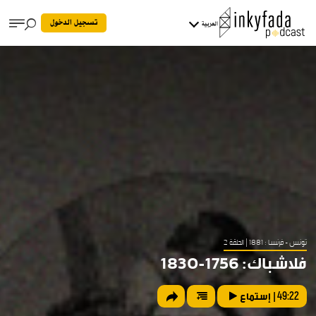
تسجيل الدخول
العربية
تونس - فرنسا : 1881
| الحلقة 2
فلاشباك: 1756-1830
49:22
| إستماع